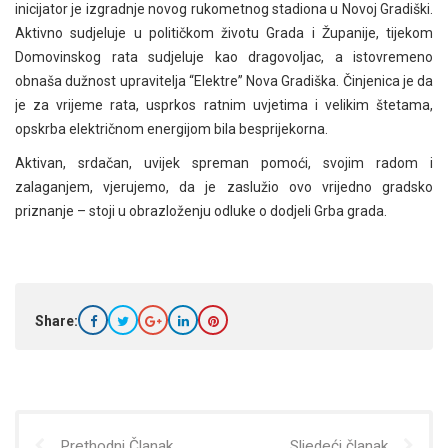
inicijator je izgradnje novog rukometnog stadiona u Novoj Gradiški.
Aktivno sudjeluje u političkom životu Grada i Županije, tijekom
Domovinskog rata sudjeluje kao dragovoljac, a istovremeno
obnaša dužnost upravitelja “Elektre” Nova Gradiška. Činjenica je da
je za vrijeme rata, usprkos ratnim uvjetima i velikim štetama,
opskrba električnom energijom bila besprijekorna.
Aktivan, srdačan, uvijek spreman pomoći, svojim radom i
zalaganjem, vjerujemo, da je zaslužio ovo vrijedno gradsko
priznanje – stoji u obrazloženju odluke o dodjeli Grba grada.
Share:
Prethodni Članak
Sljedeći članak