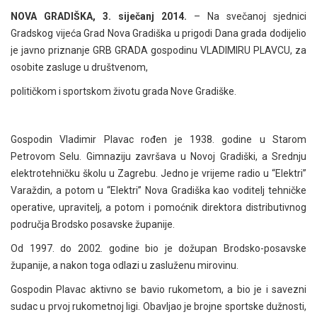
NOVA GRADIŠKA, 3. siječanj 2014.
– Na svečanoj sjednici
Gradskog vijeća Grad Nova Gradiška u prigodi Dana grada dodijelio
je javno priznanje GRB GRADA gospodinu VLADIMIRU PLAVCU, za
osobite zasluge u društvenom,
političkom i sportskom životu grada Nove Gradiške.
Gospodin Vladimir Plavac rođen je 1938. godine u Starom
Petrovom Selu. Gimnaziju završava u Novoj Gradiški, a Srednju
elektrotehničku školu u Zagrebu. Jedno je vrijeme radio u “Elektri”
Varaždin, a potom u “Elektri” Nova Gradiška kao voditelj tehničke
operative, upravitelj, a potom i pomoćnik direktora distributivnog
područja Brodsko posavske županije.
Od 1997. do 2002. godine bio je dožupan Brodsko-posavske
županije, a nakon toga odlazi u zasluženu mirovinu.
Gospodin Plavac aktivno se bavio rukometom, a bio je i savezni
sudac u prvoj rukometnoj ligi. Obavljao je brojne sportske dužnosti,