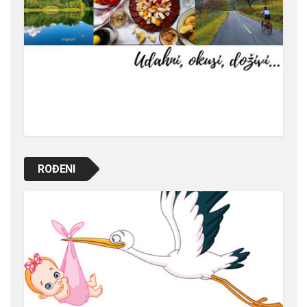
ROĐENI