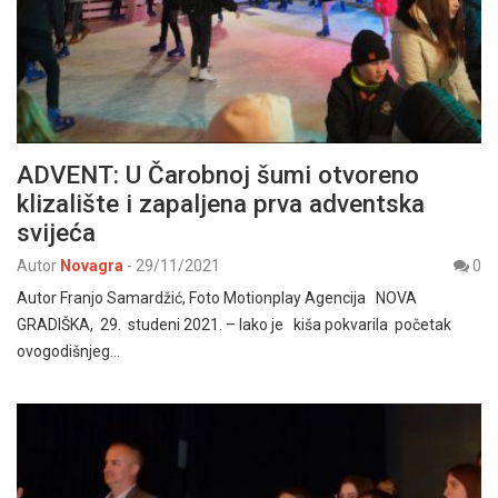
ADVENT: U Čarobnoj šumi otvoreno
klizalište i zapaljena prva adventska
svijeća
Autor
Novagra
-
29/11/2021
0
Autor Franjo Samardžić, Foto Motionplay Agencija NOVA
GRADIŠKA, 29. studeni 2021. – Iako je kiša pokvarila početak
ovogodišnjeg…