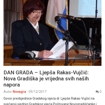
DAN GRADA – Ljepša Rakas-Vujčić:
Nova Gradiška je vrijedna svih naših
napora
Autor
Novagra
-
09/12/2017
0
Govor predsjednice Gradskog vijeća dr. Ljepše Rakas-Vujčić na
svečanoj sjednici Gradskog vijeća Poštovane Novogradiščanke i