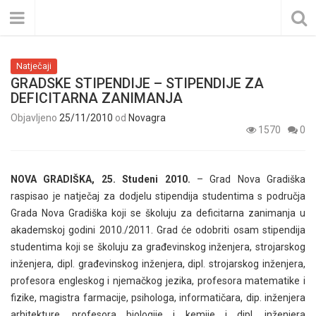
Natječaji
GRADSKE STIPENDIJE – STIPENDIJE ZA
DEFICITARNA ZANIMANJA
Objavljeno
25/11/2010
od
Novagra
1570
0
NOVA GRADIŠKA, 25. Studeni 2010.
– Grad Nova Gradiška
raspisao je natječaj za dodjelu stipendija studentima s područja
Grada Nova Gradiška koji se školuju za deficitarna zanimanja u
akademskoj godini 2010./2011. Grad će odobriti osam stipendija
studentima koji se školuju za građevinskog inženjera, strojarskog
inženjera, dipl. građevinskog inženjera, dipl. strojarskog inženjera,
profesora engleskog i njemačkog jezika, profesora matematike i
fizike, magistra farmacije, psihologa, informatičara, dip. inženjera
arhitekture, profesora biologije i kemije i dipl. inženjera