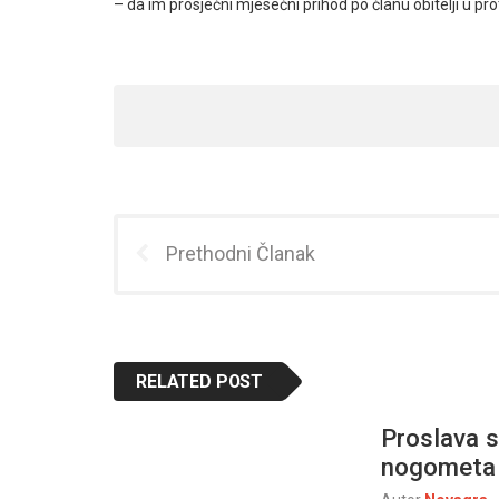
– da im prosječni mjesečni prihod po članu obitelji u pro
Prethodni Članak
RELATED POST
Proslava s
nogometa