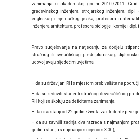
zanimanja u akademskoj godini 2010./2011. Grad 
građevinskog inženjera, strojarskog inženjera, dipl. 
engleskog i njemačkog jezika, profesora matematike 
inženjera arhitekture, profesora biologije i kemije i dipl.
Pravo sudjelovanja na natjecanju za dodjelu stipend
stručnog ili sveučilišnog preddiplomskog, diplomskog
udovoljavaju sljedećim uvjetima:
– da su državljani RH s mjestom prebivališta na područ
– da su redoviti studenti stručnog ili sveučilišnog pre
RH koji se školuju za deficitarna zanimanja,
– da nisu stariji od 22 godine života za studente prve g
– da su završili zadnja dva razreda s najmanjom pros
godina studija s najmanjom ocjenom 3,00),