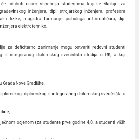
će odobriti osam stipendija studentima koji se školuju za
građevinskog inženjera, dipl. strojarskog inženjera, profesora
i fizike, magistra farmacije, psihologa, informatičara, dip.
 inženjera elektrotehnike.
ije za deficitarno zanimanje mogu ostvariti redovni studenti
 ili integriranog diplomskog sveučilišta studija u RK, a koji
ju Grada Nove Gradiške,
ddiplomskog, diplomskog ili integriranog diplomskog sveučilišta u
odine,
ječnom ocjenom (za studente prve godine 4,0, a studenti viših