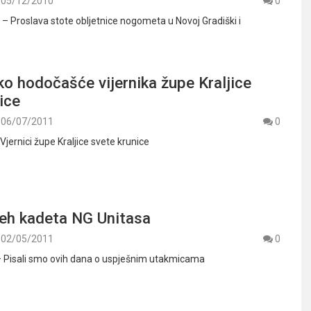
05/12/2010
0
 – Proslava stote obljetnice nogometa u Novoj Gradiški i
čko hodočašće vijernika župe Kraljice
ice
06/07/2011
0
 Vjernici župe Kraljice svete krunice
jeh kadeta NG Unitasa
02/05/2011
0
 – Pisali smo ovih dana o uspješnim utakmicama