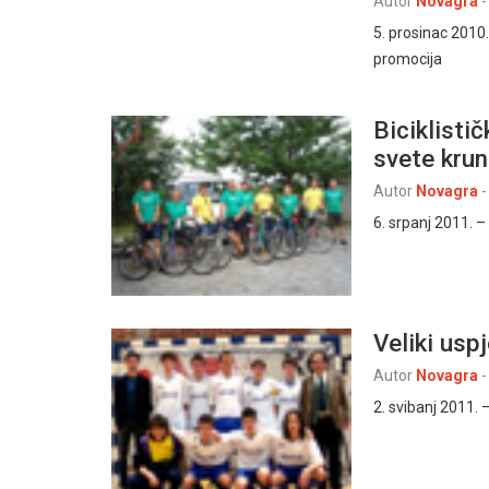
Autor
Novagra
-
5. prosinac 2010.
promocija
Biciklisti
svete krun
Autor
Novagra
-
6. srpanj 2011. –
Veliki usp
Autor
Novagra
-
2. svibanj 2011.