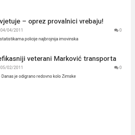
avjetuje – oprez provalnici vrebaju!
04/04/2011
0
tatistikama policije najbrojnija imovinska
fikasniji veterani Marković transporta
05/02/2011
0
 – Danas je odigrano redovno kolo Zimske