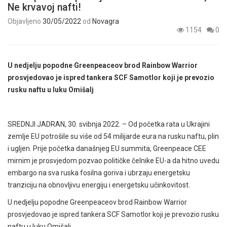
Ne krvavoj nafti!
Objavljeno
30/05/2022
od
Novagra
1154
0
U nedjelju popodne Greenpeaceov brod Rainbow Warrior
prosvjedovao je ispred tankera SCF Samotlor koji je prevozio
rusku naftu u luku Omišalj
SREDNJI JADRAN, 30. svibnja 2022. – Od početka rata u Ukrajini
zemlje EU potrošile su više od 54 milijarde eura na rusku naftu, plin
i ugljen. Prije početka današnjeg EU summita, Greenpeace CEE
mirnim je prosvjedom pozvao političke čelnike EU-a da hitno uvedu
embargo na sva ruska fosilna goriva i ubrzaju energetsku
tranziciju na obnovljivu energiju i energetsku učinkovitost.
U nedjelju popodne Greenpeaceov brod Rainbow Warrior
prosvjedovao je ispred tankera SCF Samotlor koji je prevozio rusku
naftu u luku Omišalj.