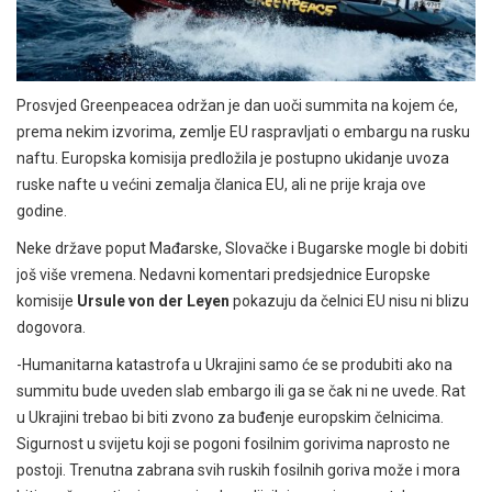
Prosvjed Greenpeacea održan je dan uoči summita na kojem će,
prema nekim izvorima, zemlje EU raspravljati o embargu na rusku
naftu. Europska komisija predložila je postupno ukidanje uvoza
ruske nafte u većini zemalja članica EU, ali ne prije kraja ove
godine.
Neke države poput Mađarske, Slovačke i Bugarske mogle bi dobiti
još više vremena. Nedavni komentari predsjednice Europske
komisije
Ursule von der Leyen
pokazuju da čelnici EU nisu ni blizu
dogovora.
-Humanitarna katastrofa u Ukrajini samo će se produbiti ako na
summitu bude uveden slab embargo ili ga se čak ni ne uvede. Rat
u Ukrajini trebao bi biti zvono za buđenje europskim čelnicima.
Sigurnost u svijetu koji se pogoni fosilnim gorivima naprosto ne
postoji. Trenutna zabrana svih ruskih fosilnih goriva može i mora