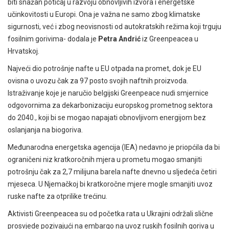
biti snažan poticaj u razvoju obnovljivih izvora i energetske
učinkovitosti u Europi. Ona je važna ne samo zbog klimatske
sigurnosti, već i zbog neovisnosti od autokratskih režima koji trguju
fosilnim gorivima- dodala je
Petra Andrić
iz Greenpeacea u
Hrvatskoj.
Najveći dio potrošnje nafte u EU otpada na promet, dok je EU
ovisna o uvozu čak za 97 posto svojih naftnih proizvoda.
Istraživanje koje je naručio belgijski Greenpeace nudi smjernice
odgovornima za dekarbonizaciju europskog prometnog sektora
do 2040., koji bi se mogao napajati obnovljivom energijom bez
oslanjanja na biogoriva.
Međunarodna energetska agencija (IEA) nedavno je priopćila da bi
ograničeni niz kratkoročnih mjera u prometu mogao smanjiti
potrošnju čak za 2,7 milijuna barela nafte dnevno u sljedeća četiri
mjeseca. U Njemačkoj bi kratkoročne mjere mogle smanjiti uvoz
ruske nafte za otprilike trećinu.
Aktivisti Greenpeacea su od početka rata u Ukrajini održali slične
prosvjede pozivajući na embargo na uvoz ruskih fosilnih goriva u