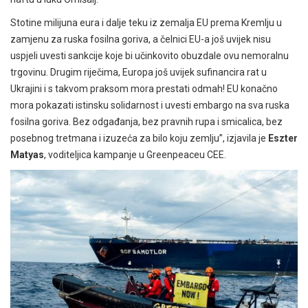
Stotine milijuna eura i dalje teku iz zemalja EU prema Kremlju u
zamjenu za ruska fosilna goriva, a čelnici EU-a još uvijek nisu
uspjeli uvesti sankcije koje bi učinkovito obuzdale ovu nemoralnu
trgovinu. Drugim riječima, Europa još uvijek sufinancira rat u
Ukrajini i s takvom praksom mora prestati odmah! EU konačno
mora pokazati istinsku solidarnost i uvesti embargo na sva ruska
fosilna goriva. Bez odgađanja, bez pravnih rupa i smicalica, bez
posebnog tretmana i izuzeća za bilo koju zemlju”, izjavila je
Eszter
Matyas
, voditeljica kampanje u Greenpeaceu CEE.