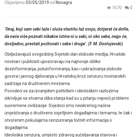
Objavljeno
03/05/2019
od
Novagra
1670
0
‘Onaj, koji sam sebi laže i sluša vlastitu laž svoju, dotjerat će dotle,
da neće više poznati nikakve istine ni u sebi, ni oko sebe, nego će,
dosljedno, prestati poštovati i sebe i druge’. (F. M. Dostojevski)
Obilježavajući ovogodišnji Svjetski dan slobode medija, Hrvatski
novinari i publicisti upozoravaju na najnovije oblike
dezinformiranja, poluinformiranja, kao i uskraćivanja slobode
govora i javnog djelovanja u Hrvatskoj kroz cenzuru novinarskih
sadržaja na društvenim mrežama.
Povodeći se za izvanjskim političkim i ideološkim razlozima
iskrivljuje se stvarna slika stanja kad su u pitanju najveći problemi
suvremene civilizacije. Svjedoci smo neiskrenog načina
izvješćivanja o društveno osjetljivim događajima i temama, te čak i
otvorenim pokušajima cenzuriranja točnih informacija o
događajima.
Ideološka cenzura, umjesto zdravog sučeljavanja stavova i