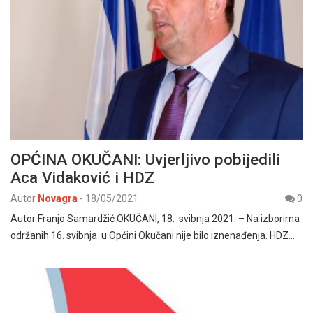
OPĆINA OKUČANI: Uvjerljivo pobijedili
Aca Vidaković i HDZ
Autor
Novagra
-
18/05/2021
0
Autor Franjo Samardžić OKUČANI, 18. svibnja 2021. – Na izborima
održanih 16. svibnja u Općini Okučani nije bilo iznenađenja. HDZ…