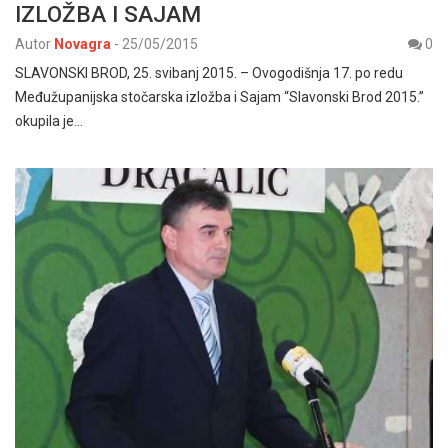
IZLOŽBA I SAJAM
Autor
Novagra
-
25/05/2015
0
SLAVONSKI BROD, 25. svibanj 2015. – Ovogodišnja 17. po redu
Međužupanijska stočarska izložba i Sajam “Slavonski Brod 2015.”
okupila je…