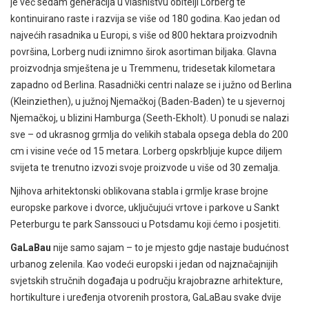
je već sedam generacija u vlasništvu obitelji Lorberg te
kontinuirano raste i razvija se više od 180 godina. Kao jedan od
najvećih rasadnika u Europi, s više od 800 hektara proizvodnih
površina, Lorberg nudi iznimno širok asortiman biljaka. Glavna
proizvodnja smještena je u Tremmenu, tridesetak kilometara
zapadno od Berlina. Rasadnički centri nalaze se i južno od Berlina
(Kleinziethen), u južnoj Njemačkoj (Baden-Baden) te u sjevernoj
Njemačkoj, u blizini Hamburga (Seeth-Ekholt). U ponudi se nalazi
sve – od ukrasnog grmlja do velikih stabala opsega debla do 200
cm i visine veće od 15 metara. Lorberg opskrbljuje kupce diljem
svijeta te trenutno izvozi svoje proizvode u više od 30 zemalja.
Njihova arhitektonski oblikovana stabla i grmlje krase brojne
europske parkove i dvorce, uključujući vrtove i parkove u Sankt
Peterburgu te park Sanssouci u Potsdamu koji ćemo i posjetiti.
GaLaBau
nije samo sajam – to je mjesto gdje nastaje budućnost
urbanog zelenila. Kao vodeći europski i jedan od najznačajnijih
svjetskih stručnih događaja u području krajobrazne arhitekture,
hortikulture i uređenja otvorenih prostora, GaLaBau svake dvije