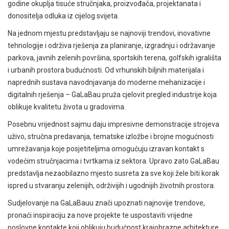
godine okuplja tisuće stručnjaka, proizvođača, projektanata i
donositelja odluka iz cijelog svijeta.
Na jednom mjestu predstavljaju se najnoviji trendovi, inovativne
tehnologije i održiva rješenja za planiranje, izgradnju i održavanje
parkova, javnih zelenih površina, sportskih terena, golfskih igrališta
i urbanih prostora budućnosti. Od vrhunskih biljnih materijala i
naprednih sustava navodnjavanja do moderne mehanizacije i
digitalnih rješenja – GaLaBau pruža cjelovit pregled industrije koja
oblikuje kvalitetu života u gradovima.
Posebnu vrijednost sajmu daju impresivne demonstracije strojeva
uživo, stručna predavanja, tematske izložbe i brojne mogućnosti
umrežavanja koje posjetiteljima omogućuju izravan kontakt s
vodećim stručnjacima i tvrtkama iz sektora. Upravo zato GaLaBau
predstavlja nezaobilazno mjesto susreta za sve koji žele biti korak
ispred u stvaranju zelenijih, održivijih i ugodnijih životnih prostora.
Sudjelovanje na GaLaBauu znači upoznati najnovije trendove,
pronaći inspiraciju za nove projekte te uspostaviti vrijedne
poslovne kontakte koji oblikuju budućnost krajobrazne arhitekture