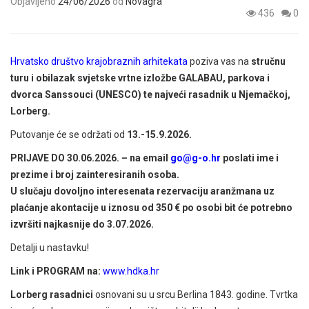
Objavljeno
24/06/2026
od
Novagra
436
0
Hrvatsko društvo krajobraznih arhitekata
poziva vas na
stručnu
turu i obilazak svjetske vrtne izložbe GALABAU, parkova i
dvorca Sanssouci (UNESCO) te najveći rasadnik u Njemačkoj,
Lorberg.
Putovanje će se održati od
13.-15.9.2026.
PRIJAVE DO 30.06.2026.
–
na email
go@g-o.hr
poslati ime i
prezime i broj zainteresiranih osoba.
U slučaju dovoljno interesenata rezervaciju aranžmana uz
plaćanje akontacije u iznosu od 350 € po osobi bit će potrebno
izvršit
i
najkasnije do 3.07.2026.
Detalji u nastavku!
Link i PROGRAM na:
www.hdka.hr
Lorberg rasadnici
osnovani su u srcu Berlina 1843. godine. Tvrtka