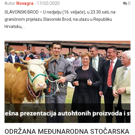
Autor
Novagra
-
17/02/2020
0
SLAVONSKI BROD – U nedjelju (16. veljače), u 23.30 sati, na
graničnom prijelazu Slavonski Brod, na ulazu u Republiku
Hrvatsku,…
ODRŽANA MEĐUNARODNA STOČARSKA