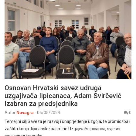
Osnovan Hrvatski savez udruga
uzgajivača lipicanaca, Adam Svirčević
izabran za predsjednika
Autor
Novagra
-
06/05/2024
0
Temeljni cilj Saveza je razvoj i unaprjeđenje uzgoja, te promidžba i
zaštita konja lipicanske pasmine Uzgajivači lipicanca, svjesni