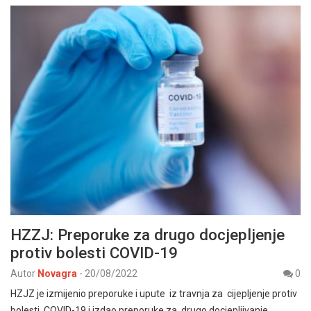
HZZJ: Preporuke za drugo docjepljenje
protiv bolesti COVID-19
Autor
Novagra
-
20/08/2022
0
HZJZ je izmijenio preporuke i upute iz travnja za cijepljenje protiv
bolesti COVID-19 i izdao preporuke za drugo docjepljivanje.