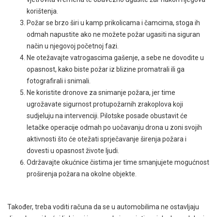
korištenja.
Požar se brzo širi u kamp prikolicama i čamcima, stoga ih
odmah napustite ako ne možete požar ugasiti na siguran
način u njegovoj početnoj fazi.
Ne otežavajte vatrogascima gašenje, a sebe ne dovodite u
opasnost, kako biste požar iz blizine promatrali ili ga
fotografirali i snimali.
Ne koristite dronove za snimanje požara, jer time
ugrožavate sigurnost protupožarnih zrakoplova koji
sudjeluju na intervenciji. Pilotske posade obustavit će
letačke operacije odmah po uočavanju drona u zoni svojih
aktivnosti što će otežati sprječavanje širenja požara i
dovesti u opasnost živote ljudi.
Održavajte okućnice čistima jer time smanjujete mogućnost
proširenja požara na okolne objekte.
Također, treba voditi računa da se u automobilima ne ostavljaju