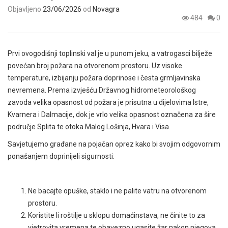
Objavljeno
23/06/2026
od
Novagra
484
0
Prvi ovogodišnji toplinski val je u punom jeku, a vatrogasci bilježe
povećan broj požara na otvorenom prostoru. Uz visoke
temperature, izbijanju požara doprinose i česta grmljavinska
nevremena. Prema izvješću Državnog hidrometeorološkog
zavoda velika opasnost od požara je prisutna u dijelovima Istre,
Kvarnera i Dalmacije, dok je vrlo velika opasnost označena za šire
područje Splita te otoka Malog Lošinja, Hvara i Visa.
Savjetujemo građane na pojačan oprez kako bi svojim odgovornim
ponašanjem doprinijeli sigurnosti:
Ne bacajte opuške, staklo i ne palite vatru na otvorenom
prostoru.
Koristite li roštilje u sklopu domaćinstava, ne činite to za
vjetrovita vremena te obavezno ugasite žar nakon njegova