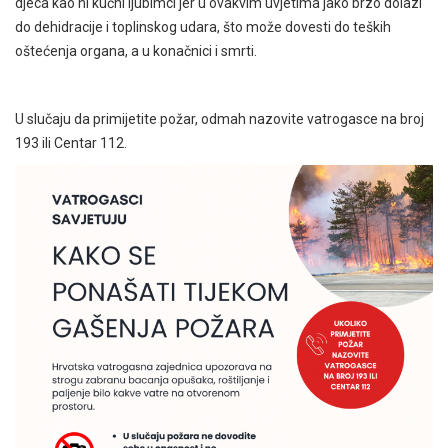
djeca kao ni kućni ljubimci jer u ovakvim uvjetima jako brzo dolazi
do dehidracije i toplinskog udara, što može dovesti do teških
oštećenja organa, a u konačnici i smrti.
U slučaju da primijetite požar, odmah nazovite vatrogasce na broj
193 ili Centar 112.