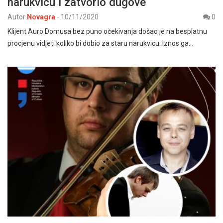
narukvicu i zatvorio dugove“
Autor
Novagra
-
10/11/2020
0
Klijent Auro Domusa bez puno očekivanja došao je na besplatnu
procjenu vidjeti koliko bi dobio za staru narukvicu. Iznos ga…