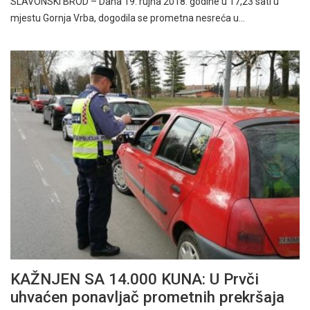
SLAVONSKI BROD – Dana 19. rujna 2018. godine u 17,23 sati u
mjestu Gornja Vrba, dogodila se prometna nesreća u…
KAŽNJEN SA 14.000 KUNA: U Prvči
uhvaćen ponavljač prometnih prekršaja