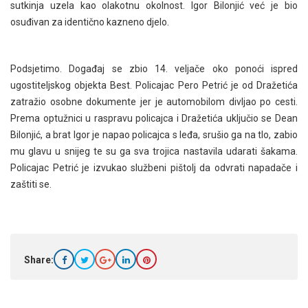
sutkinja uzela kao olakotnu okolnost. Igor Bilonjić već je bio
osuđivan za identično kazneno djelo.
Podsjetimo. Događaj se zbio 14. veljače oko ponoći ispred
ugostiteljskog objekta Best. Policajac Pero Petrić je od Dražetića
zatražio osobne dokumente jer je automobilom divljao po cesti.
Prema optužnici u raspravu policajca i Dražetića uključio se Dean
Bilonjić, a brat Igor je napao policajca s leđa, srušio ga na tlo, zabio
mu glavu u snijeg te su ga sva trojica nastavila udarati šakama.
Policajac Petrić je izvukao službeni pištolj da odvrati napadače i
zaštiti se.
Share: