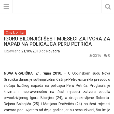
Crna kronika
IGORU BILONJIĆI ŠEST MJESECI ZATVORA ZA
NAPAD NA POLICAJCA PERU PETRIĆA
Objavljeno
21/09/2010
od
Novagra
2216
0
NOVA GRADIŠKA, 21. rujna 2010.
– U Općinskom sudu Nova
Gradiška danas je sutkinja Lidija Klašnja-Petrović izrekla presudu u
slučaju fizičkog napada na policajca Peru Petrića. Proglasila je
krivima i nepravomoćno na šest mjeseci zatvora osudila
prvookrivljenog Igora Bilonjića (24), a drugookrivljene Roberta-
Dejana Bolonjića (25) i Matijasa Dražetića (24) na šest mjeseci
zatvora pod uvjetom od dvije godine jer su neosuđivani, što im je