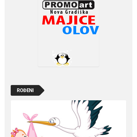
ROĐENI