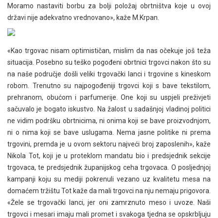
Moramo nastaviti borbu za bolji položaj obrtništva koje u ovoj
državi nije adekvatno vrednovano», kaže M.Krpan.
«Kao trgovac nisam optimističan, mislim da nas očekuje još teža
situacija. Posebno su teško pogođeni obrtnici trgovci nakon što su
na naše područje došli veliki trgovački lanci i trgovine s kineskom
robom. Trenutno su najpogođeniji trgovci koji s bave tekstilom,
prehranom, obućom i parfumerije. One koji su uspjeli preživjeti
sačuvalo je bogato iskustvo. Na žalost u sadašnjoj vladinoj politici
ne vidim podršku obrtnicima, ni onima koji se bave proizvodnjom,
ni o nima koji se bave uslugama. Nema jasne politike ni prema
trgovini, premda je u ovom sektoru najveći broj zaposlenih», kaže
Nikola Tot, koji je u proteklom mandatu bio i predsjednik sekcije
trgovaca, te predsjednik županijskog ceha trgovaca. O posljednjoj
kampanji koju su mediji pokrenuli vezano uz kvalitetu mesa na
domaćem tržištu Tot kaže da mali trgovci na nju nemaju prigovora.
«Žele se trgovački lanci, jer oni zamrznuto meso i uvoze. Naši
trgovci i mesari imaju mali promet i svakoga tjedna se opskrbljuju