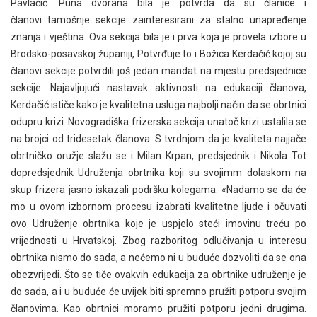
Pavlačić. Puna dvorana bila je potvrda da su članice i
članovi tamošnje sekcije zainteresirani za stalno unapređenje
znanja i vještina. Ova sekcija bila je i prva koja je provela izbore u
Brodsko-posavskoj županiji, Potvrđuje to i Božica Kerdačić kojoj su
članovi sekcije potvrdili još jedan mandat na mjestu predsjednice
sekcije. Najavljujući nastavak aktivnosti na edukaciji članova,
Kerdačić ističe kako je kvalitetna usluga najbolji način da se obrtnici
odupru krizi. Novogradiška frizerska sekcija unatoč krizi ustalila se
na brojci od tridesetak članova. S tvrdnjom da je kvaliteta najjače
obrtničko oružje slažu se i Milan Krpan, predsjednik i Nikola Tot
dopredsjednik Udruženja obrtnika koji su svojimm dolaskom na
skup frizera jasno iskazali podršku kolegama. «Nadamo se da će
mo u ovom izbornom procesu izabrati kvalitetne ljude i očuvati
ovo Udruženje obrtnika koje je uspjelo steći imovinu treću po
vrijednosti u Hrvatskoj. Zbog razboritog odlučivanja u interesu
obrtnika nismo do sada, a nećemo ni u buduće dozvoliti da se ona
obezvrijedi. Što se tiče ovakvih edukacija za obrtnike udruženje je
do sada, a i u buduće će uvijek biti spremno pružiti potporu svojim
članovima. Kao obrtnici moramo pružiti potporu jedni drugima.