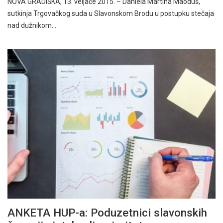
NOVA GRADIŠKA, 13. veljače 2015. – Daniela Martina Maoduš,
sutkinja Trgovačkog suda u Slavonskom Brodu u postupku stečaja
nad dužnikom…
ANKETA HUP-a: Poduzetnici slavonskih