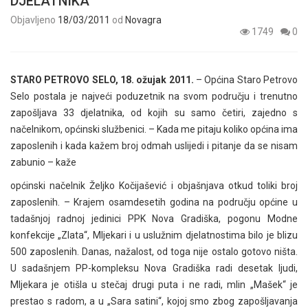
DJELATNIKA
Objavljeno
18/03/2011
od
Novagra
1749
0
STARO PETROVO SELO, 18. ožujak 2011.
– Općina Staro Petrovo
Selo postala je najveći poduzetnik na svom području i trenutno
zapošljava 33 djelatnika, od kojih su samo četiri, zajedno s
načelnikom, općinski službenici. – Kada me pitaju koliko općina ima
zaposlenih i kada kažem broj odmah uslijedi i pitanje da se nisam
zabunio – kaže
općinski načelnik Željko Kočijašević i objašnjava otkud toliki broj
zaposlenih. – Krajem osamdesetih godina na području općine u
tadašnjoj radnoj jedinici PPK Nova Gradiška, pogonu Modne
konfekcije „Zlata“, Mljekari i u uslužnim djelatnostima bilo je blizu
500 zaposlenih. Danas, nažalost, od toga nije ostalo gotovo ništa.
U sadašnjem PP-kompleksu Nova Gradiška radi desetak ljudi,
Mljekara je otišla u stečaj drugi puta i ne radi, mlin „Mašek“ je
prestao s radom, a u „Sara satini“, kojoj smo zbog zapošljavanja