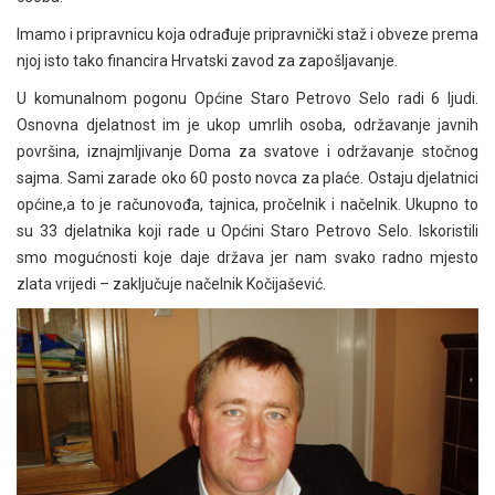
Imamo i pripravnicu koja odrađuje pripravnički staž i obveze prema
njoj isto tako financira Hrvatski zavod za zapošljavanje.
U komunalnom pogonu Općine Staro Petrovo Selo radi 6 ljudi.
Osnovna djelatnost im je ukop umrlih osoba, održavanje javnih
površina, iznajmljivanje Doma za svatove i održavanje stočnog
sajma. Sami zarade oko 60 posto novca za plaće. Ostaju djelatnici
općine,a to je računovođa, tajnica, pročelnik i načelnik. Ukupno to
su 33 djelatnika koji rade u Općini Staro Petrovo Selo. Iskoristili
smo mogućnosti koje daje država jer nam svako radno mjesto
zlata vrijedi – zaključuje načelnik Kočijašević.