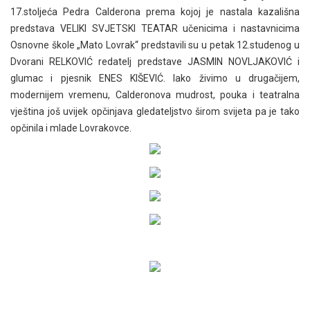
17.stoljeća Pedra Calderona prema kojoj je nastala kazališna
predstava VELIKI SVJETSKI TEATAR učenicima i nastavnicima
Osnovne škole „Mato Lovrak“ predstavili su u petak 12.studenog u
Dvorani RELKOVIĆ redatelj predstave JASMIN NOVLJAKOVIĆ i
glumac i pjesnik ENES KIŠEVIĆ. Iako živimo u drugačijem,
modernijem vremenu, Calderonova mudrost, pouka i teatralna
vještina još uvijek opčinjava gledateljstvo širom svijeta pa je tako
opčinila i mlade Lovrakovce.