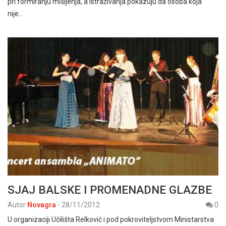
pri formiranju mišljenja, a istraživanja pokazuju da osoba koja
nije…
SJAJ BALSKE I PROMENADNE GLAZBE
Autor
Novagra
-
28/11/2012
0
U organizaciji Učilišta Relković i pod pokroviteljstvom Ministarstva