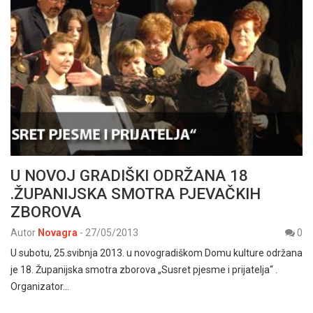
U NOVOJ GRADIŠKI ODRŽANA 18
.ŽUPANIJSKA SMOTRA PJEVAČKIH
ZBOROVA
Autor
Novagra
-
27/05/2013
0
U subotu, 25.svibnja 2013. u novogradiškom Domu kulture održana
je 18. Županijska smotra zborova „Susret pjesme i prijatelja“ .
Organizator…