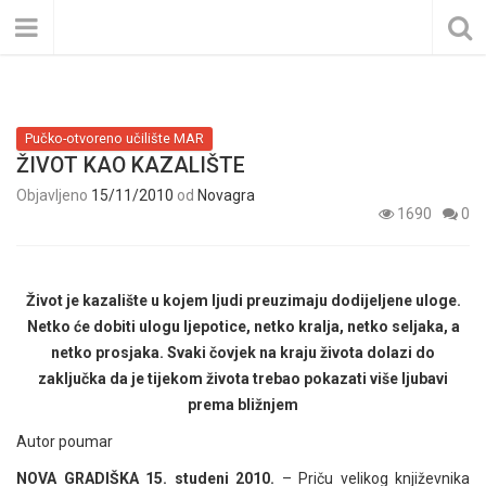
Pučko-otvoreno učilište MAR
ŽIVOT KAO KAZALIŠTE
Objavljeno
15/11/2010
od
Novagra
1690
0
Život je kazalište u kojem ljudi preuzimaju dodijeljene uloge.
Netko će dobiti ulogu ljepotice, netko kralja, netko seljaka, a
netko prosjaka. Svaki čovjek na kraju života dolazi do
zaključka da je tijekom života trebao pokazati više ljubavi
prema bližnjem
Autor poumar
NOVA GRADIŠKA 15. studeni 2010.
– Priču velikog književnika