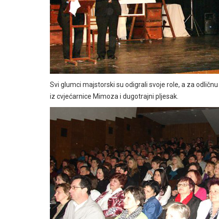
Svi glumci majstorski su odigrali svoje role, a za odličn
iz cvjećarnice Mimoza i dugotrajni pljesak.