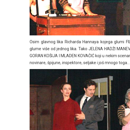
Osim glavnog lika Richarda Hannaya kojega glumi FILI
glume više od jednog lika. Tako JELENA HADŽI MANEV g
GORAN KOŠIJA I MLADEN KOVAČIĆ koji u nekim scenama, 
novinare, špijune, inspektore, seljake i još mnogo toga