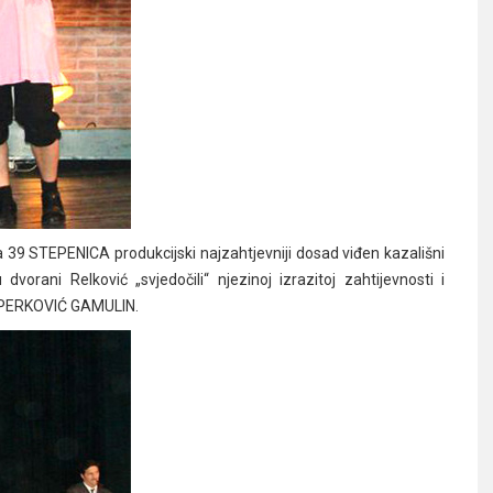
 39 STEPENICA produkcijski najzahtjevniji dosad viđen kazališni
orani Relković „svjedočili“ njezinoj izrazitoj zahtijevnosti i
KA PERKOVIĆ GAMULIN.