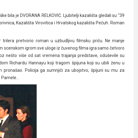
iške bila je DVORANA RELKOVIĆ. Ljubitelji kazališta gledali su “39
ivnica, Kazališta Virovitica i Hrvatskog kazališta Pečuh. Roman
trilera pretvorio roman u uzbudljivu filmsku priču. Ne manje
vitom scenskom igrom sve uloge iz čuvenog filma igra samo četvoro
oz nešto više od sat vremena trajanja predstave, oduševile su
dom Richardu Hannayu koji tragom špijuna koji su ubili ženu u
 pronašao. Policija ga sumnjiči za ubojstvo, špijuni su mu za
ke Pamele…