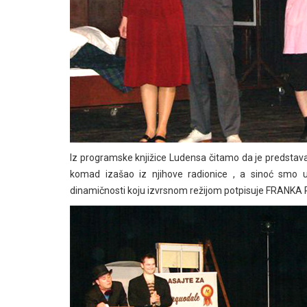
Iz programske knjižice Ludensa čitamo da je predstava
komad izašao iz njihove radionice , a sinoć smo u dv
dinamičnosti koju izvrsnom režijom potpisuje FRAN