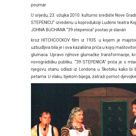
poumar
U srijedu, 23. ožujka 2010. kulturno središte Nove Grad
STEPENICU” izvedenu u koprodukciji Ludens teatra Kopr
JOHNA BUCHANA “39 stepenica” postao je slavan
kroz HITCHCOCKOV film iz 1935. u kojem je majstor 
uzbudljiva bila je i ova kazališna priča u kojoj mašto
glumaca. Upravo njihove glumačke transformacije, kr
novogradišku publiku. “39 STEPENICA” priča je o mla
njegovu stanu odlazi iz Londona u Škotsku kako bi ih
petama. U vlaku, tijekom bijega, zatraži pomoć djevoj