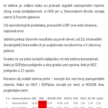
Iz tablice je vidljivo kako su pravaši izgubili zastupničko mjesto
zbog svoje podijeljenosti, a HSS jer u Slavonskom Brodu osvaja
samo 0,9 posto glasova.
Od vjerodostojnih podataka, preuzetih s DIP-ove web stranice,
napravili smo
tablični prikaz izbornih rezultata za prvih devet, od 23, stranačkih
(koalicijskih) lista koliko ih je sudjelovalo na izborima u V. izbornoj
jedinici.
Svatko će za sebe izvlačiti zaključke, mi tek želimo konstatirati
kako je SDPplus pobijedio u oba grada i pet općina, dok je HDZ
pobijedio u 21 općini.
Konačni cilj svakih izbora jeste – osvojiti što veći broj zastupničkih
mjesta. Kako su HDZ i SDPplus osvojili po šest, a HDSSB dva,
pogledajte sami.