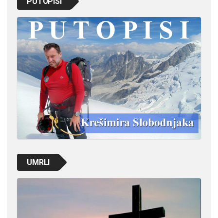
PUTOPISI
UMRLI