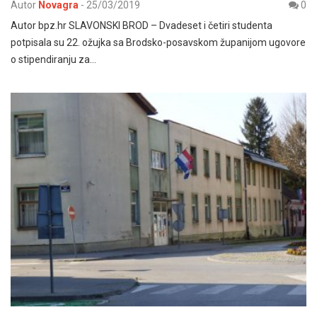
Autor
Novagra
-
25/03/2019
0
Autor bpz.hr SLAVONSKI BROD – Dvadeset i četiri studenta
potpisala su 22. ožujka sa Brodsko-posavskom županijom ugovore
o stipendiranju za…