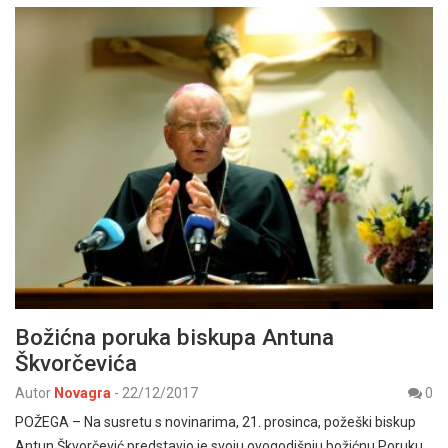
Božićna poruka biskupa Antuna
Škvorčevića
Autor
Novagra
-
22/12/2017
0
POŽEGA – Na susretu s novinarima, 21. prosinca, požeški biskup
Antun Škvorčević predstavio je svoju ovogodišnju božićnu Poruku