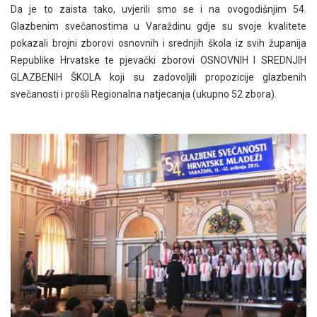
Da je to zaista tako, uvjerili smo se i na ovogodišnjim 54.
Glazbenim svečanostima u Varaždinu gdje su svoje kvalitete
pokazali brojni zborovi osnovnih i srednjih škola iz svih županija
Republike Hrvatske te pjevački zborovi OSNOVNIH I SREDNJIH
GLAZBENIH ŠKOLA koji su zadovoljili propozicije glazbenih
svečanosti i prošli Regionalna natjecanja (ukupno 52 zbora).