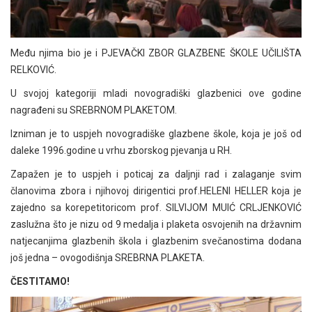
Među njima bio je i PJEVAČKI ZBOR GLAZBENE ŠKOLE UČILIŠTA
RELKOVIĆ.
U svojoj kategoriji mladi novogradiški glazbenici ove godine
nagrađeni su SREBRNOM PLAKETOM.
Izniman je to uspjeh novogradiške glazbene škole, koja je još od
daleke 1996.godine u vrhu zborskog pjevanja u RH.
Zapažen je to uspjeh i poticaj za daljnji rad i zalaganje svim
članovima zbora i njihovoj dirigentici prof.HELENI HELLER koja je
zajedno sa korepetitoricom prof. SILVIJOM MUIĆ CRLJENKOVIĆ
zaslužna što je nizu od 9 medalja i plaketa osvojenih na državnim
natjecanjima glazbenih škola i glazbenim svečanostima dodana
još jedna – ovogodišnja SREBRNA PLAKETA.
ČESTITAMO!