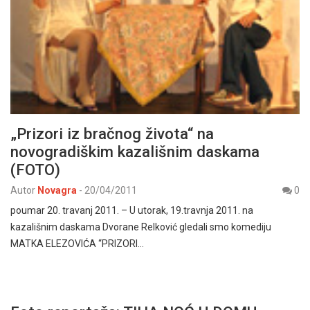
„Prizori iz bračnog života“ na
novogradiškim kazališnim daskama
(FOTO)
Autor
Novagra
-
20/04/2011
0
poumar 20. travanj 2011. – U utorak, 19.travnja 2011. na
kazališnim daskama Dvorane Relković gledali smo komediju
MATKA ELEZOVIĆA “PRIZORI…