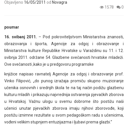
Objavljeno
16/05/2011
od
Novagra
1578
0
poumar
16. svibanj 2011.
– Pod pokroviteljstvom Ministarstva znanosti,
obrazovanja i športa, Agencije za odgoj i obrazovanje i
Ministarstva kulture Republike Hrvatske u Varaždinu su 11. i 12.
svibnja 2011. održane 54. Glazbene svečanosti hrvatske mladeži.
Ove svečanosti ,kako je u predgovoru programske
knjižice napisao ravnatelj Agencije za odgoj i obrazovanje prof.
Vinko Filipović, „do punog izražaja promiču skupno muziciranje
učenika osnovnih i srednjih škola te na taj način podižu glazbenu
kulturu mladih i prikazuju najvrednija ostvarenja pjevačkih zborova
u Hrvatskoj. Važnu ulogu u svemu dobrome što postižu naši
učenici unutar pjevačkih zborova imaju njihovi zborovođe, koji
postižu iznimne rezultate u svom pedagoškom radu s učenicima,
vođeni velikim stupnjem entuzijazma i ljubavi prema glazbi.“