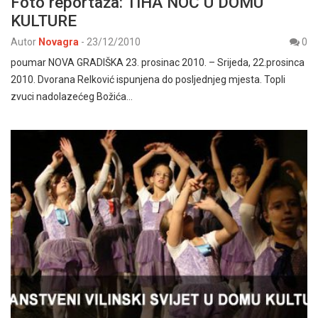
Foto reportaža: TIHA NOĆ U DOMU
KULTURE
Autor
Novagra
-
23/12/2010
0
poumar NOVA GRADIŠKA 23. prosinac 2010. – Srijeda, 22.prosinca
2010. Dvorana Relković ispunjena do posljednjeg mjesta. Topli
zvuci nadolazećeg Božića…