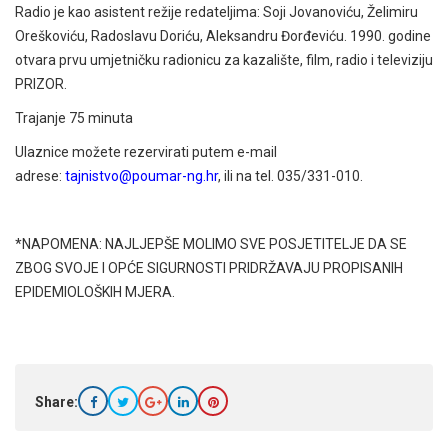
Radio je kao asistent režije redateljima: Soji Jovanoviću, Želimiru
Oreškoviću, Radoslavu Doriću, Aleksandru Đorđeviću. 1990. godine
otvara prvu umjetničku radionicu za kazalište, film, radio i televiziju
PRIZOR.
Trajanje 75 minuta
Ulaznice možete rezervirati putem e-mail
adrese:
tajnistvo@poumar-ng.hr
, ili na tel. 035/331-010.
*NAPOMENA: NAJLJEPŠE MOLIMO SVE POSJETITELJE DA SE
ZBOG SVOJE I OPĆE SIGURNOSTI PRIDRŽAVAJU PROPISANIH
EPIDEMIOLOŠKIH MJERA.
Share: