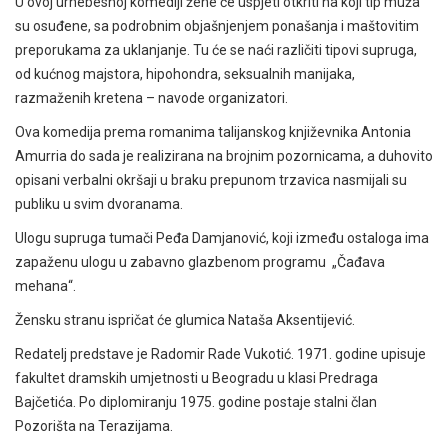
U ovoj urnebesnoj komediji žene će uspjeti otkriti na koji tip muža
su osuđene, sa podrobnim objašnjenjem ponašanja i maštovitim
preporukama za uklanjanje. Tu će se naći različiti tipovi supruga,
od kućnog majstora, hipohondra, seksualnih manijaka,
razmaženih kretena – navode organizatori.
Ova komedija prema romanima talijanskog književnika Antonia
Amurria do sada je realizirana na brojnim pozornicama, a duhovito
opisani verbalni okršaji u braku prepunom trzavica nasmijali su
publiku u svim dvoranama.
Ulogu supruga tumači Peđa Damjanović, koji između ostaloga ima
zapaženu ulogu u zabavno glazbenom programu „Čađava
mehana“.
Žensku stranu ispričat će glumica Nataša Aksentijević.
Redatelj predstave je Radomir Rade Vukotić. 1971. godine upisuje
fakultet dramskih umjetnosti u Beogradu u klasi Predraga
Bajčetića. Po diplomiranju 1975. godine postaje stalni član
Pozorišta na Terazijama.