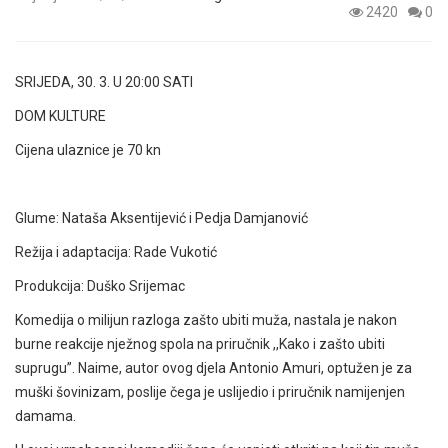
2420
0
SRIJEDA, 30. 3. U 20:00 SATI
DOM KULTURE
Cijena ulaznice je 70 kn
Glume: Nataša Aksentijević i Pedja Damjanović
Režija i adaptacija: Rade Vukotić
Produkcija: Duško Srijemac
Komedija o milijun razloga zašto ubiti muža, nastala je nakon
burne reakcije nježnog spola na priručnik ,,Kako i zašto ubiti
suprugu”. Naime, autor ovog djela Antonio Amuri, optužen je za
muški šovinizam, poslije čega je uslijedio i priručnik namijenjen
damama.