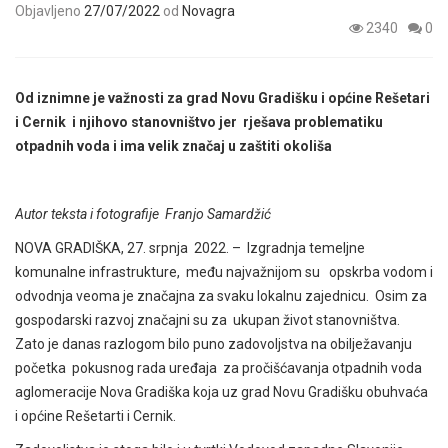
Objavljeno
27/07/2022
od
Novagra
2340
0
Od iznimne je važnosti za grad Novu Gradišku i općine Rešetari
i Cernik i njihovo stanovništvo jer rješava problematiku
otpadnih voda i ima velik značaj u zaštiti okoliša
Autor teksta i fotografije Franjo Samardžić
NOVA GRADIŠKA, 27. srpnja 2022. – Izgradnja temeljne
komunalne infrastrukture, među najvažnijom su opskrba vodom i
odvodnja veoma je značajna za svaku lokalnu zajednicu. Osim za
gospodarski razvoj značajni su za ukupan život stanovništva.
Zato je danas razlogom bilo puno zadovoljstva na obilježavanju
početka pokusnog rada uređaja za pročišćavanja otpadnih voda
aglomeracije Nova Gradiška koja uz grad Novu Gradišku obuhvaća
i općine Rešetarti i Cernik.