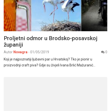
Proljetni odmor u Brodsko-posavskoj
županiji
Autor
Novagra
-
01/05/2019
0
Koji je najpoznatiji ljubavni par u Hrvatskoj? Tko je pionir u
proizvodnji craft piva? Gdje su živjeli Ivana Brlić Mažuranić…