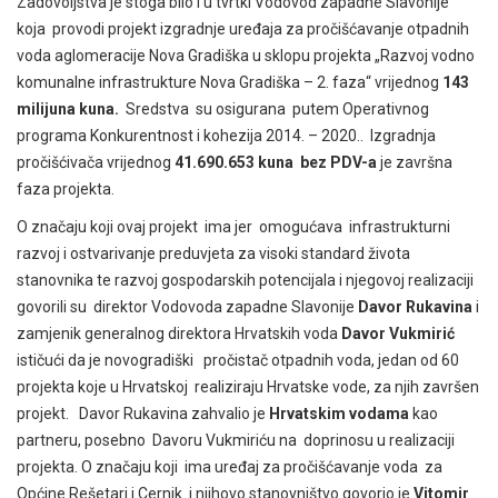
Zadovoljstva je stoga bilo i u tvrtki Vodovod zapadne Slavonije
koja provodi projekt izgradnje uređaja za pročišćavanje otpadnih
voda aglomeracije Nova Gradiška u sklopu projekta „Razvoj vodno
komunalne infrastrukture Nova Gradiška – 2. faza“ vrijednog
143
milijuna kuna.
Sredstva su osigurana putem Operativnog
programa Konkurentnost i kohezija 2014. – 2020.. Izgradnja
pročišćivača vrijednog
41.690.653 kuna bez PDV-a
je završna
faza projekta.
O značaju koji ovaj projekt ima jer omogućava infrastrukturni
razvoj i ostvarivanje preduvjeta za visoki standard života
stanovnika te razvoj gospodarskih potencijala i njegovoj realizaciji
govorili su direktor Vodovoda zapadne Slavonije
Davor Rukavina
i
zamjenik generalnog direktora Hrvatskih voda
Davor Vukmirić
ističući da je novogradiški pročistač otpadnih voda, jedan od 60
projekta koje u Hrvatskoj realiziraju Hrvatske vode, za njih završen
projekt. Davor Rukavina zahvalio je
Hrvatskim vodama
kao
partneru, posebno Davoru Vukmiriću na doprinosu u realizaciji
projekta. O značaju koji ima uređaj za pročišćavanje voda za
Općine Rešetari i Cernik i njihovo stanovništvo govorio je
Vitomir