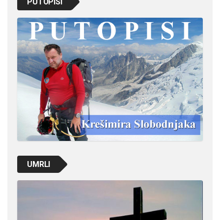
PUTOPISI
UMRLI