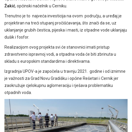
Žakić
, općinski načelnik u Cerniku.
Trenutno je to najveća investicija na ovom području, a uređaj je
projektiran na treći stupanj pročišćavanja, što znači da se, uz
uklanjanje grubih čestica, pijeska i masti, iz otpadne vode uklanjaju
dušik i fosfor.
Realizacijom ovog projekta svi će stanovnici imati pristup
zdravstveno ispravnoj vodi, a otpadna voda će biti zbrinuta u
skladu s europskim standardima i direktivama.
Izgradnja UPOV-a je započela u travnju 2021. godine i od iznimne
je važnosti za Grad Novu Gradišku i općine Rešetari i Cernik jer
zaokružuje cjelokupnu aglomeraciju i rješava problematiku
otpadnih voda.