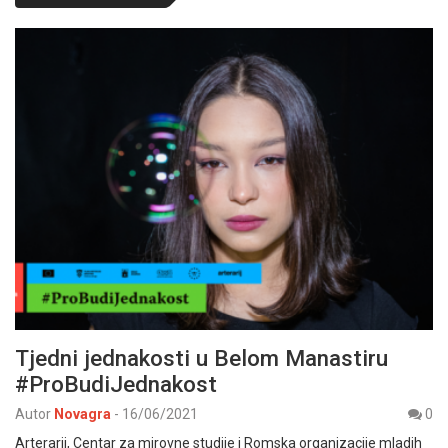
Tjedni jednakosti u Belom Manastiru
#ProBudiJednakost
Autor
Novagra
-
16/06/2021
0
Arterarij, Centar za mirovne studije i Romska organizacije mladih