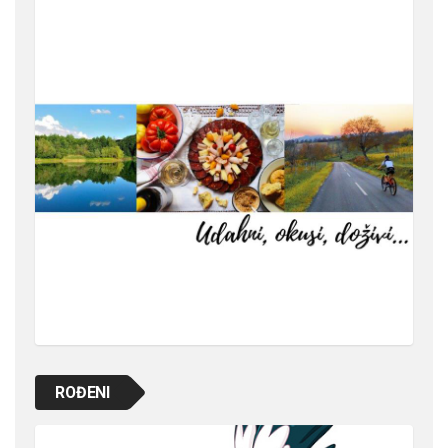
ROĐENI