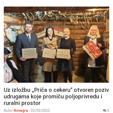
Uz izložbu „Priča o cekeru“ otvoren poziv
udrugama koje promiču poljoprivredu i
ruralni prostor
Autor
Novagra
-
02/02/2022
0