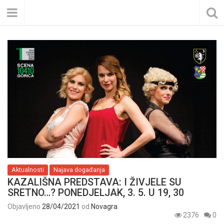
Aktualnosti
Najava događanja
KAZALIŠNA PREDSTAVA: I ŽIVJELE SU
SRETNO…? PONEDJELJAK, 3. 5. U 19, 30
Objavljeno
28/04/2021
od
Novagra
2376
0