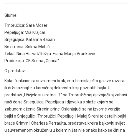
Glume:
Trnoružica: Sara Moser
Pepeljuga: Mia Krajcar
Snjeguljica: Katarina Baban
Bezimena: Selma Mehić
Tekst: Nina Horvat/Režija: Frana Marija Vranković
Produkcija: GK Scena „Gorica“
O predstavi:
Kako funkcionira suvremeni brak, ima li smisla i što ga sve razara
ili drži saznajte u komičnoj dekonstrukciji poznatih bajki. U
predstavi „I živjele su sretno…?“ na Trnoružičinoj djevojačkoj zabavi
naći će se Snjeguljica, Pepeljuga i djevojka s plaže kojom se
zabunom oženio Sirenin princ. Oslanjajući se na izvorne verzije
bajki o Snjeguljici, Trnoružici, Pepeljugi i Maloj Sireni te ostalih bajki
braće Grimm i Charlesa Perraulta, predstava kreira bajkoviti svijet
u suvremenom okruženju u kojem ništa nije onako kako se čini na