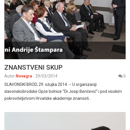
ZNANSTVENI SKUP
Autor
Novagra
-
29/03/2014
0
SLAVONSKI BROD, 29. ožujka 2014. – U organizaciji
slavonskobrodske Opće bolnice “Dr.Josip Benčević” i pod visokim
pokroviteljstvom Hrvatske akademije znanosti…