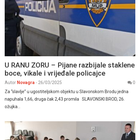
U RANU ZORU – Pijane razbijale staklene
boce, vikale i vrijeđale policajce
Autor
Novagra
-
26/03/2025
0
Za “slavlje” u ugostiteljskom objektu u Slavonskom Brodu jedna
napuhala 1,66, druga čak 2,43 promila SLAVONSKI BROD, 26.
ožujka…