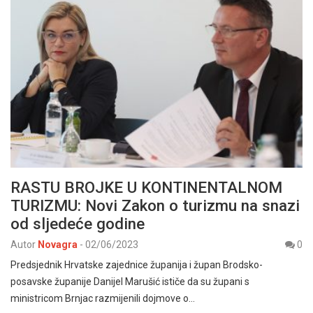
RASTU BROJKE U KONTINENTALNOM
TURIZMU: Novi Zakon o turizmu na snazi
od sljedeće godine
Autor
Novagra
-
02/06/2023
0
Predsjednik Hrvatske zajednice županija i župan Brodsko-
posavske županije Danijel Marušić ističe da su župani s
ministricom Brnjac razmijenili dojmove o…