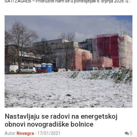
SATI ZAGREB – Pridružite nam se u ponedjeljak 6. srpnja 2026. u…
Nastavljaju se radovi na energetskoj
obnovi novogradiške bolnice
Autor
Novagra
-
17/01/2021
0