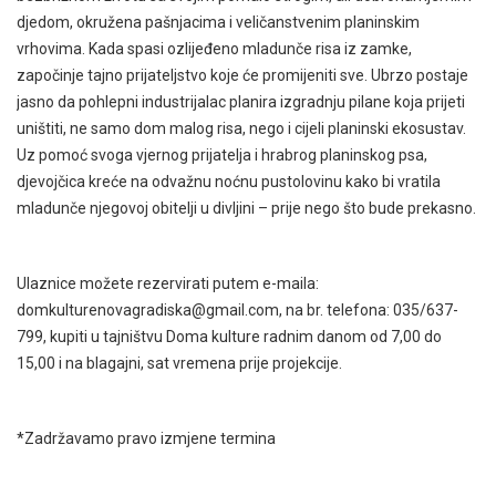
djedom, okružena pašnjacima i veličanstvenim planinskim
vrhovima. Kada spasi ozlijeđeno mladunče risa iz zamke,
započinje tajno prijateljstvo koje će promijeniti sve. Ubrzo postaje
jasno da pohlepni industrijalac planira izgradnju pilane koja prijeti
uništiti, ne samo dom malog risa, nego i cijeli planinski ekosustav.
Uz pomoć svoga vjernog prijatelja i hrabrog planinskog psa,
djevojčica kreće na odvažnu noćnu pustolovinu kako bi vratila
mladunče njegovoj obitelji u divljini – prije nego što bude prekasno.
Ulaznice možete rezervirati putem e-maila:
domkulturenovagradiska@gmail.com, na br. telefona: 035/637-
799, kupiti u tajništvu Doma kulture radnim danom od 7,00 do
15,00 i na blagajni, sat vremena prije projekcije.
*Zadržavamo pravo izmjene termina