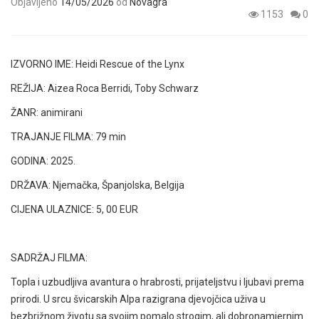
Objavljeno
14/05/2026
od
Novagra
1153
0
IZVORNO IME:
Heidi Rescue of the Lynx
REŽIJA:
Aizea Roca Berridi, Toby Schwarz
ŽANR: animirani
TRAJANJE FILMA: 79 min
GODINA: 2025.
DRŽAVA: Njemačka, Španjolska, Belgija
CIJENA ULAZNICE: 5, 00 EUR
SADRŽAJ FILMA:
Topla i uzbudljiva avantura o hrabrosti, prijateljstvu i ljubavi prema
prirodi. U srcu švicarskih Alpa razigrana djevojčica uživa u
bezbrižnom životu sa svojim pomalo strogim, ali dobronamjernim