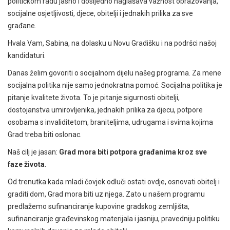
političkom radu jasno i dosljedno naglašava važnost obrazovanja,
socijalne osjetljivosti, djece, obitelji i jednakih prilika za sve
građane.
Hvala Vam, Sabina, na dolasku u Novu Gradišku i na podršci našoj
kandidaturi.
Danas želim govoriti o socijalnom dijelu našeg programa. Za mene
socijalna politika nije samo jednokratna pomoć. Socijalna politika je
pitanje kvalitete života. To je pitanje sigurnosti obitelji,
dostojanstva umirovljenika, jednakih prilika za djecu, potpore
osobama s invaliditetom, braniteljima, udrugama i svima kojima
Grad treba biti oslonac.
Naš cilj je jasan:
Grad mora biti potpora građanima kroz sve
faze života.
Od trenutka kada mladi čovjek odluči ostati ovdje, osnovati obitelj i
graditi dom, Grad mora biti uz njega. Zato u našem programu
predlažemo sufinanciranje kupovine gradskog zemljišta,
sufinanciranje građevinskog materijala i jasniju, pravedniju politiku