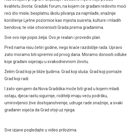
kvalitetu života: Gradski forum, na kojem će građani redovito moći
reći što misle; besplatnu školu plivanja za najmlađe; snažnije
korištenje Ljetne pozornice kao mjesta susreta, kulture i mladih
bendova; te više otvorenosti Grada prema građanima.
Sve ovo nije popis želja. Ovo je realan i provediv plan.
Pred nama nisu četiri godine, nego kraće razdoblje rada. Upravo
zato moramo biti spremni od prvog dana. Moramo donositi odluke
koje građani osjećaju u svakodnevnom životu.
Želim Grad koji je bliže ljudima. Grad koji sluša. Grad koji pomaže.
Grad koji radi.
I zato vjerujem da Nova Gradiška može biti grad u kojem mladi
ostaju, djeca rastu sigurnije, roditelji imaju veću podršku,
umirovljenici žive dostojanstvenije, udruge rade snažnije, a svaki
građanin osjeća da Grad stoji uz njega.
Sve izjave pogledajte u video prilozima.