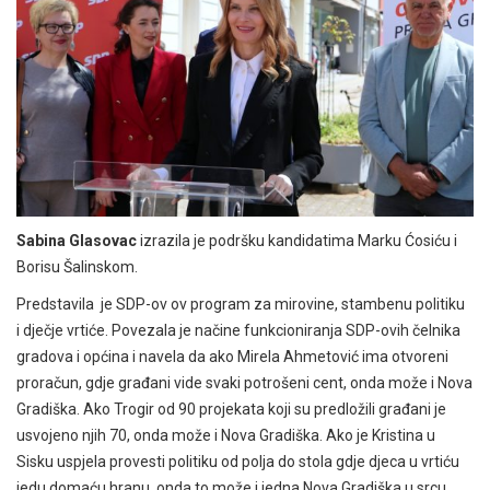
Sabina Glasovac
izrazila je podršku kandidatima Marku Ćosiću i
Borisu Šalinskom.
Predstavila je SDP-ov ov program za mirovine, stambenu politiku
i dječje vrtiće. Povezala je načine funkcioniranja SDP-ovih čelnika
gradova i općina i navela da ako Mirela Ahmetović ima otvoreni
proračun, gdje građani vide svaki potrošeni cent, onda može i Nova
Gradiška. Ako Trogir od 90 projekata koji su predložili građani je
usvojeno njih 70, onda može i Nova Gradiška. Ako je Kristina u
Sisku uspjela provesti politiku od polja do stola gdje djeca u vrtiću
jedu domaću hranu, onda to može i jedna Nova Gradiška u srcu