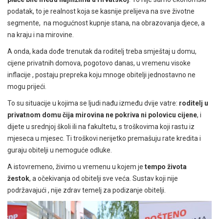
podatak, to je realnost koja se kasnije prelijeva na sve životne
segmente, na mogućnost kupnje stana, na obrazovanja djece, a
na kraju i na mirovine.
A onda, kada dođe trenutak da roditelj treba smještaj u domu,
cijene privatnih domova, pogotovo danas, u vremenu visoke
inflacije , postaju prepreka koju mnoge obitelji jednostavno ne
mogu prijeći.
To su situacije u kojima se ljudi nađu između dvije vatre:
roditelj u
privatnom domu čija mirovina ne pokriva ni polovicu cijene
, i
dijete u srednjoj školi ili na fakultetu, s troškovima koji rastu iz
mjeseca u mjesec. Ti troškovi nerijetko premašuju rate kredita i
guraju obitelji u nemoguće odluke.
A istovremeno, živimo u vremenu u kojem je
tempo života
žestok
,
a očekivanja od obitelji sve veća.
Sustav koji nije
podržavajući , nije zdrav temelj za podizanje obitelji.