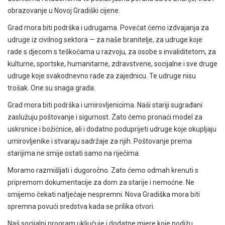
obrazovanje u Novoj Gradiški cijene.
Grad mora biti podrška i udrugama. Povećat ćemo izdvajanja za
udruge iz civilnog sektora — za naše branitelje, za udruge koje
rade s djecom s teškoćama u razvoju, za osobe s invaliditetom, za
kulturne, sportske, humanitarne, zdravstvene, socijalne i sve druge
udruge koje svakodnevno rade za zajednicu. Te udruge nisu
trošak. One su snaga grada.
Grad mora biti podrška i umirovljenicima. Naši stariji sugrađani
zaslužuju poštovanje i sigurnost. Zato ćemo pronaći model za
uskrsnice i božićnice, ali i dodatno poduprijeti udruge koje okupljaju
umirovljenike i stvaraju sadržaje za njih. Poštovanje prema
starijima ne smije ostati samo na riječima.
Moramo razmišljati i dugoročno. Zato ćemo odmah krenuti s
pripremom dokumentacije za dom za starije i nemoćne. Ne
smijemo čekati natječaje nespremni. Nova Gradiška mora biti
spremna povući sredstva kada se prilika otvori.
Naš socijalni program uključuje i dodatne mjere koje podižu