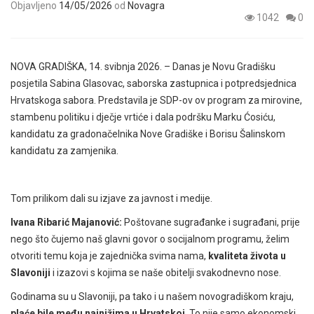
Objavljeno
14/05/2026
od
Novagra
1042
0
NOVA GRADIŠKA, 14. svibnja 2026. – Danas je Novu Gradišku
posjetila Sabina Glasovac, saborska zastupnica i potpredsjednica
Hrvatskoga sabora. Predstavila je SDP-ov ov program za mirovine,
stambenu politiku i dječje vrtiće i dala podršku Marku Ćosiću,
kandidatu za gradonačelnika Nove Gradiške i Borisu Šalinskom
kandidatu za zamjenika.
Tom prilikom dali su izjave za javnost i medije.
Ivana Ribarić Majanović:
Poštovane sugrađanke i sugrađani,
prije
nego što čujemo naš glavni govor o socijalnom programu, želim
otvoriti temu koja je zajednička svima nama,
kvaliteta života u
Slavoniji
i izazovi s kojima se naše obitelji svakodnevno nose.
Godinama su u Slavoniji, pa tako i u našem novogradiškom kraju,
plaće bile među najnižima u Hrvatskoj
. To nije samo ekonomski