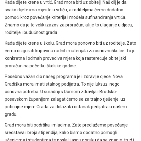
Kada dijete krene u vrtić, Grad mora biti uz obitelj. Naš cilj je da
svako dijete ima mjesto u vrtiću, a roditeljima ćemo dodatno
pomoći kroz povećanje kriterija i modela sufinanciranja vrtića.
Znamo da je to velik izazov za proračun, ali je to ulaganje u djecu,
roditelje i budućnost grada.
Kada dijete krene u školu, Grad mora ponovno biti uz roditelje. Zato
ćemo osigurati kupovinu radnih materijala za osnovnoškolce. To je
konkretna i odmah provediva mjera koja rasterećuje obiteljski
proračun na početku školske godine.
Posebno važan dio našeg programa je i zdravlje djece. Nova
Gradiška mora imati stalnog pedijatra. To nije luksuz, nego
osnovna potreba. U suradnji s Domom zdravlja i Brodsko-
posavskom županijom zalagat ćemo se za trajno rješenje, uz
poticajne mjere Grada za dolazak i ostanak pedijatra u našem
gradu.
Grad mora biti podrška i mladima. Zato predlažemo povećanje
sredstava i broja stipendija, kako bismo dodatno pomogli
učenicima i studentima te poslali jasnu poruku da se znanje, trud i