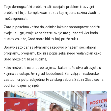
To je demografski problem, ali i socijalni problem i razvojni
problem.
I to je kompleksan izazov koji nijedna razina vlasti ne
može ignorirati.
Zato je posebno važno da jedinice lokalne samouprave podižu
svoje
usluge,
svoje
kapacitete
i svoje
mogućnosti
. Jer kada
sustav zakaže, Grad mora biti taj koji pruža ruku.
Upravo zato danas otvaramo razgovor o našem socijalnom
programu,
programu koji nije popis želja, nego realan plan kako
Grad može biti bliže ljudima,
kako može biti oslonac obiteljima, i kako može stvarati uvjete u
kojima se ostaje, živi i gradi budućnost. Zahvaljujem saborskoj
zastupnici, potpredsjednici Hrvatskog sabora Sabini Glasovac na
podršci i dajem joj riječ.