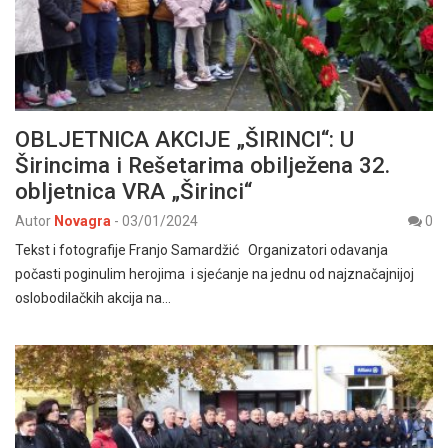
OBLJETNICA AKCIJE „ŠIRINCI“: U
Širincima i Rešetarima obilježena 32.
obljetnica VRA „Širinci“
Autor
Novagra
-
03/01/2024
0
Tekst i fotografije Franjo Samardžić Organizatori odavanja
počasti poginulim herojima i sjećanje na jednu od najznačajnijoj
oslobodilačkih akcija na…