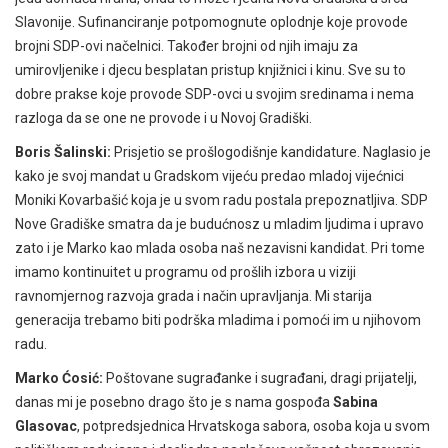
Slavonije. Sufinanciranje potpomognute oplodnje koje provode
brojni SDP-ovi načelnici. Također brojni od njih imaju za
umirovljenike i djecu besplatan pristup knjižnici i kinu. Sve su to
dobre prakse koje provode SDP-ovci u svojim sredinama i nema
razloga da se one ne provode i u Novoj Gradiški.
Boris Šalinski:
Prisjetio se prošlogodišnje kandidature. Naglasio je
kako je svoj mandat u Gradskom vijeću predao mladoj vijećnici
Moniki Kovarbašić koja je u svom radu postala prepoznatljiva. SDP
Nove Gradiške smatra da je budućnosz u mladim ljudima i upravo
zato i je Marko kao mlada osoba naš nezavisni kandidat. Pri tome
imamo kontinuitet u programu od prošlih izbora u viziji
ravnomjernog razvoja grada i način upravljanja. Mi starija
generacija trebamo biti podrška mladima i pomoći im u njihovom
radu.
Marko Ćosić:
Poštovane sugrađanke i sugrađani, dragi prijatelji,
danas mi je posebno drago što je s nama gospođa
Sabina
Glasovac
, potpredsjednica Hrvatskoga sabora, osoba koja u svom