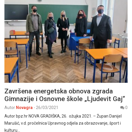
Završena energetska obnova zgrada
Gimnazije i Osnovne škole „Ljudevit Gaj“
Autor
Novagra
-
26/03/2021
0
Autor bpz.hr NOVA GRADIŠKA, 26. ožujka 2021. – Župan Danijel
Marušić, v.d. pročelnica Upravnog odjela za obrazovanje, šport i
kulturu…