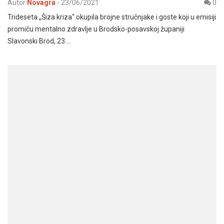
Autor
Novagra
-
23/06/2021
0
Trideseta „Šiza kriza“ okupila brojne stručnjake i goste koji u emisiji
promiču mentalno zdravlje u Brodsko-posavskoj županiji
Slavonski Brod, 23.…