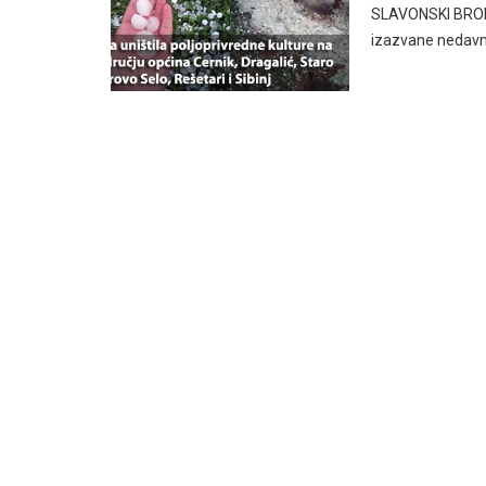
SLAVONSKI BROD, 
izazvane nedavn