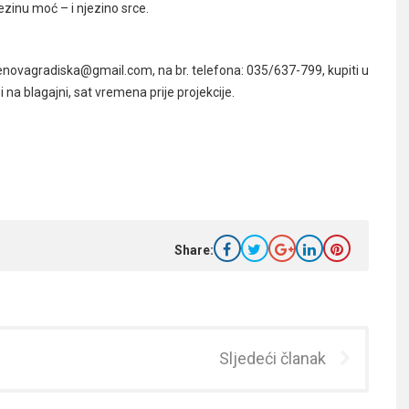
ezinu moć – i njezino srce.
novagradiska@gmail.com, na br. telefona: 035/637-799, kupiti u
na blagajni, sat vremena prije projekcije.
Share:
Sljedeći članak