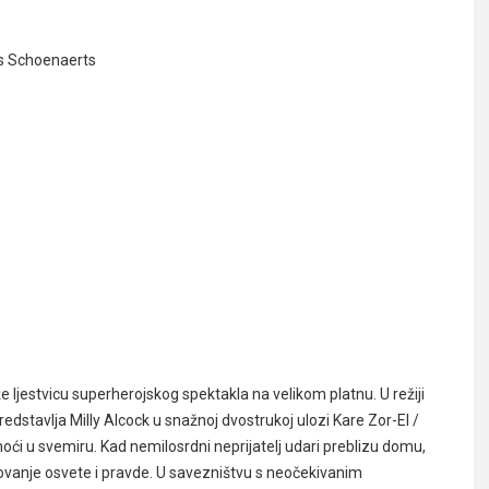
as Schoenaerts
že ljestvicu superherojskog spektakla na velikom platnu. U režiji
redstavlja Milly Alcock u snažnoj dvostrukoj ulozi Kare Zor-El /
moći u svemiru. Kad nemilosrdni neprijatelj udari preblizu domu,
ovanje osvete i pravde. U savezništvu s neočekivanim