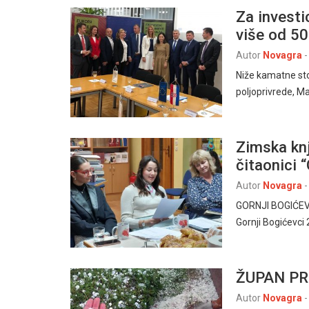
Za investi
više od 50
Autor
Novagra
-
Niže kamatne sto
poljoprivrede, Ma
Zimska knj
čitaonici 
Autor
Novagra
-
GORNJI BOGIĆEVCI 
Gornji Bogićevci
ŽUPAN P
Autor
Novagra
-