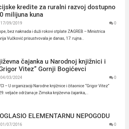
cijske kredite za ruralni razvoj dostupno
0 milijuna kuna
17/09/2019
0
pe, bez naknada i duži rokovi otplate ZAGREB – Ministrica
rija Vučković prisustvovala je danas, 17. rujna…
iževna čajanka u Narodnoj knjižnici i
“Grigor Vitez” Gornji Bogićevci
04/03/2024
0
– U organizaciji Narodne knjižnice i čitaonice “Grigor Vitez”
 29. veljače održana je Zimska književna čajanka,…
ROGLASIO ELEMENTARNU NEPOGODU
01/07/2016
0