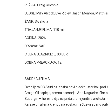
REŽIJA:
Craig Gillespie
ULOGE: Milly Alcock, Eve Ridley, Jason Momoa, Matthi
ŽANR: SF, akcija
TRAJANJE FILMA: 110 min
GODINA: 2026.
DRŽAVA: SAD
CIJENA ULAZNICE: 5, 00 EUR
DOBNA PREPORUKA: 12
SADRŽAJ FILMA:
Ovog ljeta DC Studios lansira novi blockbuster koji podi
Craiga Gillespieja, prema scenariju Ane Nogueire, film p
Supergirl – heroine čija će priča promijeniti ravnotežu 
Kara je prisiljena krenuti na epsko, međuzvjezdano put