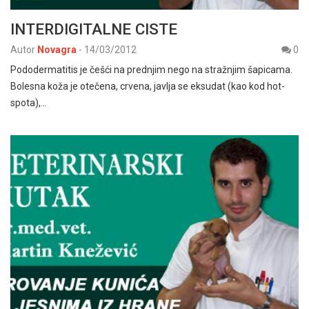
INTERDIGITALNE CISTE
Autor
Novagra
-
14/03/2012
0
Pododermatitis je češći na prednjim nego na stražnjim šapicama.
Bolesna koža je otečena, crvena, javlja se eksudat (kao kod hot-
spota),…