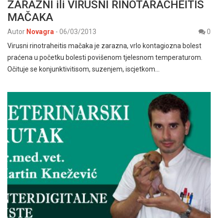
ZARAZNI ili VIRUSNI RINOTARACHEITIS
MAČAKA
Autor
Novagra
-
06/03/2013
0
Virusni rinotraheitis mačaka je zarazna, vrlo kontagiozna bolest
praćena u početku bolesti povišenom tjelesnom temperaturom.
Očituje se konjunktivitisom, suzenjem, iscjetkom…