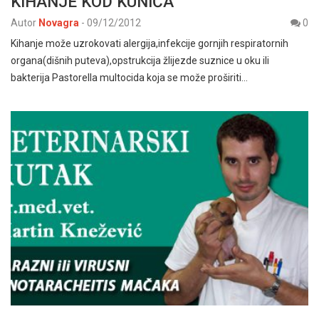
KIHANJE KOD KUNIĆA
Autor
Novagra
-
09/12/2012
0
Kihanje može uzrokovati alergija,infekcije gornjih respiratornih
organa(dišnih puteva),opstrukcija žlijezde suznice u oku ili
bakterija Pastorella multocida koja se može proširiti…