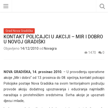
Grad Nova Gradiška
KONTAKT POLICAJCI U AKCIJI – MIR I DOBRO
U NOVOJ GRADIŠKI
Objavljeno
14/12/2010
od
Novagra
1470
0
NOVA GRADIŠKA, 14. prosinac 2010.
– U provođenju operativne
akcije „Mir i dobro“ od 13. prosinca do 08. siječnja, kontakt policajci
Policijske postaje Nova Gradiška na svom teritorijalnom području
provode akciju dodatnog upoznavanja i educiranja najmlađih
naraštaja o pirotehničkim sredstvima. Svrha akcije je upoznati
djecu i mlade,