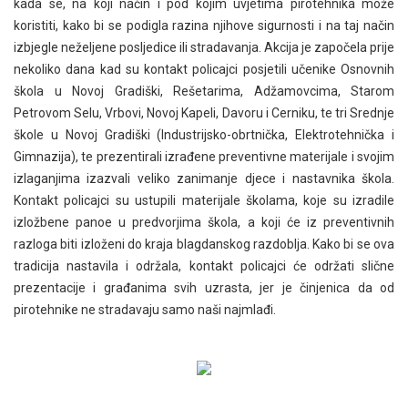
kada se, na koji način i pod kojim uvjetima pirotehnika može
koristiti, kako bi se podigla razina njihove sigurnosti i na taj način
izbjegle neželjene posljedice ili stradavanja. Akcija je započela prije
nekoliko dana kad su kontakt policajci posjetili učenike Osnovnih
škola u Novoj Gradiški, Rešetarima, Adžamovcima, Starom
Petrovom Selu, Vrbovi, Novoj Kapeli, Davoru i Cerniku, te tri Srednje
škole u Novoj Gradiški (Industrijsko-obrtnička, Elektrotehnička i
Gimnazija), te prezentirali izrađene preventivne materijale i svojim
izlaganjima izazvali veliko zanimanje djece i nastavnika škola.
Kontakt policajci su ustupili materijale školama, koje su izradile
izložbene panoe u predvorjima škola, a koji će iz preventivnih
razloga biti izloženi do kraja blagdanskog razdoblja. Kako bi se ova
tradicija nastavila i održala, kontakt policajci će održati slične
prezentacije i građanima svih uzrasta, jer je činjenica da od
pirotehnike ne stradavaju samo naši najmlađi.