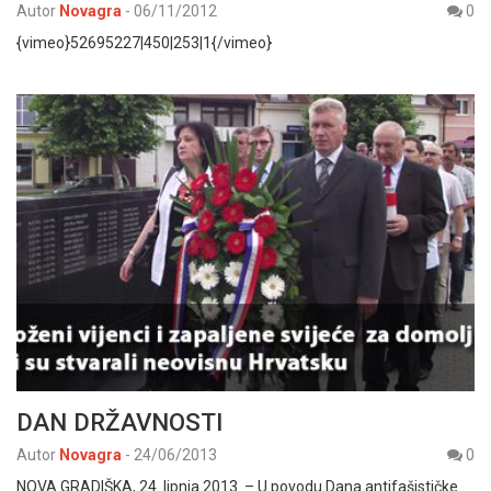
Autor
Novagra
-
06/11/2012
0
{vimeo}52695227|450|253|1{/vimeo}
DAN DRŽAVNOSTI
Autor
Novagra
-
24/06/2013
0
NOVA GRADIŠKA, 24. lipnja 2013. – U povodu Dana antifašističke