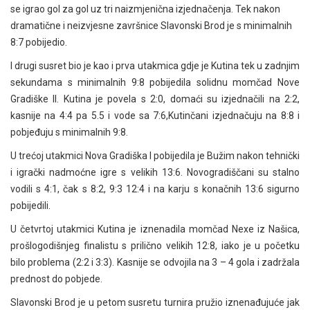
se igrao gol za gol uz tri naizmjenična izjednačenja. Tek nakon
dramatične i neizvjesne završnice Slavonski Brod je s minimalnih
8:7 pobijedio.
I drugi susret bio je kao i prva utakmica gdje je Kutina tek u zadnjim
sekundama s minimalnih 9:8 pobijedila solidnu momčad Nove
Gradiške II. Kutina je povela s 2:0, domaći su izjednačili na 2:2,
kasnije na 4:4 pa 5.5 i vode sa 7:6,Kutinčani izjednačuju na 8:8 i
pobjeđuju s minimalnih 9:8.
U trećoj utakmici Nova Gradiška I pobijedila je Bužim nakon tehnički
i igrački nadmoćne igre s velikih 13:6. Novogradiščani su stalno
vodili s 4:1, čak s 8:2, 9:3 12:4 i na karju s konačnih 13:6 sigurno
pobijedili.
U četvrtoj utakmici Kutina je iznenadila momčad Nexe iz Našica,
prošlogodišnjeg finalistu s prilično velikih 12:8, iako je u početku
bilo problema (2:2 i 3:3). Kasnije se odvojila na 3 – 4 gola i zadržala
prednost do pobjede.
Slavonski Brod je u petom susretu turnira pružio iznenađujuće jak