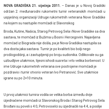
NOVA GRADIŠKA 21. siječnja 2011.
– Danas je u Novoj Gradiški
održan 2. međunarodni rukometni turnir veteranskih momčadi u
uspješnoj organizaciji Udruge rukometnih veterana Nove Gradiške
na kojem su nastupile momčadi iz Slavonskog
Broda, Kutine, Našica, Starog Petrovog Sela i Nove Gradiške sa dva
sastava, te momčad iz Bužima u Bosni i Hercegovini. Najavljena
momčad iz Biograda nije došla, pa je Nova Gradiška nastupila sa
dva dosta jaka sastava. Turnir je po kvaliteti bio bolji nego
prošlogodišnji, a i zastupljeniji po broju sudionika. Odlikovale su ga
uzbudljive utakmice, tijesni ishodi susreta i vrlo velika borbenost. U
ime Udruge rukometnih veterana sve postrojene momčadi je
pozdravio i turnir otvorio veteran Ivo Petranović. Sve utakmice
igrane su po 2×10 minuta.
U prvoj utakmici turnira vodila se velika borba između dvije
izjednačene momčadi iz Slavonskog Broda i Starog Petrovog Sela.
Brođani su poveli s 4:0, Petrovoselci su izjednačili na 4:4, a poslije