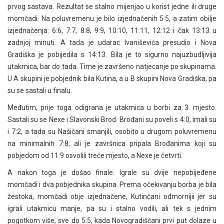
prvog sastava. Rezultat se stalno mijenjao u korist jedne ili druge
momčadi. Na poluvremenu je bilo izjednačenih 5:5, a zatim obilje
izjednačenja: 6:6, 7:7, 8:8, 9:9, 10:10, 11:11, 12:12 i čak 13:13 u
zadnjoj minuti. A tada je udarac Ivaniševića presudio i Nova
Gradiška je pobijedila s 14:13. Bila je to sigurno najuzbudljivija
utakmica, bar do tada. Time je završeno natjecanje po skupinama.
U A skupini je pobjednik bila Kutina, a u B skupini Nova Gradiška, pa
su se sastali u finalu.
Međutim, prije toga odigrana je utakmica u borbi za 3. mjesto.
Sastali su se Nexe i Slavonski Brod. Brođani su poveli s 4:0, imali su
i 7:2, a tada su Našičani smanjili, osobito u drugom poluvremenu
na minimalnih 7:8, ali je završnica pripala Brođanima koji su
pobjedom od 11:9 osvolili treće mjesto, a Nexe je četvrti.
A nakon toga je došao finale. Igrale su dvije nepobijeđene
momčadi i dva pobjednika skupina. Prema očekivanju borba je bila
žestoka, momčadi obje izjednačene, Kutinčani odmornijii jer su
igrali utakmicu manje, pa su i stalno vodili, ali tek s jednim
pogotkom više, sve do 5:5, kada Novogradiščani prvi put dolaze u