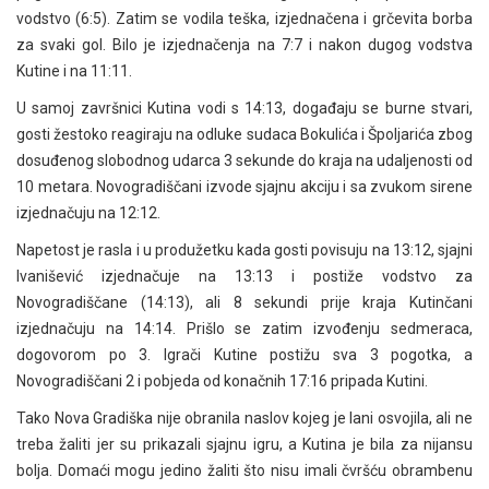
vodstvo (6:5). Zatim se vodila teška, izjednačena i grčevita borba
za svaki gol. Bilo je izjednačenja na 7:7 i nakon dugog vodstva
Kutine i na 11:11.
U samoj završnici Kutina vodi s 14:13, događaju se burne stvari,
gosti žestoko reagiraju na odluke sudaca Bokulića i Špoljarića zbog
dosuđenog slobodnog udarca 3 sekunde do kraja na udaljenosti od
10 metara. Novogradiščani izvode sjajnu akciju i sa zvukom sirene
izjednačuju na 12:12.
Napetost je rasla i u produžetku kada gosti povisuju na 13:12, sjajni
Ivanišević izjednačuje na 13:13 i postiže vodstvo za
Novogradiščane (14:13), ali 8 sekundi prije kraja Kutinčani
izjednačuju na 14:14. Prišlo se zatim izvođenju sedmeraca,
dogovorom po 3. Igrači Kutine postižu sva 3 pogotka, a
Novogradiščani 2 i pobjeda od konačnih 17:16 pripada Kutini.
Tako Nova Gradiška nije obranila naslov kojeg je lani osvojila, ali ne
treba žaliti jer su prikazali sjajnu igru, a Kutina je bila za nijansu
bolja. Domaći mogu jedino žaliti što nisu imali čvršću obrambenu