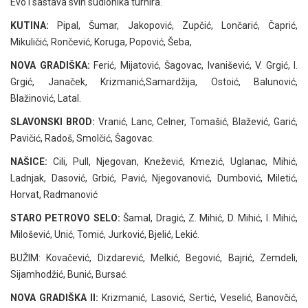
Evo i sastava svih sudionika turnira.
KUTINA:
Pipal, Šumar, Jakopović, Zupčić, Lončarić, Čaprić,
Mikuličić, Rončević, Koruga, Popović, Šeba,
NOVA GRADIŠKA:
Ferić, Mijatović, Šagovac, Ivanišević, V. Grgić, I.
Grgić, Janaček, Krizmanić,Samardžija, Ostoić, Balunović,
Blažinović, Latal.
SLAVONSKI BROD:
Vranić, Lanc, Celner, Tomašić, Blažević, Garić,
Pavičić, Radoš, Smolčić, Šagovac.
NAŠICE:
Cili, Pull, Njegovan, Knežević, Kmezić, Uglanac, Mihić,
Ladnjak, Dasović, Grbić, Pavić, Njegovanović, Dumbović, Miletić,
Horvat, Radmanović
STARO PETROVO SELO:
Šamal, Dragić, Z. Mihić, D. Mihić, I. Mihić,
Milošević, Unić, Tomić, Jurković, Bjelić, Lekić.
BUŽIM: Kovačević, Dizdarević, Melkić, Begović, Bajrić, Zemdeli,
Sijamhodžić, Bunić, Bursać.
NOVA GRADIŠKA II:
Krizmanić, Lasović, Sertić, Veselić, Banovčić,