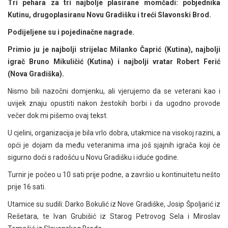
Tri pehara za tri najbolje plasirane momčadi: pobjednika
Kutinu, drugoplasiranu Novu Gradišku i treći Slavonski Brod.
Podijeljene su i pojedinačne nagrade.
Primio ju je najbolji strijelac Milanko Čaprić (Kutina), najbolji
igrač Bruno Mikuličić (Kutina) i najbolji vratar Robert Ferić
(Nova Gradiška).
Nismo bili nazočni domjenku, ali vjerujemo da se veterani kao i
uvijek znaju opustiti nakon žestokih borbi i da ugodno provode
večer dok mi pišemo ovaj tekst.
U cjelini, organizacija je bila vrlo dobra, utakmice na visokoj razini, a
opći je dojam da među veteranima ima još sjajnih igrača koji će
sigurno doći s radošću u Novu Gradišku i iduće godine.
Turnir je počeo u 10 sati prije podne, a završio u kontinuitetu nešto
prije 16 sati.
Utamice su sudili: Darko Bokulić iz Nove Gradiške, Josip Špoljarić iz
Rešetara, te Ivan Grubišić iz Starog Petrovog Sela i Miroslav