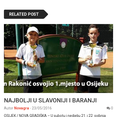
RELATED POST
NAJBOLJI U SLAVONIJI I BARANJI
Autor
Novagra
-
23/05/2016
0
OSIJEK / NOVA GRADIŠKA – U subotu i nedjelju 21. i 22. svibnja