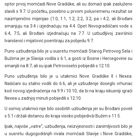
optor prvoj momčadi Nove Gradiške, ali su domaći ipak zasluženo
slavili s 9:7. U početku, posebno u prvom poluvremenu rezultat se
naizmjenično mijenjao (1:0, 1:1, 1:2, 2:2, 3:2, pa i 4:2, ali Brođani
smanjuju na 3:4 i izjednačuju na 4:4. Opet Novogradiščani vode s
6:4, 7:5, ali Brođani izjednačuju na 7:7. U uzbudljivoj završnici
Ivanišević i mijatović poentiraju za pobjedu 9:7.
Puno uzbuđenja bilo je u susretu momčadi Starog Petrovog Sela i
Bužima jer je Slavija vodila s 6:1, a gosti iz Bosne i Hercegovine su
smanjili na 8:7, ali su ipak Petrovoselci pobijedili s 12:10.
Puno uzbuđenja bilo je u utakmici Nove Gradiške II i Nexea.
Našičani su stalno vodili do 6:6, ali je uzbuđenje doseglo vrhunac
kod novog izjednačenja na 9:9 i 10:10, da bi na kraju iskusniji igrači
Nexea u zadnjoj minuti pobijedili s 12:10.
U osmoj utakmici nije bilo osobitih uzbuđenja jer su Brođani poveli
s 5:1 i držali distancu do kraja visoko pobijedivši Bužim s 11:5.
Ipak, najviše „vatre“, uzbuđenja, neizvjesnosti i zanimljivosti bilo je
u susretu dugogodišnjih rivala momčadi Slavije i Nove Gradiške,