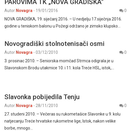
PAROVIMA TK „NOVA GRADIŠKA“
Autor
Novagra
-
19/01/2016
0
NOVA GRADIŠKA, 19. siječanj 2016. – U nedjelju 17.siječnja 2016.
godine u teniskom balonu u Požegi održano je zimsko klupsko…
Novogradiški stolnotenisači osmi
Autor
Novagra
-
03/12/2010
0
3. prosinac 2010. – Seniorska momčad Strmca odigrala je u
Slavonskom Brodu utakmice 10. i 11. kola Treće HSL, istok,…
Slavonka pobijedila Tenju
Autor
Novagra
-
28/11/2010
0
27. studeni 2010. – Večeras su rukometašice Slavonke u 9. kolu
natjecanju Treće hrvatske rukometne lige, Istok, nakon velike
borbe, mnogo…