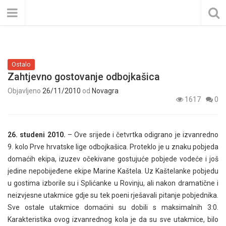
Ostalo
Zahtjevno gostovanje odbojkašica
Objavljeno
26/11/2010
od
Novagra
1617
0
26. studeni 2010.
– Ove srijede i četvrtka odigrano je izvanredno
9. kolo Prve hrvatske lige odbojkašica. Proteklo je u znaku pobjeda
domaćih ekipa, izuzev očekivane gostujuće pobjede vodeće i još
jedine nepobijeđene ekipe Marine Kaštela. Uz Kaštelanke pobjedu
u gostima izborile su i Splićanke u Rovinju, ali nakon dramatične i
neizvjesne utakmice gdje su tek poeni rješavali pitanje pobjednika.
Sve ostale utakmice domaćini su dobili s maksimalnih 3:0.
Karakteristika ovog izvanrednog kola je da su sve utakmice, bilo