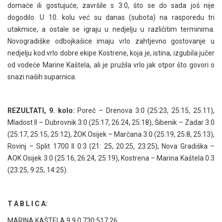
domaće ili gostujuće, završile s 3:0, što se do sada još nije
dogodilo. U 10. kolu već su danas (subota) na rasporedu tri
utakmice, a ostale se igraju u nedjelju u različitim terminima.
Novogradiške odbojkašice imaju vrlo zahtjevno gostovanje u
nedjelju kod vrlo dobre ekipe Kostrene, koja je, istina, izgubila jučer
od vodeće Marine Kaštela, ali je pružila vrlo jak otpor što govori o
snazi naših suparnica.
REZULTATI, 9. kolo:
Poreč – Drenova 3:0 (25:23, 25:15, 25:11),
Mladost II – Dubrovnik 3:0 (25:17, 26:24, 25:18), Šibenik – Zadar 3:0
(25:17, 25:15, 25:12), ŽOK Osijek – Marčana 3:0 (25:19, 25:8, 25:13),
Rovinj – Split 1700 II 0:3 (21: 25, 20:25, 23:25), Nova Gradiška –
AOK Osijek 3:0 (25:16, 26:24, 25:19), Kostrena – Marina Kaštela 0:3
(23:25, 9:25, 14:25).
T A B L I C A:
MARINA KAŠTELA 9 9 0 730:517 26