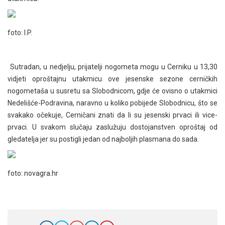
foto: I.P.
Sutradan, u nedjelju, prijatelji nogometa mogu u Cerniku u 13,30
vidjeti oproštajnu utakmicu ove jesenske sezone cerničkih
nogometaša u susretu sa Slobodnicom, gdje će ovisno o utakmici
Nedelišće-Podravina, naravno u koliko pobijede Slobodnicu, što se
svakako očekuje, Cerničani znati da li su jesenski prvaci ili vice-
prvaci. U svakom slučaju zaslužuju dostojanstven oproštaj od
gledatelja jer su postigli jedan od najboljih plasmana do sada.
foto: novagra.hr