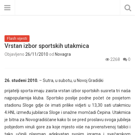
Flash vijesti
Vrstan izbor sportskih utakmica
Objavljeno
26/11/2010
od
Novagra
2268
0
26. studeni 2010.
– Sutra, u subotu, u Novoj Gradiški
prijatelji sporta imaju zaista vrstan izbor sportskih susreta tri naša
najpopularnija kluba. Sportsko poslije podne počet će posjetom
stadionu Sloge gdje će imati prilike vidjeti u 13,30 sati utakmicu
4.HNL između jubilarca Sloge i snažne momčadi Čepina. Utakmica
je bitna za Novogradiščane kako bi se pred proslavu svoga jubileja
pobjedom vinuli gore za koje mjesto više na prvenstvenoj tablici i
tako učinili plasman adekvatan svojim igrama i svečarskom