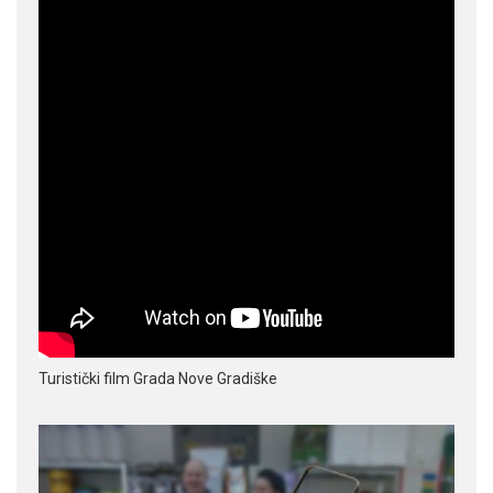
Turistički film Grada Nove Gradiške