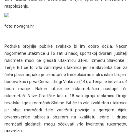
raspoloženju.
foto: novagra.hr
Podrška brojnije publike svakako bi im dobro došla. Nakon
nogometne utakmice u 16 sati u našoj sportskoj dvorani ljubitelji
rukometa moći će gledati utakmicu 3.HRL između Slavonke i
Tenje. Bit će to vrlo zanimljiva utakmica jer se Slavonka bori za
čelni plasman, iako je trenutačno trećeplasirana, ali s istim brojem
bodova kao i prva Cerna i drugi Vinkovci (14), a Tenja je četvrta s 4
boda manje. Nakon utakmice rukometašica nastupit će
rukometaši Nove Gradiške koji u 18 sati igraju utakmicu Druge
hrvatske lige s momčadi Slatine. Bit će to vrlo kvalitetna utakmica
jer obje momčadi žele zadržati pozicije u gornjem dijelu
prvenstvenbe tablice,a obzirom na kvalitetu jedne i druge
momčadi gledatelji mogu očekivati vrlo kvalitetnu rukometnu
utakmicu.