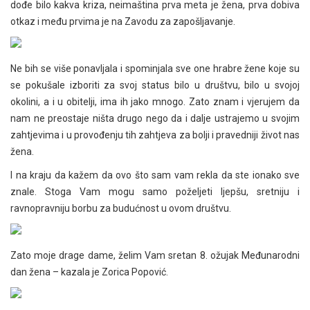
dođe bilo kakva kriza, neimaština prva meta je žena, prva dobiva
otkaz i među prvima je na Zavodu za zapošljavanje.
Ne bih se više ponavljala i spominjala sve one hrabre žene koje su
se pokušale izboriti za svoj status bilo u društvu, bilo u svojoj
okolini, a i u obitelji, ima ih jako mnogo. Zato znam i vjerujem da
nam ne preostaje ništa drugo nego da i dalje ustrajemo u svojim
zahtjevima i u provođenju tih zahtjeva za bolji i pravedniji život nas
žena.
I na kraju da kažem da ovo što sam vam rekla da ste ionako sve
znale. Stoga Vam mogu samo poželjeti ljepšu, sretniju i
ravnopravniju borbu za budućnost u ovom društvu.
Zato moje drage dame, želim Vam sretan 8. ožujak Međunarodni
dan žena – kazala je Zorica Popović.