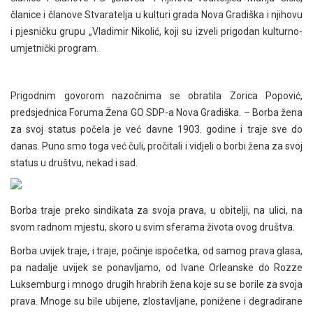
članice i članove Stvaratelja u kulturi grada Nova Gradiška i njihovu
i pjesničku grupu „Vladimir Nikolić, koji su izveli prigodan kulturno-
umjetnički program.
Prigodnim govorom nazočnima se obratila Zorica Popović,
predsjednica Foruma Žena GO SDP-a Nova Gradiška. – Borba žena
za svoj status počela je već davne 1903. godine i traje sve do
danas. Puno smo toga već čuli, pročitali i vidjeli o borbi žena za svoj
status u društvu, nekad i sad.
Borba traje preko sindikata za svoja prava, u obitelji, na ulici, na
svom radnom mjestu, skoro u svim sferama života ovog društva.
Borba uvijek traje, i traje, počinje ispočetka, od samog prava glasa,
pa nadalje uvijek se ponavljamo, od Ivane Orleanske do Rozze
Luksemburg i mnogo drugih hrabrih žena koje su se borile za svoja
prava. Mnoge su bile ubijene, zlostavljane, ponižene i degradirane