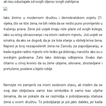
ali nisu odustajale od svojih ciljeva i svojih zahtijeva.
Iako živimo u modernom društvu i demokratskom svijetu 21.
vijeka, što se tiče žena, ne bih rekla da se nešto puno promijenilo u
traženju prava. Žene još uvijek imaju niže plaće od svojih kolega,
iako su istog obrazovanja i na istom radnom mjestu. Još uvijek se
smatra, da ako se dogodi, da je za loše stanje u obitelji kriva žena,
Najveći je broj nezaposlenih žena na Zavodu za zapošljavanju, a
kada izgube radno mjesto vrlo teško ga dobivaju, naročito ako su u
srednjim godinama. Zato lako dobivaju odbijenice. Svako dan
čitamo u crnoj kronici da su žene ubijene, silovane, zlostavljane i
pretučene, poslane u bijelo roblje.
Nemojte mi zamjeriti na mom osobnom stavu, ali mislim da se
ovaj dan obilježava samo kao simbolika ili samo kao utjeha
ženama, da se pokaže da se razmišlja o poboljšavanju statusa
žena u ovom društvu. To poboljšanje je još jako daleko, jer kada