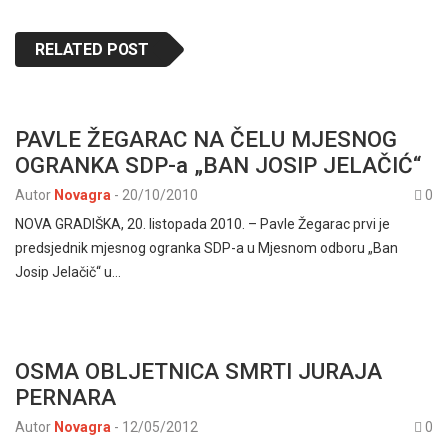
RELATED POST
PAVLE ŽEGARAC NA ČELU MJESNOG
OGRANKA SDP-a „BAN JOSIP JELAČIĆ“
Autor
Novagra
-
20/10/2010
0
NOVA GRADIŠKA, 20. listopada 2010. – Pavle Žegarac prvi je
predsjednik mjesnog ogranka SDP-a u Mjesnom odboru „Ban
Josip Jelačič“ u…
OSMA OBLJETNICA SMRTI JURAJA
PERNARA
Autor
Novagra
-
12/05/2012
0