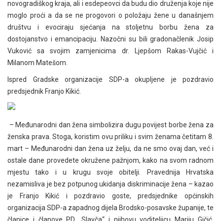
novogradiškog kraja, ali i esdepeovci da budu dio druženja koje nije
moglo proći a da se ne progovori o položaju žene u današnjem
društvu i evociraju sjećanja na stoljetnu borbu žena za
dostojanstvo i emancipaciju. Nazočni su bili gradonačlenik Josip
Vuković sa svojim zamjenicima dr. Ljepšom Rakas-Vujčić i
Milanom Matešom.
Ispred Gradske organizacije SDP-a okupljene je pozdravio
predsjednik Franjo Kikić.
– Međunarodni dan žena simbolizira dugu povijest borbe žena za
ženska prava. Stoga, koristim ovu priliku i svim ženama četitam 8.
mart – Međunarodni dan žena uz želju, da ne smo ovaj dan, već i
ostale dane provedete okružene pažnjom, kako na svom radnom
mjestu tako i u krugu svoje obitelji. Pravednija Hrvatska
nezamisliva je bez potpunog ukidanja diskriminacije žena – kazao
je Franjo Kikić i pozdravio goste, predsjednike općinskih
organizacija SDP-a zapadnog dijela Brodsko-posavske županije, te
članice i članove PD „Slavča“ i njihovu voditeljicu Mariju Gičić,