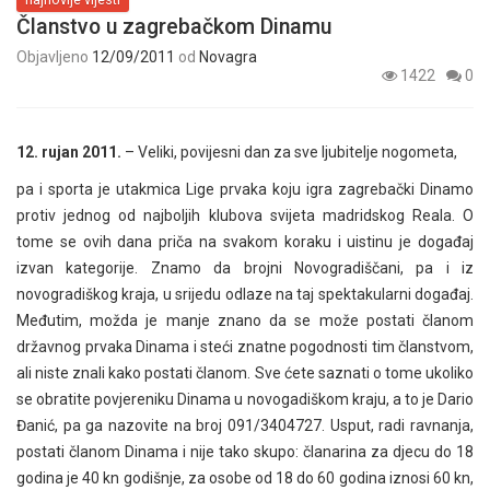
Članstvo u zagrebačkom Dinamu
Objavljeno
12/09/2011
od
Novagra
1422
0
12. rujan 2011.
– Veliki, povijesni dan za sve ljubitelje nogometa,
pa i sporta je utakmica Lige prvaka koju igra zagrebački Dinamo
protiv jednog od najboljih klubova svijeta madridskog Reala. O
tome se ovih dana priča na svakom koraku i uistinu je događaj
izvan kategorije. Znamo da brojni Novogradiščani, pa i iz
novogradiškog kraja, u srijedu odlaze na taj spektakularni događaj.
Međutim, možda je manje znano da se može postati članom
državnog prvaka Dinama i steći znatne pogodnosti tim članstvom,
ali niste znali kako postati članom. Sve ćete saznati o tome ukoliko
se obratite povjereniku Dinama u novogadiškom kraju, a to je Dario
Đanić, pa ga nazovite na broj 091/3404727. Usput, radi ravnanja,
postati članom Dinama i nije tako skupo: članarina za djecu do 18
godina je 40 kn godišnje, za osobe od 18 do 60 godina iznosi 60 kn,