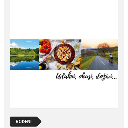
ROĐENI