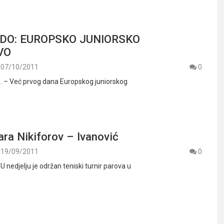
DO: EUROPSKO JUNIORSKO
VO
07/10/2011
0
1. – Već prvog dana Europskog juniorskog
ra Nikiforov – Ivanović
19/09/2011
0
 U nedjelju je održan teniski turnir parova u