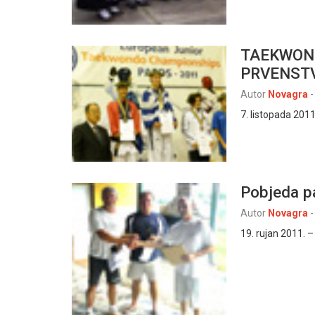
TAEKWON
PRVENST
Autor
Novagra
-
7. listopada 201
Pobjeda pa
Autor
Novagra
-
19. rujan 2011. –