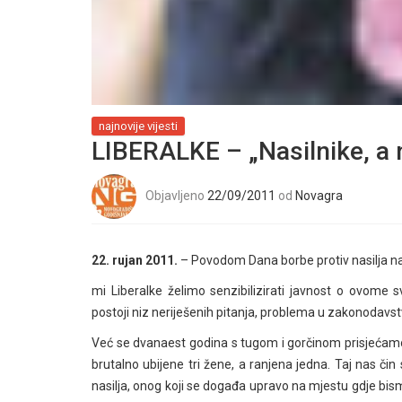
najnovije vijesti
LIBERALKE – „Nasilnike, a 
Objavljeno
22/09/2011
od
Novagra
22. rujan 2011.
– Povodom Dana borbe protiv nasilja na
mi Liberalke želimo senzibilizirati javnost o ovome 
postoji niz neriješenih pitanja, problema u zakonodavstv
Već se dvanaest godina s tugom i gorčinom prisjeća
brutalno ubijene tri žene, a ranjena jedna. Taj nas čin
nasilja, onog koji se događa upravo na mjestu gdje bismo