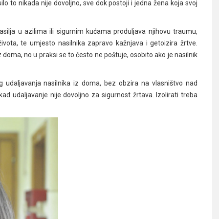
ilo to nikada nije dovoljno, sve dok postoji i jedna žena koja svoj
asilja u azilima ili sigurnim kućama produljava njihovu traumu,
vota, te umjesto nasilnika zapravo kažnjava i getoizira žrtve.
 doma, no u praksi se to često ne poštuje, osobito ako je nasilnik
g udaljavanja nasilnika iz doma, bez obzira na vlasništvo nad
ad udaljavanje nije dovoljno za sigurnost žrtava. Izolirati treba