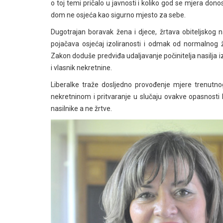
o toj temi pričalo u javnosti i koliko god se mjera donos
dom ne osjeća kao sigurno mjesto za sebe.
Dugotrajan boravak žena i djece, žrtava obiteljskog n
pojačava osjećaj izoliranosti i odmak od normalnog ži
Zakon doduše predviđa udaljavanje počinitelja nasilja iz
i vlasnik nekretnine.
Liberalke traže dosljedno provođenje mjere trenutno
nekretninom i pritvaranje u slučaju ovakve opasnosti k
nasilnike a ne žrtve.