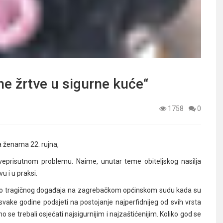
ne žrtve u sigurne kuće“
1758
0
 ženama 22. rujna,
sveprisutnom problemu. Naime, unutar teme obiteljskog nasilja
u i u praksi.
mo tragičnog događaja na zagrebačkom općinskom sudu kada su
 svake godine podsjeti na postojanje najperfidnijeg od svih vrsta
 se trebali osjećati najsigurnijim i najzaštićenijim. Koliko god se