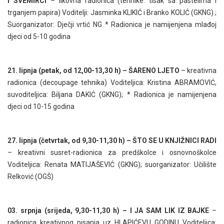
I SVEMIRCI
– likovna radionica (tehnike: tisak sa pastelima i
trganjem papira) Voditelji: Jasminka KLIKIĆ i Branko KOLIĆ (GKNG) ;
Suorganizator: Dječji vrtić NG * Radionica je namijenjena mlađoj
djeci od 5-10 godina
21. lipnja (petak, od 12,00-13,30 h) – ŠARENO LJETO
– kreativna
radionica (decoupage tehnika) Voditeljica: Kristina ABRAMOVIĆ,
suvoditeljica: Biljana DAKIĆ (GKNG); * Radionica je namijenjena
djeci od 10-15 godina
27. lipnja (četvrtak, od 9,30-11,30 h) – ŠTO SE U KNJIŽNICI RADI
– kreativni susret-radionica za predškolce i osnovnoškolce
Voditeljica: Renata MATIJAŠEVIĆ (GKNG); suorganizator: Učilište
Relković (OGŠ)
03. srpnja (srijeda, 9,30-11,30 h) – I JA SAM LIK IZ BAJKE
–
radionica kreativnog pisanja uz HLAPIĆEVU GODINU Voditeljica: