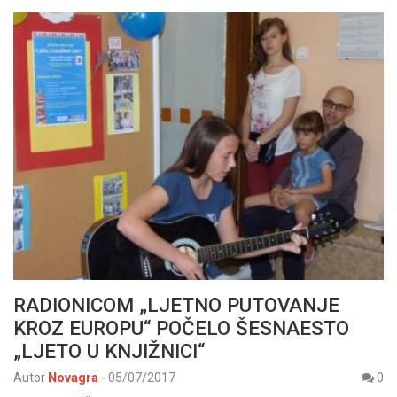
RADIONICOM „LJETNO PUTOVANJE
KROZ EUROPU“ POČELO ŠESNAESTO
„LJETO U KNJIŽNICI“
Autor
Novagra
-
05/07/2017
0