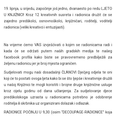
19. lipnja, u srijedu, započinje još jedno, dvanaesto po redu LJETO
U KNJIŽNICI! Kroz 12 kreativnih susreta i radionica družit će se
zajedno predškolci, osnovnoškolci, knjižničari, roditelji, voditelji
radionica (veliki kreativci i entuzijasti).
Na vrijeme ćemo VAS izvješćivati o kojim se radionicama radi i
kada će se održati putem naših gradskih medija te našeg
facebook profila kako biste se pravovremeno predbilježili za
željenu radionicu jer je broj mjesta ograničen.
Sudjelovati mogu naši dosadašnji ČLANOVI Dječjeg odjela te oni
koji će to postati ovoga ljeta kako bi se što ljepše i kreativnije družili
u našoj Knjižnici te mogli koristiti i brojne druge knjižnične usluge
kroz cijelu godinu od dana učlanjenja. Za sudjelovanje djece
predškolskoga uzrasta u radionicama potrebno je odobrenje
roditelja ili skrbnika uz organizirani dolazak i odlazak.
RADIONICE POČINJU U 9,30 (osim “DECOUPAGE-RADIONICE” koja