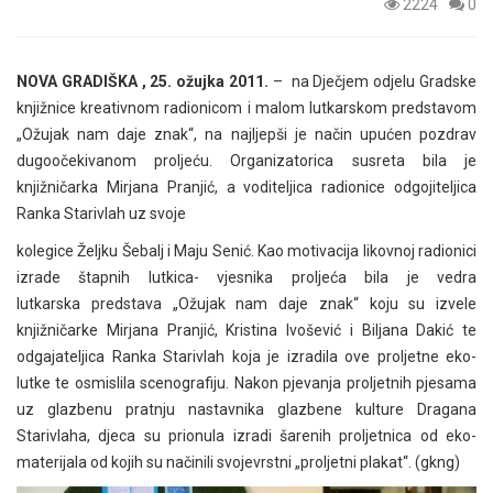
2224
0
NOVA GRADIŠKA , 25. ožujka 2011.
– na Dječjem odjelu Gradske
knjižnice kreativnom radionicom i malom lutkarskom predstavom
„Ožujak nam daje znak“, na najljepši je način upućen pozdrav
dugoočekivanom proljeću. Organizatorica susreta bila je
knjižničarka Mirjana Pranjić, a voditeljica radionice odgojiteljica
Ranka Starivlah uz svoje
kolegice Željku Šebalj i Maju Senić. Kao motivacija likovnoj radionici
izrade štapnih lutkica- vjesnika proljeća bila je vedra
lutkarska predstava „Ožujak nam daje znak“ koju su izvele
knjižničarke Mirjana Pranjić, Kristina Ivošević i Biljana Dakić te
odgajateljica Ranka Starivlah koja je izradila ove proljetne eko-
lutke te osmislila scenografiju. Nakon pjevanja proljetnih pjesama
uz glazbenu pratnju nastavnika glazbene kulture Dragana
Starivlaha, djeca su prionula izradi šarenih proljetnica od eko-
materijala od kojih su načinili svojevrstni „proljetni plakat“. (gkng)