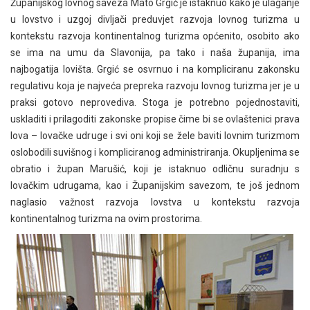
Županijskog lovnog saveza Mato Grgić je istaknuo kako je ulaganje
u lovstvo i uzgoj divljači preduvjet razvoja lovnog turizma u
kontekstu razvoja kontinentalnog turizma općenito, osobito ako
se ima na umu da Slavonija, pa tako i naša županija, ima
najbogatija lovišta. Grgić se osvrnuo i na kompliciranu zakonsku
regulativu koja je najveća prepreka razvoju lovnog turizma jer je u
praksi gotovo neprovediva. Stoga je potrebno pojednostaviti,
uskladiti i prilagoditi zakonske propise čime bi se ovlaštenici prava
lova – lovačke udruge i svi oni koji se žele baviti lovnim turizmom
oslobodili suvišnog i kompliciranog administriranja. Okupljenima se
obratio i župan Marušić, koji je istaknuo odličnu suradnju s
lovačkim udrugama, kao i Županijskim savezom, te još jednom
naglasio važnost razvoja lovstva u kontekstu razvoja
kontinentalnog turizma na ovim prostorima.