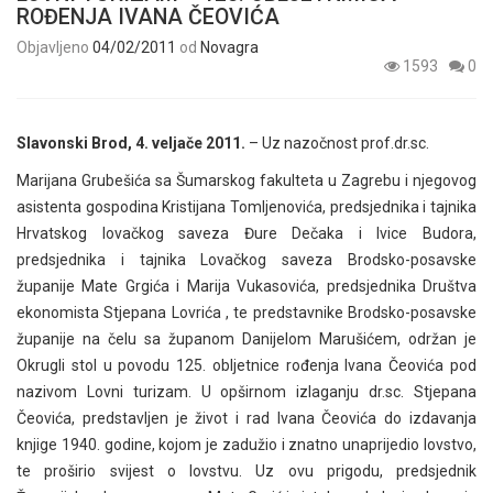
ROĐENJA IVANA ČEOVIĆA
Objavljeno
04/02/2011
od
Novagra
1593
0
Slavonski Brod, 4. veljače 2011.
– Uz nazočnost prof.dr.sc.
Marijana Grubešića sa Šumarskog fakulteta u Zagrebu i njegovog
asistenta gospodina Kristijana Tomljenovića, predsjednika i tajnika
Hrvatskog lovačkog saveza Đure Dečaka i Ivice Budora,
predsjednika i tajnika Lovačkog saveza Brodsko-posavske
županije Mate Grgića i Marija Vukasovića, predsjednika Društva
ekonomista Stjepana Lovrića , te predstavnike Brodsko-posavske
županije na čelu sa županom Danijelom Marušićem, održan je
Okrugli stol u povodu 125. obljetnice rođenja Ivana Čeovića pod
nazivom Lovni turizam. U opširnom izlaganju dr.sc. Stjepana
Čeovića, predstavljen je život i rad Ivana Čeovića do izdavanja
knjige 1940. godine, kojom je zadužio i znatno unaprijedio lovstvo,
te proširio svijest o lovstvu. Uz ovu prigodu, predsjednik