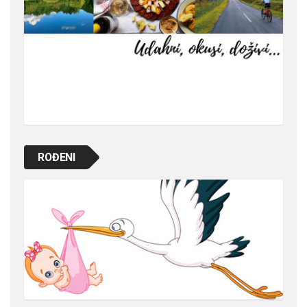
ROĐENI