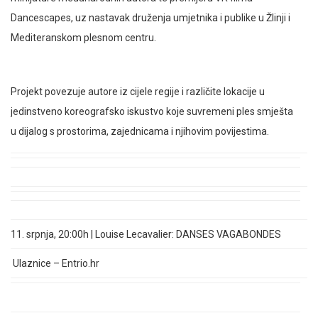
Dancescapes, uz nastavak druženja umjetnika i publike u Žlinji i
Mediteranskom plesnom centru.
Projekt povezuje autore iz cijele regije i različite lokacije u
jedinstveno koreografsko iskustvo koje suvremeni ples smješta
u dijalog s prostorima, zajednicama i njihovim povijestima.
11
. srpnja, 20:00h |
Louise Lecavalier: DANSES VAGABONDES
Ulaznice
– Entrio.hr