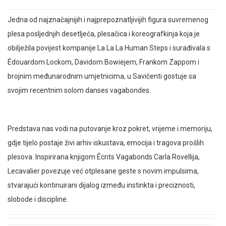
Jedna od najznačajnijih i najprepoznatljivijih figura suvremenog
plesa posljednjih desetljeća, plesačica i koreografkinja koja je
obilježila povijest kompanije La La La Human Steps i surađivala s
Édouardom Lockom, Davidom Bowiejem, Frankom Zappom i
brojnim međunarodnim umjetnicima, u Savičenti gostuje sa
svojim recentnim solom danses vagabondes.
Predstava nas vodi na putovanje kroz pokret, vrijeme i memoriju,
gdje tijelo postaje živi arhiv iskustava, emocija i tragova prošlih
plesova. Inspirirana knjigom Écrits Vagabonds Carla Rovellija,
Lecavalier povezuje već otplesane geste s novim impulsima,
stvarajući kontinuirani dijalog između instinkta i preciznosti,
slobode i discipline.