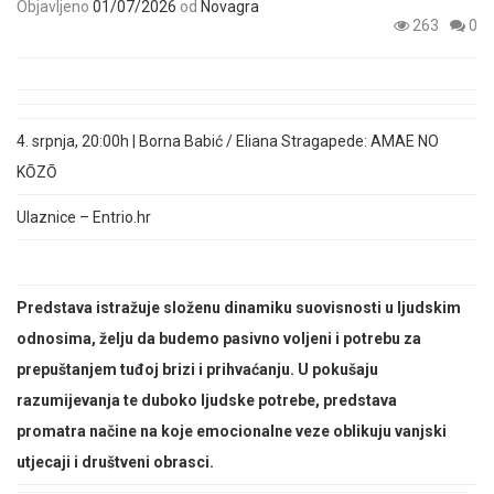
Objavljeno
01/07/2026
od
Novagra
263
0
4.
srpnja, 20:00h | Borna Babić /
Eliana Stragapede
:
AMAE NO
KŌZŌ
Ulaznice – Entrio.hr
Predstava istražuje složenu dinamiku suovisnosti u ljudskim
odnosima, želju da budemo pasivno voljeni i potrebu za
prepuštanjem tuđoj brizi i prihvaćanju. U pokušaju
razumijevanja te duboko ljudske potrebe, predstava
promatra načine na koje emocionalne veze oblikuju vanjski
utjecaji i društveni obrasci.