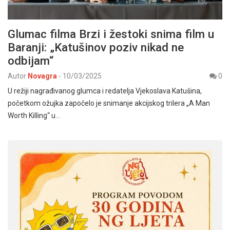
Glumac filma Brzi i žestoki snima film u
Baranji: „Katušinov poziv nikad ne
odbijam“
Autor
Novagra
-
10/03/2025
0
U režiji nagrađivanog glumca i redatelja Vjekoslava Katušina,
početkom ožujka započelo je snimanje akcijskog trilera „A Man
Worth Killing“ u…