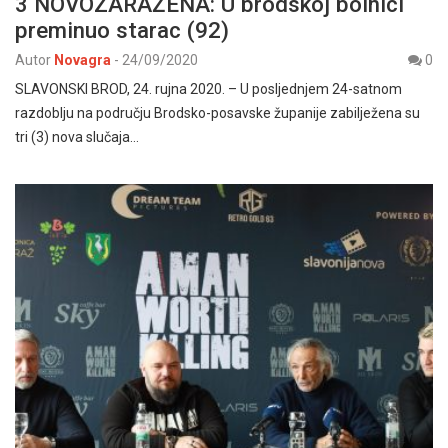
3 NOVOZARAŽENA: U brodskoj bolnici
preminuo starac (92)
Autor
Novagra
-
24/09/2020
0
SLAVONSKI BROD, 24. rujna 2020. – U posljednjem 24-satnom
razdoblju na području Brodsko-posavske županije zabilježena su
tri (3) nova slučaja…