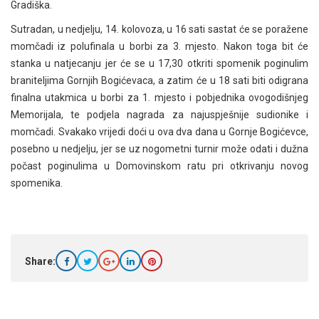
Gradiška.
Sutradan, u nedjelju, 14. kolovoza, u 16 sati sastat će se poražene
momčadi iz polufinala u borbi za 3. mjesto. Nakon toga bit će
stanka u natjecanju jer će se u 17,30 otkriti spomenik poginulim
braniteljima Gornjih Bogićevaca, a zatim će u 18 sati biti odigrana
finalna utakmica u borbi za 1. mjesto i pobjednika ovogodišnjeg
Memorijala, te podjela nagrada za najuspješnije sudionike i
momčadi. Svakako vrijedi doći u ova dva dana u Gornje Bogićevce,
posebno u nedjelju, jer se uz nogometni turnir može odati i dužna
počast poginulima u Domovinskom ratu pri otkrivanju novog
spomenika.
Share: