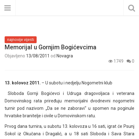
najnovije vijesti
Memorijal u Gornjim Bogićevcima
Objavljeno
13/08/2011
od
Novagra
1749
0
13. kolovoz 2011.
– U subotu i nedjelju Nogometni klub
Sloboda Gornji Bogićevci i Udruga dragovoljaca i veterana
Domovinskog rata priređuju memorijalni dvodnevni nogometni
turnir pod nazivom „Da se ne zaboravi“ u spomen na poginule
hrvatske branitelje i civile u Domovinskom ratu.
Prvog dana turnira, u subotu 13. kolovoza u 16 sati, igrat će Psunj
Sokol iz Okučana i Dragalić, a u 18 sati Sloboda i Sava Stara