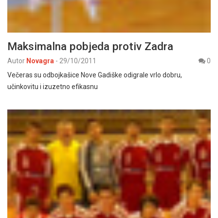
Maksimalna pobjeda protiv Zadra
Autor
Novagra
-
29/10/2011
0
Večeras su odbojkašice Nove Gadiške odigrale vrlo dobru,
učinkovitu i izuzetno efikasnu