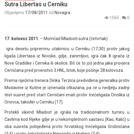
Sutra Libertas u Cerniku
Objavljeno
17/08/2011
od
Novagra
1565
0
17. kolovoz 2011.
– Momčad Mladosti sutra (četvrtak)
igra desetu pripremnu utakmicu u Cerniku (17,30) protiv jakog
ligaša Libertasa iz Novske, gdje, zanimljivo, igra čak 8 igrača iz
Nove Gradiške i Cernika ili okolice. Bit će to još jedna jaka provjera
Cerničana pred prvenstvo 3.HNL, Istok, koje počinje 28.kolovoza.
Prema riječima trenera Dinka Terzića predviđena generalka protiv
Moslavine iz Kutine je iznenada otkazana, pa će u nedjelju zadnji
test-susret pred start Cerničani imati protiv trećeligaša Oriolika iz
Oriovca, također u Cerniku (17).
Protekli vikend Mladost je igrala na tradicionalnom turniru u
Čavlima kod Rijeke gdje je u nekompletnom sastavu (Kao, Kalić) u
oba susreta pobijeđena protiv hrvatskog trećeligaša Grobničana
(2:4) i protiv četvrtoligaša Naprijeda iz Hreljina (2:4).