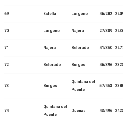
69
Estella
Lorgono
46/282
2209
70
Lorgono
Najera
27/309
2236
71
Najera
Belorado
41/350
2277
72
Belorado
Burgos
46/396
2323
Quintana del
73
Burgos
57/453
2380
Puente
Quintana del
74
Duenas
43/496
2423
Puente