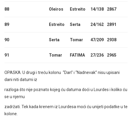
88
Oleiros
Estreito
14/138
2867
89
Estreito
Serta
24/162
2891
90
Serta
Tomar
47/209
2938
91
Tomar
FATIMA
27/236
2965
OPASKA: U drugi i treću kolonu “Dan” i “Nadnevak” nisu upisani
dani niti datumi iz
razloga što nije poznato kojeg ću datuma doći u Lourdes i koliko ću
se u njemu
zadržati. Tek kada krenem iz Lourdesa moći ću unijeti podatke u te
kolone.