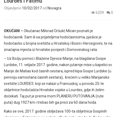
Lourdes i Fatimu
Objavljeno
10/02/2017
od
Novagra
6209
0
OKUČANI –
Okučanac Milorad Oršulić Mican poznati je
hodočasnik. Sam ili sa prijateljima hodočasnicima, pješice je
hodočastio u brojna svetišta u Hrvatskoj i Bosni i Hercegovini, te na
značajna mjesta iz hrvatske povijesti i Domovinskog rata.
– Uz Božju pomoć i Blažene Djevice Marije, na blagdana Gospe
Lurdske, 11. veljače 2017. godine, nakon jutarnje mise u kapelici sv.
Marije de Matias kod časnih sestara, ispred kipa Gospe Lurdske (u
perivoju samostana časnih sestara), krećem u veliko Marijansko
svetište LOURDES koji se nalazi u Francuskoj, u povodu 25-te
obljetnice hodočašća Hrvatske vojske u Lourdes, gdje ih želim
dočekati. Taj put je prema mom PLANERU PUTOVANJA (rute
puta) dug 1927 km i trebao bih ga preći za 60 dana hoda.
Kako se ove, 2017. godine obilježava 100-ta obljetnica Gospinih