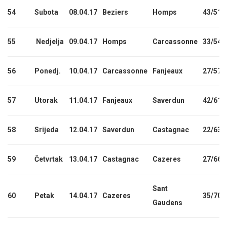
54
Subota
08.04.17
Beziers
Homps
43/514
55
Nedjelja
09.04.17
Homps
Carcassonne
33/547
56
Ponedj.
10.04.17
Carcassonne
Fanjeaux
27/574
57
Utorak
11.04.17
Fanjeaux
Saverdun
42/616
58
Srijeda
12.04.17
Saverdun
Castagnac
22/638
59
Četvrtak
13.04.17
Castagnac
Cazeres
27/665
Sant
60
Petak
14.04.17
Cazeres
35/700
Gaudens