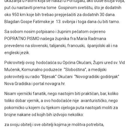
ukazanja u Fatimi koja se nalazi u Portugalu, ako bude Božja volja,
put ću nastaviti prema tome Gospinom svetištu, što je dodatnih
oko 950 km koje bih trebao prepješačiti za dodatnih 30 dana.
Blagdan Gospe Fatimske je 13. svibnja i toga dana ću biti tamo.
Sa sobom nosim potpisano i župnim pečatom ovjereno
POPRATNO PISMO našega župnika fra Maria Radmana
prevedeno na slovenski, talijanski, francuski, španjolski ali i na
engleski jezik.
Pokrovitelji ovog hodočašća su Općina Okučani, Župni ured sv. Vid
Mučenik, Komunalno poduzeće “Sloboština”, a medijski
pokrovitelji su radio “Bljesak” Okučani “Novogradiški godišnjak”
Nova Gradiška i portal novagra.hr.
Nisam vjernički fanatik, nego nastojim biti praktičan, bar, koliko
toliko dobar vjernik, a ovo hodočašće nije avanturističko, nego
pokorničko u kojem ću tijekom cijeloga puta nastojati moliti za
brojne nakane od kojih bih izdvojio nekoliko:
za svoju obitelj i sve obitelji kojima je molitva potrebita,