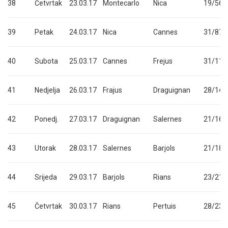
38
Četvrtak
23.03.17
Montecarlo
Nica
19/56
39
Petak
24.03.17
Nica
Cannes
31/87
40
Subota
25.03.17
Cannes
Frejus
31/118
41
Nedjelja
26.03.17
Frajus
Draguignan
28/146
42
Ponedj.
27.03.17
Draguignan
Salernes
21/167
43
Utorak
28.03.17
Salernes
Barjols
21/188
44
Srijeda
29.03.17
Barjols
Rians
23/211
45
Četvrtak
30.03.17
Rians
Pertuis
28/239