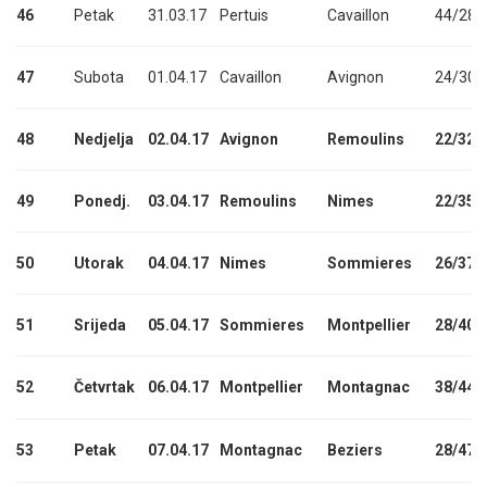
46
Petak
31.03.17
Pertuis
Cavaillon
44/283
47
Subota
01.04.17
Cavaillon
Avignon
24/307
48
Nedjelja
02.04.17
Avignon
Remoulins
22/329
49
Ponedj.
03.04.17
Remoulins
Nimes
22/351
50
Utorak
04.04.17
Nimes
Sommieres
26/377
51
Srijeda
05.04.17
Sommieres
Montpellier
28/405
52
Četvrtak
06.04.17
Montpellier
Montagnac
38/443
53
Petak
07.04.17
Montagnac
Beziers
28/471