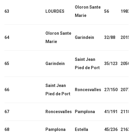
Oloron Sante
63
LOURDES
56
1983
Marie
Oloron Sante
64
Garindein
32/88
2015
Marie
Saint Jean
65
Garindein
35/123
2050
Pied de Port
Saint Jean
66
Roncesvalles
27/150
2077
Pied de Port
67
Roncesvalles
Pamplona
41/191
2118
68
Pamplona
Estella
45/236
2163