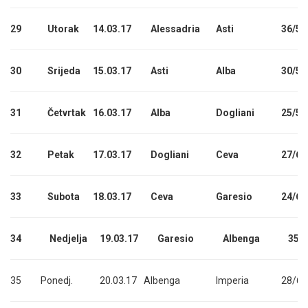
29
Utorak
14.03.17
Alessadria
Asti
36/52
30
Srijeda
15.03.17
Asti
Alba
30/55
31
Četvrtak
16.03.17
Alba
Dogliani
25/58
32
Petak
17.03.17
Dogliani
Ceva
27/60
33
Subota
18.03.17
Ceva
Garesio
24/63
34
Nedjelja
19.03.17
Garesio
Albenga
35/
35
Ponedj.
20.03.17
Albenga
Imperia
28/69