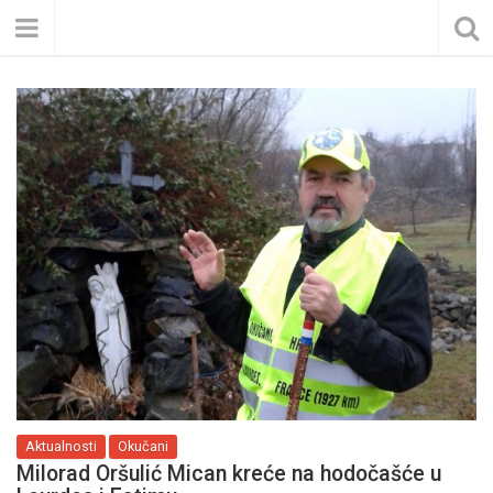
Aktualnosti
Okučani
Milorad Oršulić Mican kreće na hodočašće u