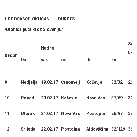
HODOČAŠĆE OKUČANI – LOURDES
/Dionica puta kroz Sloveniju/
Sve
Nadne-
uku
Redbr.
Dan
vak
od
do
km
9
Nedjelja
19.02.17
Črnomelj
Kočevje
32/32
264
10
Ponedj.
20.02.17
Kočevje
Nova Vas
37/69
301
11
Utorak
21.02.17
Nova Vas
Postojna
28/97
329
12
Srijeda
22.02.17
Postojna
Ajdovščina
32/129
361