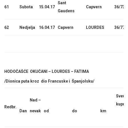
Sant
61
Subota
15.04.17
Capvern
36/736
Gaudens
62
Nedjelja
16.04.17
Capvern
LOURDES
36/772
HODOČAŠĆE OKUČANI – LOURDES – FATIMA
/Dionica puta kroz dio Francuske i Španjolsku/
Sveu-
Nad –
kupno
Redbr.
Dan
nevak
od
do
km