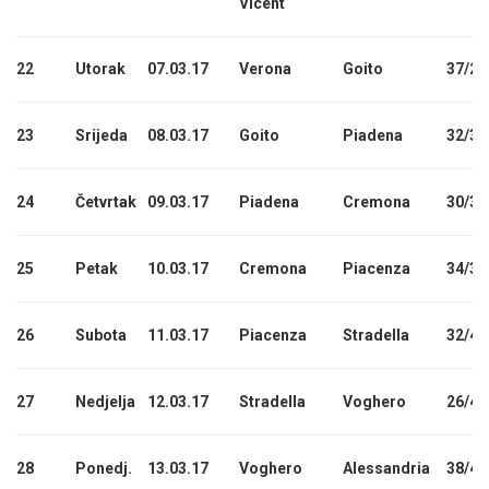
Vicent
22
Utorak
07.03.17
Verona
Goito
37/29
23
Srijeda
08.03.17
Goito
Piadena
32/33
24
Četvrtak
09.03.17
Piadena
Cremona
30/36
25
Petak
10.03.17
Cremona
Piacenza
34/39
26
Subota
11.03.17
Piacenza
Stradella
32/42
27
Nedjelja
12.03.17
Stradella
Voghero
26/45
28
Ponedj.
13.03.17
Voghero
Alessandria
38/49