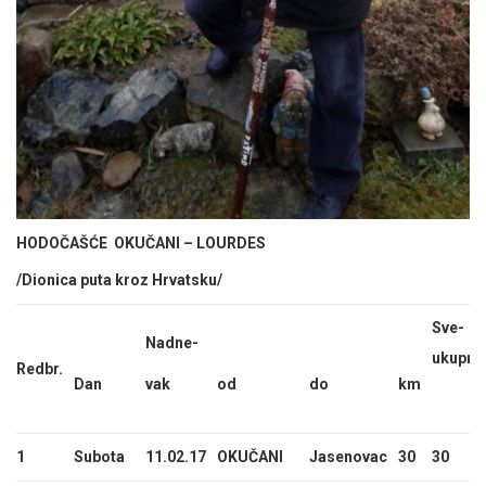
HODOČAŠĆE OKUČANI – LOURDES
/Dionica puta kroz Hrvatsku/
Sve-
Nadne-
ukupno
Redbr.
Dan
vak
od
do
km
1
Subota
11.02.17
OKUČANI
Jasenovac
30
30