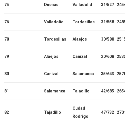
75
Duenas
Valladolid
31/527
2454
76
Valladolid
Tordesillas
31/558
2485
78
Tordesillas
Alaejos
30/588
2515
79
Alaejos
Canizal
20/608
2535
80
Canizal
Salamanca
35/643
2570
81
Salamanca
Tajadillo
42/685
2654
Cudad
82
Tajadillo
47/732
2701
Rodrigo