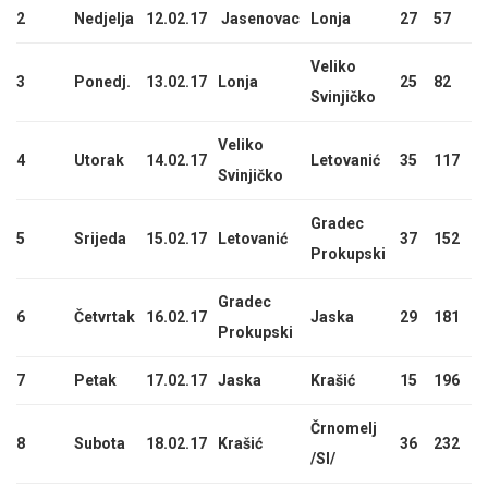
2
Nedjelja
12.02.17
Jasenovac
Lonja
27
57
Veliko
3
Ponedj.
13.02.17
Lonja
25
82
Svinjičko
Veliko
4
Utorak
14.02.17
Letovanić
35
117
Svinjičko
Gradec
5
Srijeda
15.02.17
Letovanić
37
152
Prokupski
Gradec
6
Četvrtak
16.02.17
Jaska
29
181
Prokupski
7
Petak
17.02.17
Jaska
Krašić
15
196
Črnomelj
8
Subota
18.02.17
Krašić
36
232
/Sl/