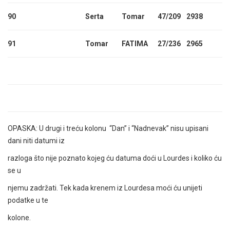
90
Serta
Tomar
47/209
2938
91
Tomar
FATIMA
27/236
2965
OPASKA: U drugi i treću kolonu “Dan” i “Nadnevak” nisu upisani
dani niti datumi iz
razloga što nije poznato kojeg ću datuma doći u Lourdes i koliko ću
se u
njemu zadržati. Tek kada krenem iz Lourdesa moći ću unijeti
podatke u te
kolone.