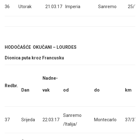
36
Utorak
21.03.17
Imperia
Sanremo
25/72
HODOČAŠĆE OKUČANI – LOURDES
Dionica puta kroz Francusku
Nadne-
Redbr.
Dan
vak
od
do
km
Sanremo
37
Srijeda
22.03.17
Montecarlo
37/37
/Italija/