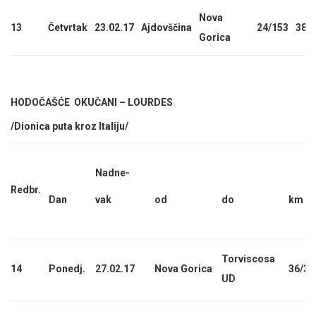
Nova
13
Četvrtak
23.02.17
Ajdovščina
24/153
385
Gorica
HODOČAŠĆE OKUČANI – LOURDES
/Dionica puta kroz Italiju/
Nadne-
Redbr.
Dan
vak
od
do
km
Torviscosa
14
Ponedj.
27.02.17
Nova Gorica
36/36
UD