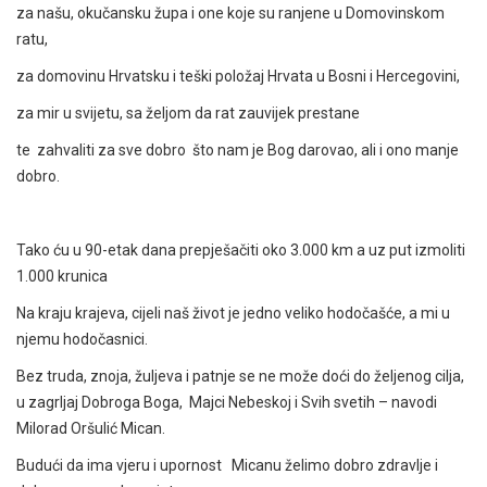
za našu, okučansku župa i one koje su ranjene u Domovinskom
ratu,
za domovinu Hrvatsku i teški položaj Hrvata u Bosni i Hercegovini,
za mir u svijetu, sa željom da rat zauvijek prestane
te zahvaliti za sve dobro što nam je Bog darovao, ali i ono manje
dobro.
Tako ću u 90-etak dana prepješačiti oko 3.000 km a uz put izmoliti
1.000 krunica
Na kraju krajeva, cijeli naš život je jedno veliko hodočašće, a mi u
njemu hodočasnici.
Bez truda, znoja, žuljeva i patnje se ne može doći do željenog cilja,
u zagrljaj Dobroga Boga, Majci Nebeskoj i Svih svetih – navodi
Milorad Oršulić Mican.
Budući da ima vjeru i upornost Micanu želimo dobro zdravlje i