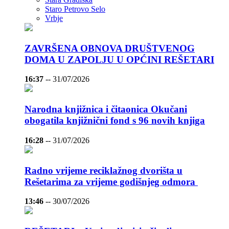
Staro Petrovo Selo
Vrbje
ZAVRŠENA OBNOVA DRUŠTVENOG
DOMA U ZAPOLJU U OPĆINI REŠETARI
16:37
--
31/07/2026
Narodna knjižnica i čitaonica Okučani
obogatila knjižnični fond s 96 novih knjiga
16:28
--
31/07/2026
Radno vrijeme reciklažnog dvorišta u
Rešetarima za vrijeme godišnjeg odmora
13:46
--
30/07/2026