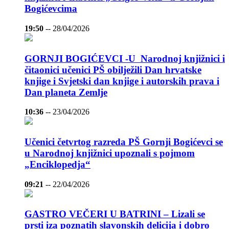
Bogićevcima
19:50
--
28/04/2026
GORNJI BOGIĆEVCI -U Narodnoj knjižnici i
čitaonici učenici PŠ obilježili Dan hrvatske
knjige i Svjetski dan knjige i autorskih prava i
Dan planeta Zemlje
10:36
--
23/04/2026
Učenici četvrtog razreda PŠ Gornji Bogićevci se
u Narodnoj knjižnici upoznali s pojmom
„Enciklopedja“
09:21
--
22/04/2026
GASTRO VEČERI U BATRINI – Lizali se
prsti iza poznatih slavonskih delicija i dobro