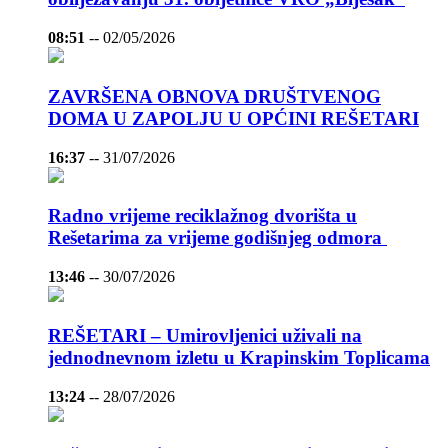
08:51
--
02/05/2026
ZAVRŠENA OBNOVA DRUŠTVENOG
DOMA U ZAPOLJU U OPĆINI REŠETARI
16:37
--
31/07/2026
Radno vrijeme reciklažnog dvorišta u
Rešetarima za vrijeme godišnjeg odmora
13:46
--
30/07/2026
REŠETARI – Umirovljenici uživali na
jednodnevnom izletu u Krapinskim Toplicama
13:24
--
28/07/2026