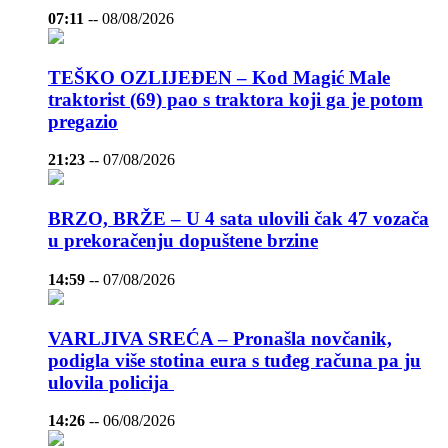
07:11
--
08/08/2026
TEŠKO OZLIJEĐEN – Kod Magić Male
traktorist (69) pao s traktora koji ga je potom
pregazio
21:23
--
07/08/2026
BRZO, BRŽE – U 4 sata ulovili čak 47 vozača
u prekoračenju dopuštene brzine
14:59
--
07/08/2026
VARLJIVA SREĆA – Pronašla novčanik,
podigla više stotina eura s tuđeg računa pa ju
ulovila policija
14:26
--
06/08/2026