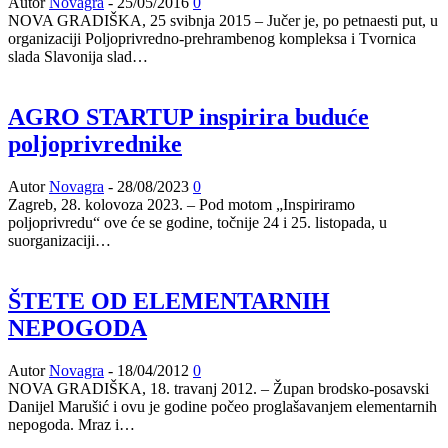
Autor
Novagra
-
25/05/2016
0
NOVA GRADIŠKA, 25 svibnja 2015 – Jučer je, po petnaesti put, u
organizaciji Poljoprivredno-prehrambenog kompleksa i Tvornica
slada Slavonija slad…
AGRO STARTUP inspirira buduće
poljoprivrednike
Autor
Novagra
-
28/08/2023
0
Zagreb, 28. kolovoza 2023. – Pod motom „Inspiriramo
poljoprivredu“ ove će se godine, točnije 24 i 25. listopada, u
suorganizaciji…
ŠTETE OD ELEMENTARNIH
NEPOGODA
Autor
Novagra
-
18/04/2012
0
NOVA GRADIŠKA, 18. travanj 2012. – Župan brodsko-posavski
Danijel Marušić i ovu je godine počeo proglašavanjem elementarnih
nepogoda. Mraz i…