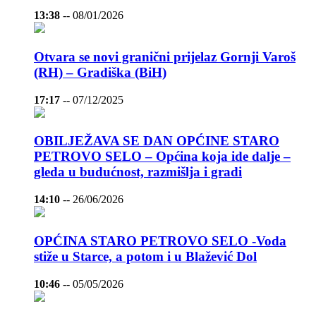
13:38
--
08/01/2026
Otvara se novi granični prijelaz Gornji Varoš
(RH) – Gradiška (BiH)
17:17
--
07/12/2025
OBILJEŽAVA SE DAN OPĆINE STARO
PETROVO SELO – Općina koja ide dalje –
gleda u budućnost, razmišlja i gradi
14:10
--
26/06/2026
OPĆINA STARO PETROVO SELO -Voda
stiže u Starce, a potom i u Blažević Dol
10:46
--
05/05/2026