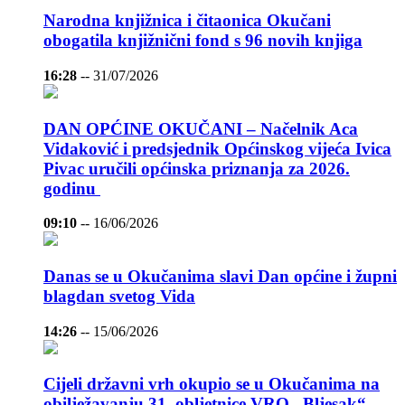
Narodna knjižnica i čitaonica Okučani
obogatila knjižnični fond s 96 novih knjiga
16:28
--
31/07/2026
DAN OPĆINE OKUČANI – Načelnik Aca
Vidaković i predsjednik Općinskog vijeća Ivica
Pivac uručili općinska priznanja za 2026.
godinu
09:10
--
16/06/2026
Danas se u Okučanima slavi Dan općine i župni
blagdan svetog Vida
14:26
--
15/06/2026
Cijeli državni vrh okupio se u Okučanima na
obilježavanju 31. obljetnice VRO „Bljesak“