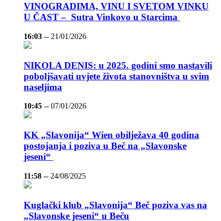
VINOGRADIMA, VINU I SVETOM VINKU
U ČAST – Sutra Vinkovo u Starcima
16:03
--
21/01/2026
NIKOLA DENIS: u 2025. godini smo nastavili
poboljšavati uvjete života stanovništva u svim
naseljima
10:45
--
07/01/2026
KK „Slavonija“ Wien obilježava 40 godina
postojanja i poziva u Beč na „Slavonske
jeseni“
11:58
--
24/08/2025
Kuglački klub „Slavonija“ Beč poziva vas na
„Slavonske jeseni“ u Beču