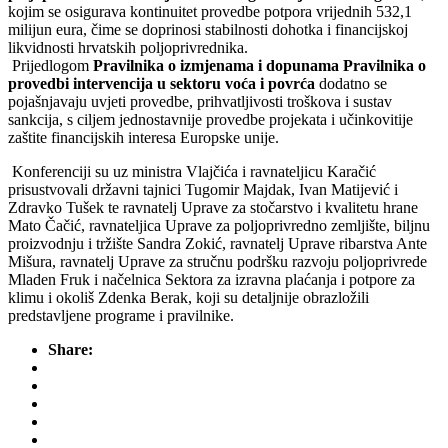
kojim se osigurava kontinuitet provedbe potpora vrijednih 532,1
milijun eura, čime se doprinosi stabilnosti dohotka i financijskoj
likvidnosti hrvatskih poljoprivrednika.
Prijedlogom
Pravilnika o izmjenama i dopunama Pravilnika o
provedbi intervencija u sektoru voća i povrća
dodatno se
pojašnjavaju uvjeti provedbe, prihvatljivosti troškova i sustav
sankcija, s ciljem jednostavnije provedbe projekata i učinkovitije
zaštite financijskih interesa Europske unije.
Konferenciji su uz ministra Vlajčića i ravnateljicu Karačić
prisustvovali državni tajnici Tugomir Majdak, Ivan Matijević i
Zdravko Tušek te ravnatelj Uprave za stočarstvo i kvalitetu hrane
Mato Čačić, ravnateljica Uprave za poljoprivredno zemljište, biljnu
proizvodnju i tržište Sandra Zokić, ravnatelj Uprave ribarstva Ante
Mišura, ravnatelj Uprave za stručnu podršku razvoju poljoprivrede
Mladen Fruk i načelnica Sektora za izravna plaćanja i potpore za
klimu i okoliš Zdenka Berak, koji su detaljnije obrazložili
predstavljene programe i pravilnike.
Share: