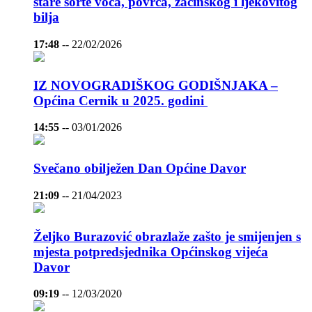
stare sorte voća, povrća, začinskog i ljekovitog
bilja
17:48
--
22/02/2026
IZ NOVOGRADIŠKOG GODIŠNJAKA –
Općina Cernik u 2025. godini
14:55
--
03/01/2026
Svečano obilježen Dan Općine Davor
21:09
--
21/04/2023
Željko Burazović obrazlaže zašto je smijenjen s
mjesta potpredsjednika Općinskog vijeća
Davor
09:19
--
12/03/2020