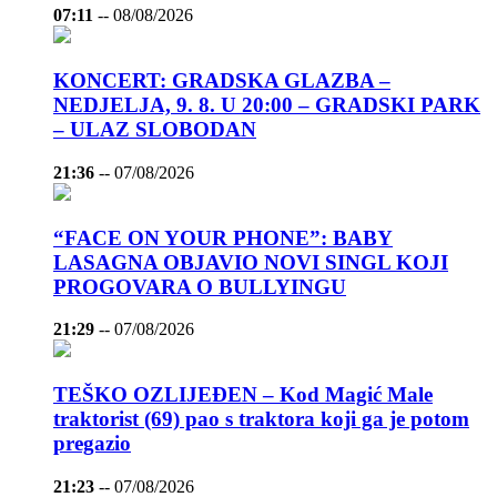
07:11
--
08/08/2026
KONCERT: GRADSKA GLAZBA –
NEDJELJA, 9. 8. U 20:00 – GRADSKI PARK
– ULAZ SLOBODAN
21:36
--
07/08/2026
“FACE ON YOUR PHONE”: BABY
LASAGNA OBJAVIO NOVI SINGL KOJI
PROGOVARA O BULLYINGU
21:29
--
07/08/2026
TEŠKO OZLIJEĐEN – Kod Magić Male
traktorist (69) pao s traktora koji ga je potom
pregazio
21:23
--
07/08/2026