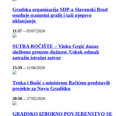
Gradska organizacija SDP-a Slavonski Brod
osuđuje sramotni grafit i taži njegovo
uklanjanje
11:37
--
05/07/2026
SUTRA ROČIŠTE – Vinko Grgić danas
službeno preuzeo dužnost, Uskok odmah
zatražio istražni zatvor
15:59
--
11/06/2026
Trnka i Bušić s ministrom Bačićem predstavili
projekte za Novu Gradišku
20:58
--
27/05/2026
GRADSKO IZBORNO POVJERENSTVO SE