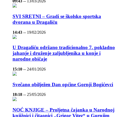
09:43
--
13/03/2026
SVI SRETNI – Gradi se školsko sportska
dvorana u Dragaliću
14:43
--
19/02/2026
U Dragaliću održano tradicionalno 7. pokladno
jahanje i druženje zaljubljenika u konje i
narodne običaje
15:10
--
24/01/2026
Svečano obilježen Dan općine Gornji Bogićevci
18:18
--
25/05/2026
NOĆ KNJIGE – Proljetna čajanka u Narodnoj
knjižnici i čitaonici „Grigor Vitez“ u Gornjim