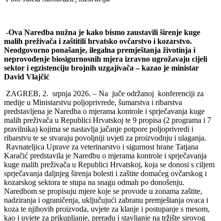
-Ova Naredba nužna je kako bismo zaustavili širenje kuge
malih preživača i zaštitili hrvatsko ovčarstvo i kozarstvo.
Neodgovorno ponašanje, ilegalna premještanja životinja i
neprovođenje biosigurnosnih mjera izravno ugrožavaju cijeli
sektor i egzistenciju brojnih uzgajivača – kazao je ministar
David Vlajčić
ZAGREB, 2. srpnja 2026. – Na juče održanoj konferenciji za
medije u Ministarstvu poljoprivrede, šumarstva i ribarstva
predstavljena je Naredba o mjerama kontrole i sprječavanja kuge
malih preživača u Republici Hrvatskoj te 9 propisa (2 programa i 7
pravilnika) kojima se nastavlja jačanje potpore poljoprivredi i
ribarstvu te se stvaraju povoljniji uvjeti za proizvodnju i ulaganja.
Ravnateljica Uprave za veterinarstvo i sigurnost hrane Tatjana
Karačić predstavila je Naredbu o mjerama kontrole i sprječavanja
kuge malih preživača u Republici Hrvatskoj, koja se donosi s ciljem
sprječavanja daljnjeg širenja bolesti i zaštite domaćeg ovčarskog i
kozarskog sektora te stupa na snagu odmah po donošenju.
Naredbom se propisuju mjere koje se provode u zonama zaštite,
nadziranja i ograničenja, uključujući zabranu premještanja ovaca i
koza te njihovih proizvoda, uvjete za klanje i postupanje s mesom,
kao i uvjete za prikupljanje, preradu i stavljanje na tržište sirovog