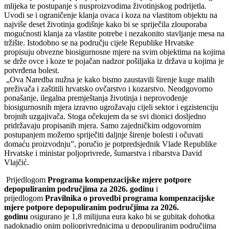
mlijeka te postupanje s nusproizvodima životinjskog podrijetla.
Uvodi se i ograničenje klanja ovaca i koza na vlastitom objektu na
najviše deset životinja godišnje kako bi se spriječila zlouporaba
mogućnosti klanja za vlastite potrebe i nezakonito stavljanje mesa na
tržište. Istodobno se na području cijele Republike Hrvatske
propisuju obvezne biosigurnosne mjere na svim objektima na kojima
se drže ovce i koze te pojačan nadzor pošiljaka iz država u kojima je
potvrđena bolest.
„Ova Naredba nužna je kako bismo zaustavili širenje kuge malih
preživača i zaštitili hrvatsko ovčarstvo i kozarstvo. Neodgovorno
ponašanje, ilegalna premještanja životinja i neprovođenje
biosigurnosnih mjera izravno ugrožavaju cijeli sektor i egzistenciju
brojnih uzgajivača. Stoga očekujem da se svi dionici dosljedno
pridržavaju propisanih mjera. Samo zajedničkim odgovornim
postupanjem možemo spriječiti daljnje širenje bolesti i očuvati
domaću proizvodnju”, poručio je potpredsjednik Vlade Republike
Hrvatske i ministar poljoprivrede, šumarstva i ribarstva David
Vlajčić.
Prijedlogom
Programa kompenzacijske mjere potpore
depopuliranim područjima za 2026. godinu
i
prijedlogom
Pravilnika o provedbi programa kompenzacijske
mjere potpore depopuliranim područjima za 2026.
godinu
osigurano je 1,8 milijuna eura kako bi se gubitak dohotka
nadoknadio onim poljoprivrednicima u depopuliranim područjima