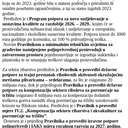
koja su do 2023. godine bila u statusu područja s prirodnim ili
ostalim posebnim ograničenjima, a taj su status izgubili 2023.
godine.
Predložen je i
Program potpora za novo sudjelovanje u
sustavima kvalitete za razdoblje 2026. – 2029.
, kojim će se
proizvođačima sufinancirati ulazak i sudjelovanje u europskim,
nacionalnim i ekološkim sustavima kvalitete. Potpora iznosi do 3000
eura godišnje po korisniku, uz 100 % prihvatljivog troška.
Novim
Pravilnikom o minimalnim tehničkim uvjetima za
građevine namijenjene poljoprivrednoj proizvodnji u
zatvorenom prostoru
pojednostavljuje se izgradnja staklenika i
plastenika te se smanjuju troškovi ulaganja proizvođačima.
Za sektor ribarstva predložen je
Pravilnik o provedbi državne
potpore za trajni prestanak ribolovnih aktivnosti okružujućim
mrežama plivaricama – srdelarama
, za što je osigurano 20
milijuna eura, dok je prijedlogom
Pravilnika o provedbi državne
potpore za kompenzaciju sektoru ribolova za poremećaje na
tržištu
osigurano 8 milijuna eura za kompenzaciju dodatnih
troškova goriva nastalih zbog poremećaja na tržištu uzrokovanih
krizom na Bliskom istoku. Predložen je i
Pravilnik o provedbi
mjere IV.2. „Kompenzacija sektoru ribarstva i akvakulture za
poremećaje na tržištu”
.
Donesen je i prijedlog
Pravilnika o provedbi izravne potpore
poljoprivredi i IAKS mjera ruralnog razvoja za 2027. godinu
,