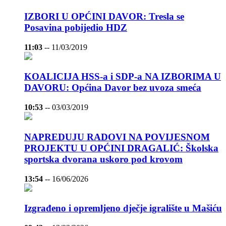
IZBORI U OPĆINI DAVOR: Tresla se
Posavina pobijedio HDZ
11:03
--
11/03/2019
KOALICIJA HSS-a i SDP-a NA IZBORIMA U
DAVORU: Općina Davor bez uvoza smeća
10:53
--
03/03/2019
NAPREDUJU RADOVI NA POVIJESNOM
PROJEKTU U OPĆINI DRAGALIĆ: Školska
sportska dvorana uskoro pod krovom
13:54
--
16/06/2026
Izgrađeno i opremljeno dječje igralište u Mašiću