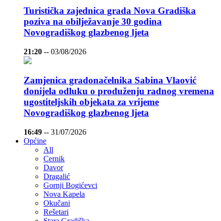
Turistička zajednica grada Nova Gradiška
poziva na obilježavanje 30 godina
Novogradiškog glazbenog ljeta
21:20
--
03/08/2026
Zamjenica gradonačelnika Sabina Vlaović
donijela odluku o produženju radnog vremena
ugostiteljskih objekata za vrijeme
Novogradiškog glazbenog ljeta
16:49
--
31/07/2026
Općine
All
Cernik
Davor
Dragalić
Gornji Bogićevci
Nova Kapela
Okučani
Rešetari
Stara Gradiška