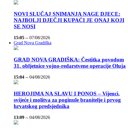
NOVI SLUČAJ SNIMANJA NAGE DJECE:
NAJBOLJI DJEČJI KUPAĆI JE ONAJ KOJI
SE NOSI
15:05
--
07/08/2026
Grad Nova Gradiška
GRAD NOVA GRADIŠKA: Čestitka povodom
31. obljetnice vojno-redarstvene operacije Oluja
15:04
--
04/08/2026
HEROJIMA NA SLAVU I PONOS – Vijenci,
svijeće i molitva za poginule branitelje i prvog
hrvatskog predsjednika
13:09
--
04/08/2026