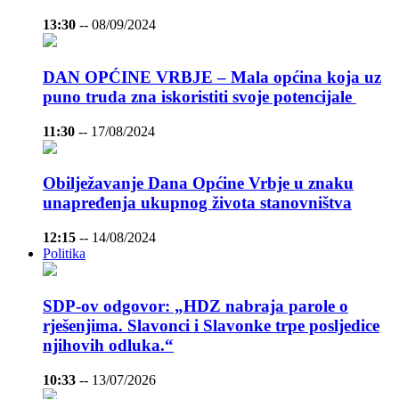
13:30
--
08/09/2024
DAN OPĆINE VRBJE – Mala općina koja uz
puno truda zna iskoristiti svoje potencijale
11:30
--
17/08/2024
Obilježavanje Dana Općine Vrbje u znaku
unapređenja ukupnog života stanovništva
12:15
--
14/08/2024
Politika
SDP-ov odgovor: „HDZ nabraja parole o
rješenjima. Slavonci i Slavonke trpe posljedice
njihovih odluka.“
10:33
--
13/07/2026