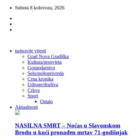
Subota 8 kolovoza, 2026
najnovije vijesti
Grad Nova Gradiška
Kultura/prosvjeta
Gospodarstvo
Selo/poljoprivreda
Crna kronika
Udruge/društva
Crkva
Sport
Ostalo
Aktualnosti
NASILNA SMRT – Noćas u Slavonskom
Brodu u kući pronađen mrtav 71-godišnjak