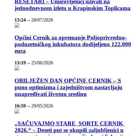
REŠETARI – Umirovljenici uživali na
jednodnevnom izletu u Krapinskim Toplicama
13:24
--
28/07/2026
Općini Cernik za opremanje Poljoprivredno-
poduzetničkog inkubatora dodijeljeno 122.000
eura
13:19
--
25/06/2026
OBILJEŽEN DAN OPĆINE CERNIK – S
puno optimizma i zajedništvom nastavljaju
unapređivati životnu sredinu
16:59
--
29/05/2026
„SAČUVAJMO STARE SORTE CERNIK
2026.“ – Deseti put se okupili zaljubljenici u