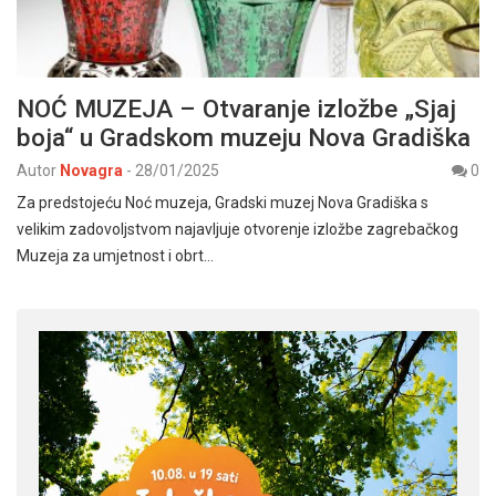
NOĆ MUZEJA – Otvaranje izložbe „Sjaj
boja“ u Gradskom muzeju Nova Gradiška
Autor
Novagra
-
28/01/2025
0
Za predstojeću Noć muzeja, Gradski muzej Nova Gradiška s
velikim zadovoljstvom najavljuje otvorenje izložbe zagrebačkog
Muzeja za umjetnost i obrt…