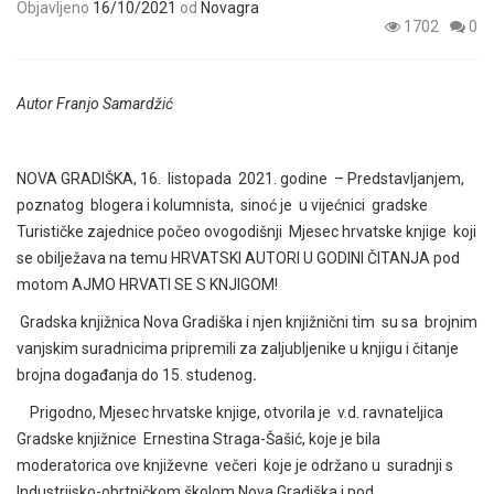
Objavljeno
16/10/2021
od
Novagra
1702
0
Autor Franjo Samardžić
NOVA GRADIŠKA, 16. listopada 2021. godine – Predstavljanjem,
poznatog blogera i kolumnista, sinoć je u vijećnici gradske
Turističke zajednice počeo ovogodišnji Mjesec hrvatske knjige koji
se obilježava na temu HRVATSKI AUTORI U GODINI ČITANJA pod
motom AJMO HRVATI SE S KNJIGOM!
Gradska knjižnica Nova Gradiška i njen knjižnični tim su sa brojnim
vanjskim suradnicima pripremili za zaljubljenike u knjigu i čitanje
brojna događanja do 15. studenog
.
Prigodno, Mjesec hrvatske knjige, otvorila je v.d. ravnateljica
Gradske knjižnice Ernestina Straga-Šašić, koje je bila
moderatorica ove književne večeri koje je održano u suradnji s
Industrijsko-obrtničkom školom Nova Gradiška i pod