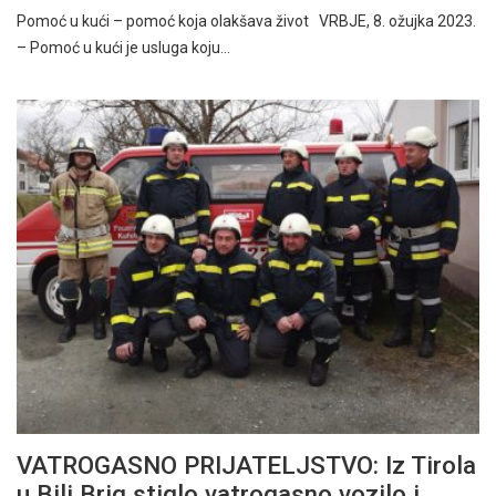
Pomoć u kući – pomoć koja olakšava život VRBJE, 8. ožujka 2023.
– Pomoć u kući je usluga koju…
VATROGASNO PRIJATELJSTVO: Iz Tirola
u Bili Brig stiglo vatrogasno vozilo i