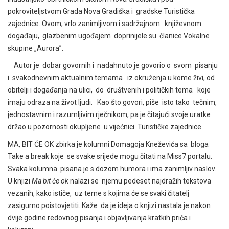
pokroviteljstvom Grada Nova Gradiška i gradske Turistička
zajednice. Ovom, vrlo zanimljivom i sadržajnom književnom
događaju, glazbenim ugođajem doprinijele su članice Vokalne
skupine „Aurora”.
Autor je dobar govornih i nadahnuto je govorio o svom pisanju
i svakodnevnim aktualnim temama iz okruženja u kome živi, od
obitelji i događanja na ulici, do društvenih i političkih tema koje
imaju odraza na život ljudi. Kao što govori, piše isto tako tečnim,
jednostavnim i razumljivim rječnikom, pa je čitajući svoje uratke
držao u pozornosti okupljene u vijećnici Turističke zajednice.
MA, BIT ĆE OK zbirka je kolumni Domagoja Kneževića sa bloga
Take a break koje se svake srijede mogu čitati na Miss7 portalu.
Svaka kolumna pisana je s dozom humora i ima zanimljiv naslov.
U knjizi
Ma bit će ok
nalazi se njemu pedeset najdražih tekstova
vezanih, kako ističe, uz teme s kojima će se svaki čitatelj
zasigurno poistovjetiti. Kaže da je ideja o knjizi nastala je nakon
dvije godine redovnog pisanja i objavljivanja kratkih priča i