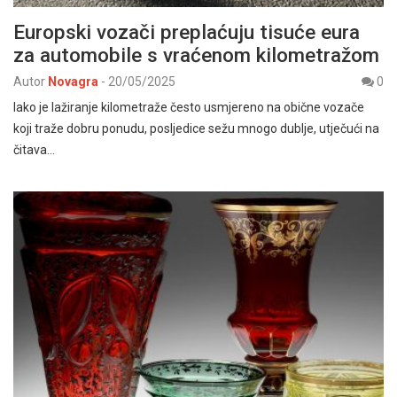
Europski vozači preplaćuju tisuće eura
za automobile s vraćenom kilometražom
Autor
Novagra
-
20/05/2025
0
Iako je lažiranje kilometraže često usmjereno na obične vozače
koji traže dobru ponudu, posljedice sežu mnogo dublje, utječući na
čitava…