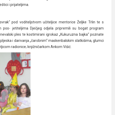
tici i prijateljima.
rak“ pod voditeljstvom učiteljice mentorice Željke Trlin te s
 pos- jetiteljima Dječjeg odjela pripremili su bogat program
nevalski ples te kostimirani igrokaz „Kukuruzna bajka“ poznate
ljeska i darivanja „čarobnim“ maskenbalskim slatkišima, glumci
teljicom radionice; knjižničarkom Ankom Višić.