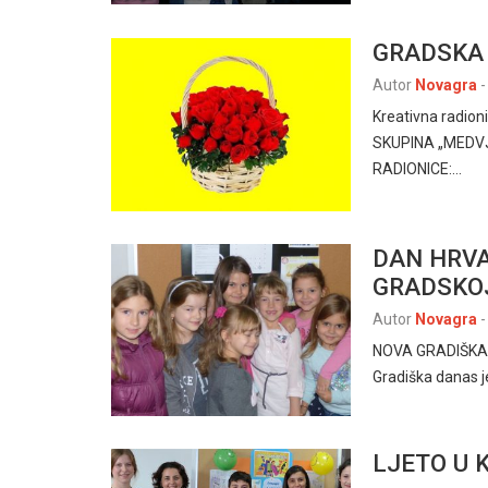
GRADSKA K
Autor
Novagra
-
Kreativna radi
SKUPINA „MEDVJ
RADIONICE:…
DAN HRVA
GRADSKOJ
Autor
Novagra
-
NOVA GRADIŠKA, 1
Gradiška danas je
LJETO U K