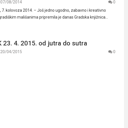
07/08/2014
0
. kolovoza 2014. – Još jedno ugodno, zabavno i kreativno
radiškim mališanima pripremila je danas Gradska knjižnica…
3. 4. 2015. od jutra do sutra
20/04/2015
0