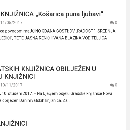
NJIŽNICA „Košarica puna ljubavi“
11/05/2017
0
onica povodom maJČINO GDANA GOSTI: DV „RADOST“ ; SREDNJA
EDIĆI“, TETE JASNA RENIĆ I IVANA BLAZINA VODITELJICA
TSKIH KNJIŽNICA OBILJEŽEN U
 KNJIŽNICI
10/11/2017
0
0. studeni 2017. – Na Dječjem odjelu Gradske knjižnice Nova
 obilježen Dan hrvatskih knjižnica. Za…
NJIŽNICI