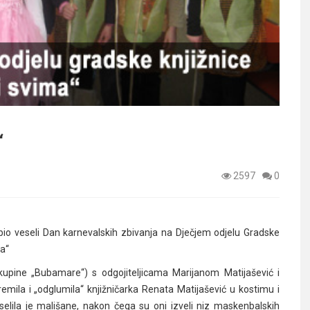
“
2597
0
 bio veseli Dan karnevalskih zbivanja na Dječjem odjelu Gradske
ma“
upine „Bubamare“) s odgojiteljicama Marijanom Matijašević i
mila i „odglumila“ knjižničarka Renata Matijašević u kostimu i
selila je mališane, nakon čega su oni izveli niz maskenbalskih