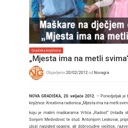
Gradska knjižnica
„Mjesta ima na metli svima
Objavljeno
20/02/2012
od
Novagra
NOVA GRADIŠKA, 20. veljače 2012.
– Ponedjeljak je
knjižnice. Kreativna radionica „Mjesta ima na metli svi
koju je malim maškarama Vrtića „Radost“ (mlađa sk
Sonjom Medvidović te stud. Antonijom Leskovar, pripre
ulozi naizgled opasne, ali dobroćudne vještice, razve