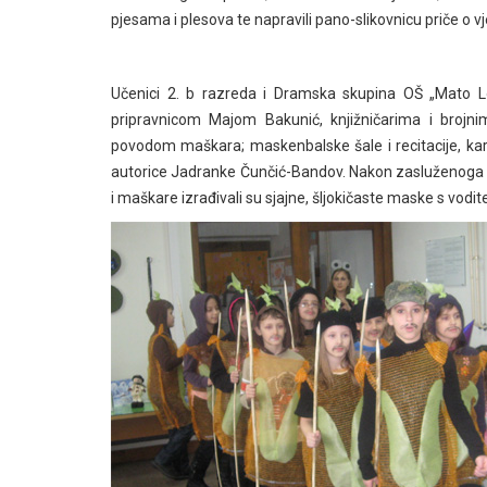
pjesama i plesova te napravili pano-slikovnicu priče o vješ
Učenici 2. b razreda i Dramska skupina OŠ „Mato Lov
pripravnicom Majom Bakunić, knjižničarima i brojnim
povodom maškara; maskenbalske šale i recitacije, kar
autorice Jadranke Čunčić-Bandov. Nakon zasluženoga p
i maškare izrađivali su sjajne, šljokičaste maske s vodi