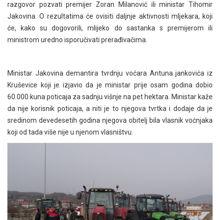
razgovor pozvati premijer Zoran Milanović ili ministar Tihomir
Jakovina. O rezultatima će ovisiti daljnje aktivnosti mljekara, koji
će, kako su dogovorili, mlijeko do sastanka s premijerom ili
ministrom uredno isporučivati prerađivačima.
Ministar Jakovina demantira tvrdnju voćara Antuna jankovića iz
Kruševice koji je izjavio da je ministar prije osam godina dobio
60.000 kuna poticaja za sadnju višnje na pet hektara. Ministar kaže
da nije korisnik poticaja, a niti je to njegova tvrtka i dodaje da je
sredinom devedesetih godina njegova obitelj bila vlasnik voćnjaka
koji od tada više nije u njenom vlasništvu.