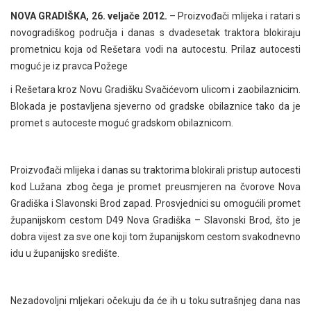
NOVA GRADIŠKA, 26. veljače 2012.
– Proizvođači mlijeka i ratari s
novogradiškog područja i danas s dvadesetak traktora blokiraju
prometnicu koja od Rešetara vodi na autocestu. Prilaz autocesti
moguć je iz pravca Požege
i Rešetara kroz Novu Gradišku Svačićevom ulicom i zaobilaznicim.
Blokada je postavljena sjeverno od gradske obilaznice tako da je
promet s autoceste moguć gradskom obilaznicom.
Proizvođači mlijeka i danas su traktorima blokirali pristup autocesti
kod Lužana zbog čega je promet preusmjeren na čvorove Nova
Gradiška i Slavonski Brod zapad. Prosvjednici su omogućili promet
županijskom cestom D49 Nova Gradiška – Slavonski Brod, što je
dobra vijest za sve one koji tom županijskom cestom svakodnevno
idu u županijsko središte.
Nezadovoljni mljekari očekuju da će ih u toku sutrašnjeg dana nas