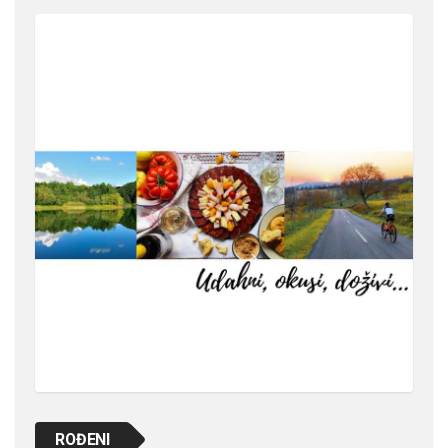
ROĐENI