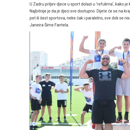
U Zadru priljev djece u sport dolazi u ‘refulima’, kako je
Najbitnije je da je djeci sve dostupno. Dijete će se na 
pet ili šest sportova, neke čak i paralelno, sve dok se n
Janeira Šime Fantela.