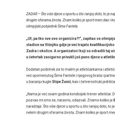
ZADAR – Što više djece u sportu u što ranijoj dobi, to je n
drugim sferama života. Znam koliko je sport meni dao i k
olimpijski pobjednik Šime Fantela
„Uf, pa tko sve ovo organizira?!“, zapitao se olimpi
stadion na Višnjiku gdje je već trajalo kvalifikacijsk
Zadra i okolice. A organizatori koji su odradili taj u
u četvrtak zasigurno privukli još puno djece u atletik
Dodatan podstrek za to malim je atletičarkama i atleti
već spomenutog Šime Fantele i njegovog brata i partne
u bacanju kugle
Stipe Žunić
, kao i četverostruki jedrilič
„Nama je već osam godina kondicijski trener atletičar. 
pozvao mi smo se, naravno, odazvali. Znamo koliko je
naraštaje. Što više djece u sportu u što ranijoj dobi, to 
nekim drugim sferama života. Znam koliko je sport meni