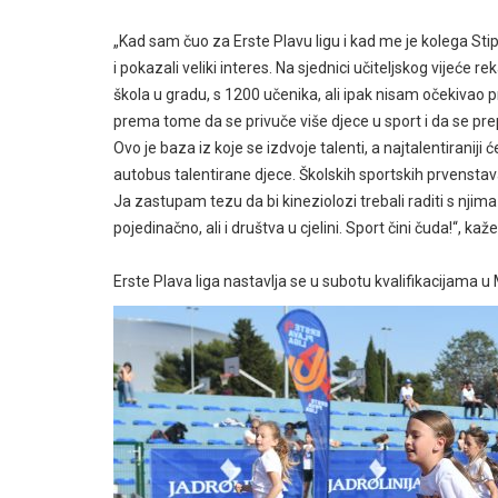
„Kad sam čuo za Erste Plavu ligu i kad me je kolega Stip
i pokazali veliki interes. Na sjednici učiteljskog vijeće
škola u gradu, s 1200 učenika, ali ipak nisam očekivao p
prema tome da se privuče više djece u sport i da se prepoz
Ovo je baza iz koje se izdvoje talenti, a najtalentiraniji
autobus talentirane djece. Školskih sportskih prvenstav
Ja zastupam tezu da bi kineziolozi trebali raditi s nji
pojedinačno, ali i društva u cjelini. Sport čini čuda!“, ka
Erste Plava liga nastavlja se u subotu kvalifikacijama u