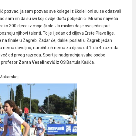
ić pozvao, ja sam pozvao sve kolege iz škole i oni su se odazvali
 rekao sam im da su svi koji ovdje dođu pobjednici. Mi smo najveća
reko 300 djece iz moje škole. Ja mislim da je ovo jedini put
naju njihovi talenti. To je i jedan od ciljeva Erste Plave lige.
 će na finale u Zagreb. Zadar će, dakle, poslati u Zagreb jedan
a nema dovoljno, naročito ih nema za djecu od 1. do 4. razreda.
ma već od prvog razreda. Sport je nadgradnja svake osobe
že profesor
Zoran Veselinović
iz OŠ Bartula Kašića.
 Makarskoj