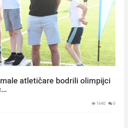
male atletičare bodrili olimpijci
č…
1640
0