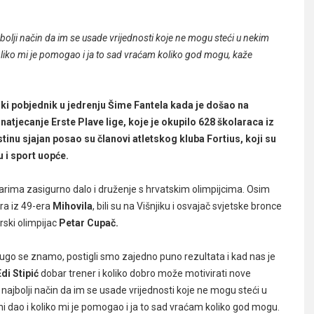
ajbolji način da im se usade vrijednosti koje ne mogu steći u nekim
oliko mi je pomogao i ja to sad vraćam koliko god mogu, kaže
jski pobjednik u jedrenju Šime Fantela kada je došao na
o natjecanje Erste Plave lige, koje je okupilo 628 školaraca iz
istinu sjajan posao su članovi atletskog kluba Fortius, koji su
u i sport uopće.
čarima zasigurno dalo i druženje s hrvatskim olimpijcima. Osim
ra iz 49-era
Mihovila
, bili su na Višnjiku i osvajač svjetske bronce
arski olimpijac
Petar Cupač.
Dugo se znamo, postigli smo zajedno puno rezultata i kad nas je
Edi Stipić
dobar trener i koliko dobro može motivirati nove
je najbolji način da im se usade vrijednosti koje ne mogu steći u
 dao i koliko mi je pomogao i ja to sad vraćam koliko god mogu.