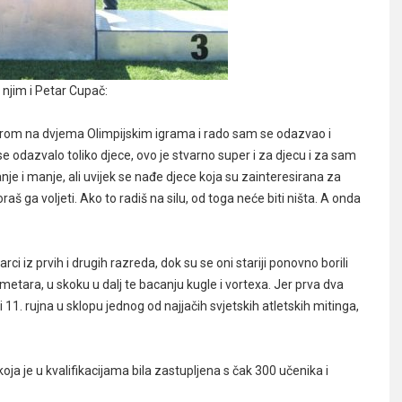
 njim i Petar Cupač:
erom na dvjema Olimpijskim igrama i rado sam se odazvao i
e odazvalo toliko djece, ovo je stvarno super i za djecu i za sam
nje i manje, ali uvijek se nađe djece koja su zainteresirana za
aš ga voljeti. Ako to radiš na silu, od toga neće biti ništa. A onda
rci iz prvih i drugih razreda, dok su se oni stariji ponovno borili
etara, u skoku u dalj te bacanju kugle i vortexa. Jer prva dva
i 11. rujna u sklopu jednog od najjačih svjetskih atletskih mitinga,
oja je u kvalifikacijama bila zastupljena s čak 300 učenika i