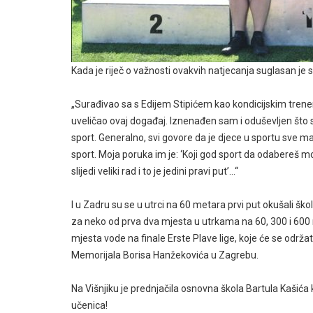
Kada je riječ o važnosti ovakvih natjecanja suglasan je s
„Surađivao sa s Edijem Stipićem kao kondicijskim tren
uveličao ovaj događaj. Iznenađen sam i oduševljen što s
sport. Generalno, svi govore da je djece u sportu sve ma
sport. Moja poruka im je: ‘Koji god sport da odabereš mor
slijedi veliki rad i to je jedini pravi put’…“
I u Zadru su se u utrci na 60 metara prvi put okušali škola
za neko od prva dva mjesta u utrkama na 60, 300 i 600 m
mjesta vode na finale Erste Plave lige, koje će se održat
Memorijala Borisa Hanžekovića u Zagrebu.
Na Višnjiku je prednjačila osnovna škola Bartula Kašića k
učenica!