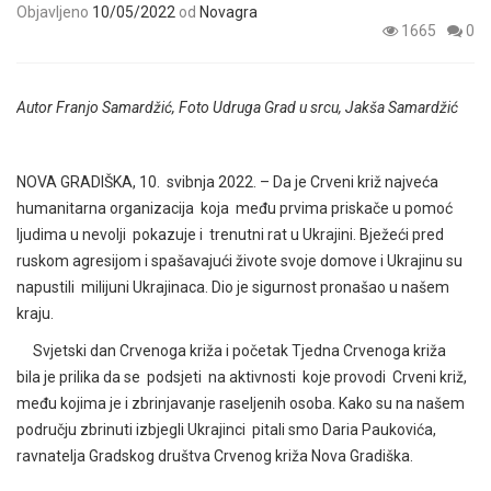
Objavljeno
10/05/2022
od
Novagra
1665
0
Autor Franjo Samardžić, Foto Udruga Grad u srcu, Jakša Samardžić
NOVA GRADIŠKA, 10. svibnja 2022. – Da je Crveni križ najveća
humanitarna organizacija koja među prvima priskače u pomoć
ljudima u nevolji pokazuje i trenutni rat u Ukrajini. Bježeći pred
ruskom agresijom i spašavajući živote svoje domove i Ukrajinu su
napustili milijuni Ukrajinaca. Dio je sigurnost pronašao u našem
kraju.
Svjetski dan Crvenoga križa i početak Tjedna Crvenoga križa
bila je prilika da se podsjeti na aktivnosti koje provodi Crveni križ,
među kojima je i zbrinjavanje raseljenih osoba. Kako su na našem
području zbrinuti izbjegli Ukrajinci pitali smo Daria Paukovića,
ravnatelja Gradskog društva Crvenog križa Nova Gradiška.