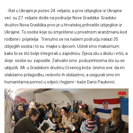
-Rat u Ukrajini je počeo 24. veljače, a prve izbjeglice iz Ukrajine
već su 27. veljače došle na područje Nove Gradiške. Gradsko
društvo Nova Gradiška prvo je u Hrvatskoj prihvatilo izbjeglice iz
Ukrajine. To osobe koje su smještene u privatnom aranžmanu kod
rodbine i prijatelja. Trenutno se na našem području nalazi 35
izbjeglih osoba i to su majke s djecom. Učinili smo maksimum
kako bi se što bolje integrirali u zajednicu. Djeca idu u školu i vrtić, a
dvije osobe su zaposlile. Zahvalni smo poduzetnicima što su se
uključili. Mi u Gradskom društvu Crvenog križa činimo sve da im
olakšamo prilagodbu, redovito ih obilazimo, a osigurali smo im
humanitarna pomoć u odjeći i higijeni– kaže Dario Pauković.