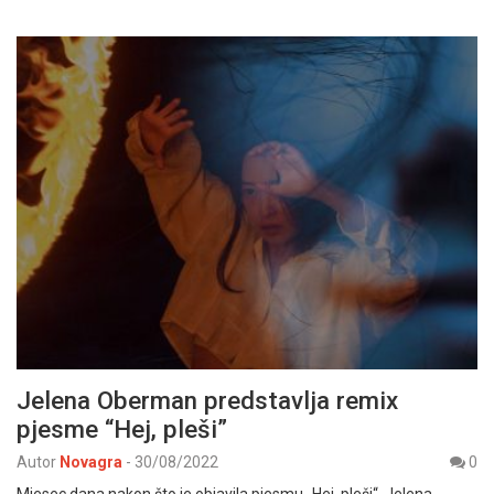
Jelena Oberman predstavlja remix
pjesme “Hej, pleši”
Autor
Novagra
-
30/08/2022
0
Mjesec dana nakon što je objavila pjesmu „Hej, pleši“, Jelena