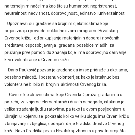
na temeljnim načelima kao što su humanost, nepristranost,
neutralnost, neovisnost, dobrovoljnost, jedinstvo i univerzalnost.
Upoznavali su građane sa brojnim djelatnostima koje
organiziraju i provode sukladno svom i programu Hrvatskog
Crvenog križa, od prikupljanja materijalnih dobara i novčanih
sredstava, osposobljavanja građana, posebice mladih, za
pružanje prve pomoći do značaja koje ima dobrovoljno darivanje
krvi i volontiranje u Crvenom križu.
Dario Pauković pozvao je građane da im se pridruže u akcijama,
posebno mladež, i postanu volonteri jer, kako je istaknuo bez
volontera ne bi bilo ni brojnih aktivnosti Crvenog križa.
Govoreći o aktivnostima koje Crveni križ pruža građanima u
potrebi, za vrijeme elementarnih i drugih nepogoda, istaknuo je
velika stradanja ljudi u ratovima, pa tako i u ovom posljednjem u
Ukrajini u kojemu se pokazalo koliko veliku ulogu ima Crveni križ u
zbrinjavanju izbjeglica, dodajući da je Gradsko društvo Crvenog
križa Nova Gradiška prvo u Hrvatskoj zbrinulo u privatni smještaj