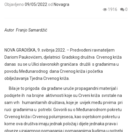
Objavljeno
09/05/2022
od
Novagra
1916
0
Autor Franjo Samardžić
NOVA GRADIŠKA, 9. svibnja 2022. – Predvođeni ravnateljem
Dariom Paukovićem, djelatnici Gradskog društva Crvenog križa
danas su se u Ulici slavonskih graničara družili s građanima u
povodu Međunarodnog dana Crvenog križa i početka
obilježavanja Tjedna Crvenog križa.
Bila je to prigoda da građane uruče propagandni materijal i
podsjete ih na brojne aktivnosti koje su Crveni križa svrstale na
sam vrh humanitarnih društava, koje je uvijek među prvima pri
ruci građanima u potrebi. Govorili su o Međunarodnom pokretu
Crvenog križa i Crvenog polumjeseca, kao svjetskom pokretu u
kome ova društva imaju jednak položaj i dijele jednaka prava i
obveze uzajamnog pomaganja i pomaganjima ljudima u potrebi