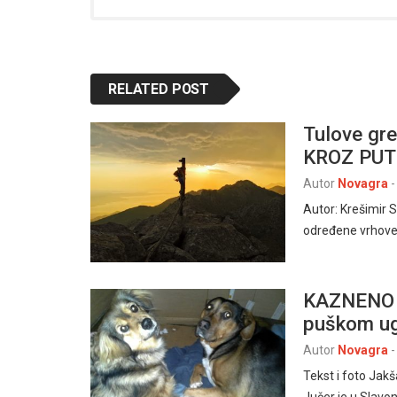
RELATED POST
Tulove gr
KROZ PUT
Autor
Novagra
-
Autor: Krešimir 
određene vrhove
KAZNENO D
puškom ug
Autor
Novagra
-
Tekst i foto Jak