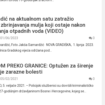
onskom Brodu 79-godišnjak zračnom…
dić na aktualnom satu zatražio
 zbrinjavanja mulja koji ostaje nakon
anja otpadnih voda (VIDEO)
01/06/2023
0
mardžić, Foto Jakša Samardžić NOVA GRADIŠKA, 1. lipnja 2023.
dnica Gradskog vijeća održana pod…
 PREKO GRANICE: Optužen za širenje
je zarazne bolesti
05/02/2021
0
. veljače 2021. – Policijski službenici su dovršili kriminalističko
 27-godišnjim državljaninom Bosne i Hercegovine, kojeg se…