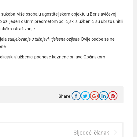
sukoba više osoba u ugostiteljskom objektu u Berislavićevoj
ozlijeđen oštrim predmetom policijski službenici su ubrzo uhitili
stičko istraživanje.
jela
sudjelovanja u tučnjavi
i
tjelesna ozljeda
. Dvije osobe se ne
ene.
, policijski službenici podnose kaznene prijave Općinskom
Share:
Sljedeći članak