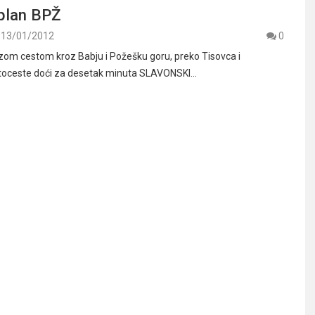
 plan BPŽ
13/01/2012
0
zom cestom kroz Babju i Požešku goru, preko Tisovca i
utoceste doći za desetak minuta SLAVONSKI…