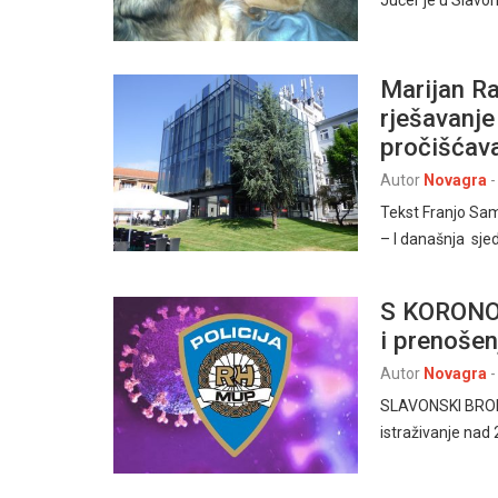
Jučer je u Slav
Marijan Ra
rješavanje
pročišćav
Autor
Novagra
-
Tekst Franjo Sa
– I današnja sje
S KORONOM
i prenošen
Autor
Novagra
-
SLAVONSKI BROD, 5
istraživanje nad