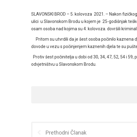
SLAVONSKI BROD – 5. kolovoza 2021. – Nakon fizičkog 
ulici u Slavonskom Brodu u kojem je 25-godišnjak teško 
osam osoba nad kojima su 4. kolovoza. dovršili kriminali
Pritom su utvrdili da je šest osoba počinilo kaznena d
dovode u vezu s počinjenjem kaznenih djela te su pušt
Protiv šest počinitelja u dobi od 30, 34, 47, 52, 54 i 59
odvjetništvu u Slavonskom Brodu.
Prethodni Članak