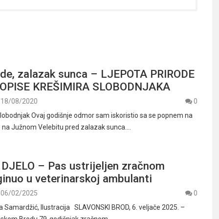
ede, zalazak sunca – LJEPOTA PRIRODE
OPISE KREŠIMIRA SLOBODNJAKA
18/08/2020
0
Slobodnjak Ovaj godišnje odmor sam iskoristio sa se popnem na
 na Južnom Velebitu pred zalazak sunca.…
JELO – Pas ustrijeljen zračnom
inuo u veterinarskoj ambulanti
06/02/2025
0
ša Samardžić, Ilustracija SLAVONSKI BROD, 6. veljače 2025. –