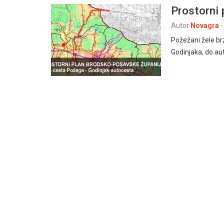
Prostorni
Autor
Novagra
-
Požežani žele br
Godinjaka, do a