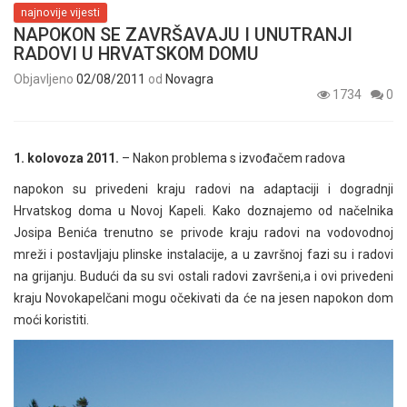
najnovije vijesti
NAPOKON SE ZAVRŠAVAJU I UNUTRANJI
RADOVI U HRVATSKOM DOMU
Objavljeno
02/08/2011
od
Novagra
1734
0
1. kolovoza 2011.
– Nakon problema s izvođačem radova
napokon su privedeni kraju radovi na adaptaciji i dogradnji
Hrvatskog doma u Novoj Kapeli. Kako doznajemo od načelnika
Josipa Benića trenutno se privode kraju radovi na vodovodnoj
mreži i postavljaju plinske instalacije, a u završnoj fazi su i radovi
na grijanju. Budući da su svi ostali radovi završeni,a i ovi privedeni
kraju Novokapelčani mogu očekivati da će na jesen napokon dom
moći koristiti.