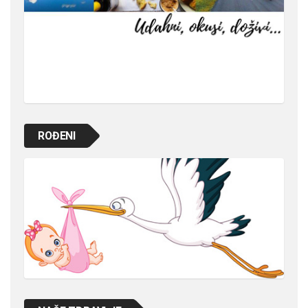
ROĐENI