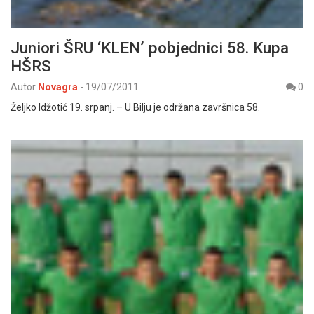
Juniori ŠRU ‘KLEN’ pobjednici 58. Kupa
HŠRS
Autor
Novagra
-
19/07/2011
0
Željko Idžotić 19. srpanj. – U Bilju je održana završnica 58.