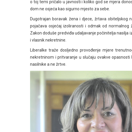
o toj temi pričalo u javnosti i koliko god se mjera donos
dom ne osjeća kao sigurno mjesto za sebe.
Dugotrajan boravak žena i djece, žrtava obiteljskog n
pojačava osjećaj izoliranosti i odmak od normalnog ži
Zakon doduše predviđa udaljavanje počinitelja nasilja iz
i vlasnik nekretnine.
Liberalke traže dosljedno provođenje mjere trenutno
nekretninom i pritvaranje u slučaju ovakve opasnosti k
nasilnike a ne žrtve.