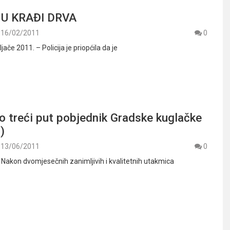
U KRAĐI DRVA
16/02/2011
0
ače 2011. – Policija je priopćila da je
o treći put pobjednik Gradske kuglačke
)
13/06/2011
0
– Nakon dvomjesečnih zanimljivih i kvalitetnih utakmica