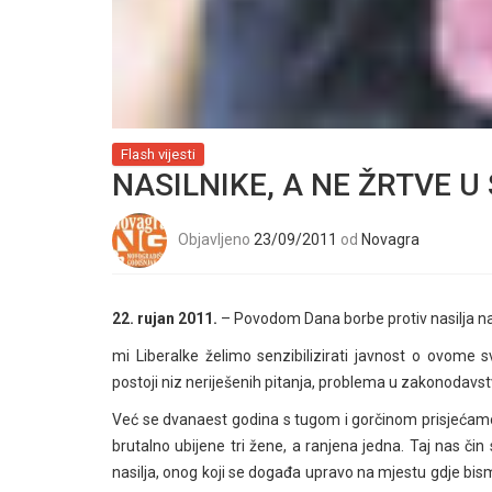
Flash vijesti
NASILNIKE, A NE ŽRTVE U
Objavljeno
23/09/2011
od
Novagra
22. rujan 2011.
– Povodom Dana borbe protiv nasilja na
mi Liberalke želimo senzibilizirati javnost o ovome 
postoji niz neriješenih pitanja, problema u zakonodavstv
Već se dvanaest godina s tugom i gorčinom prisjeća
brutalno ubijene tri žene, a ranjena jedna. Taj nas čin
nasilja, onog koji se događa upravo na mjestu gdje bismo