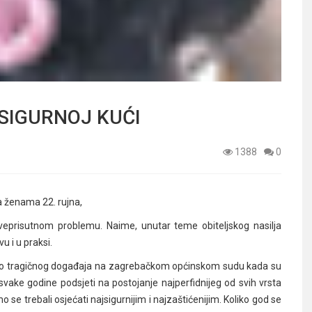
 SIGURNOJ KUĆI
1388
0
 ženama 22. rujna,
sveprisutnom problemu. Naime, unutar teme obiteljskog nasilja
u i u praksi.
mo tragičnog događaja na zagrebačkom općinskom sudu kada su
 svake godine podsjeti na postojanje najperfidnijeg od svih vrsta
 se trebali osjećati najsigurnijim i najzaštićenijim. Koliko god se