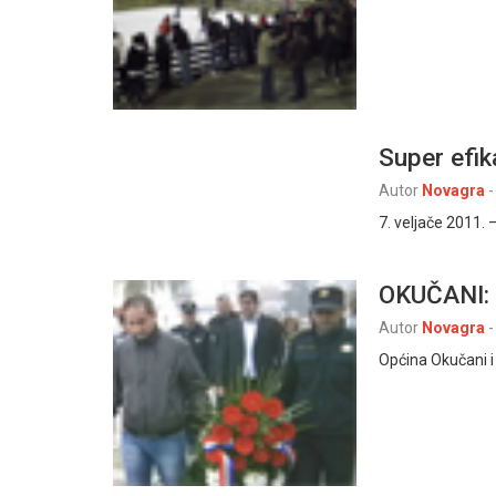
Super efi
Autor
Novagra
-
7. veljače 2011.
OKUČANI:
Autor
Novagra
-
Općina Okučani i 