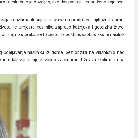
ilo to nikada nije dovoljno, sve dok postoji i jedna žena koja svoj
asilja u azilima ili sigurnim kućama produljava njihovu traumu,
vota, te umjesto nasilnika zapravo kažnjava i getoizira žrtve.
 doma, no u praksi se to često ne poštuje, osobito ako je nasilnik
g udaljavanja nasilnika iz doma, bez obzira na vlasništvo nad
ad udaljavanje nije dovoljno za sigurnost žrtava. Izolirati treba