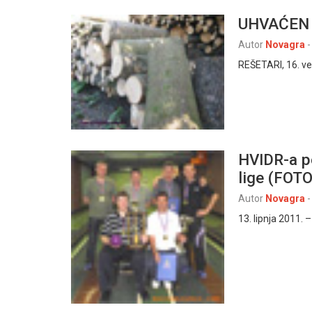
UHVAĆEN 
Autor
Novagra
-
REŠETARI, 16. velj
HVIDR-a p
lige (FOTO
Autor
Novagra
-
13. lipnja 2011. 