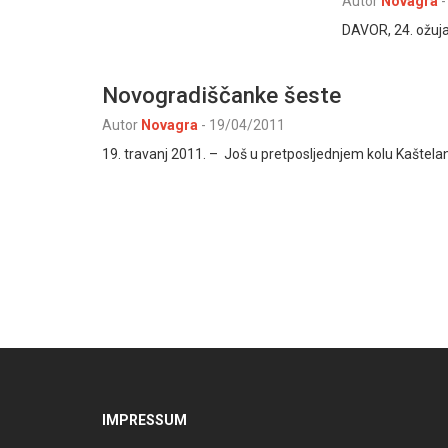
Autor
Novagra
-
DAVOR, 24. ožuja
Novogradiščanke šeste
Autor
Novagra
-
19/04/2011
19. travanj 2011. – Još u pretposljednjem kolu Kaštela
IMPRESSUM