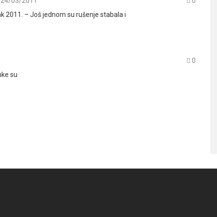
24/03/2011
0
k 2011. – Još jednom su rušenje stabala i
0
nke su