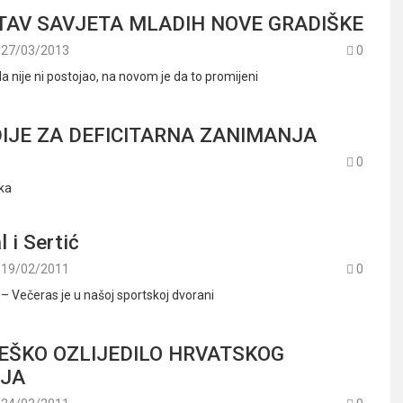
TAV SAVJETA MLADIH NOVE GRADIŠKE
27/03/2013
0
da nije ni postojao, na novom je da to promijeni
DIJE ZA DEFICITARNA ZANIMANJA
0
ka
l i Sertić
19/02/2011
0
 – Večeras je u našoj sportskoj dvorani
EŠKO OZLIJEDILO HRVATSKOG
LJA