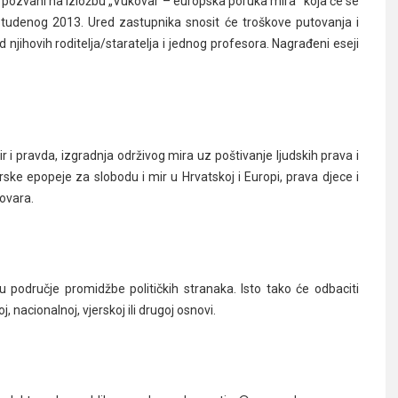
t će pozvani na izložbu „Vukovar – europska poruka mira“ koja će se
tudenog 2013. Ured zastupnika snosit će troškove putovanja i
jihovih roditelja/staratelja i jednog profesora. Nagrađeni eseji
ir i pravda, izgradnja održivog mira uz poštivanje ljudskih prava i
rske epopeje za slobodu i mir u Hrvatskoj i Europi, prava djece i
ovara.
i u područje promidžbe političkih stranaka. Isto tako će odbaciti
j, nacionalnoj, vjerskoj ili drugoj osnovi.