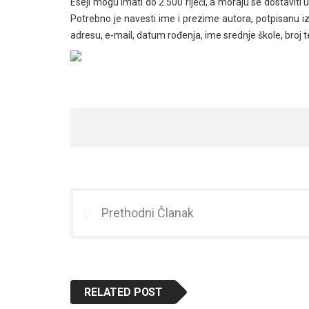
Eseji mogu imati do 2.500 riječi, a moraju se dostavit
Potrebno je navesti ime i prezime autora, potpisanu iz
adresu, e-mail, datum rođenja, ime srednje škole, broj 
Prethodni Članak
RELATED POST