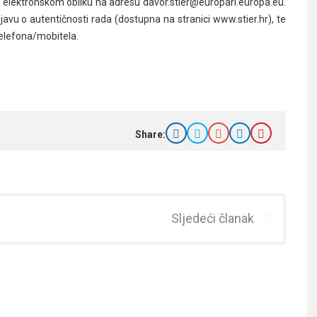
i u elektronskom obliku na adresu davor.stier@europarl.europa.eu.
javu o autentičnosti rada (dostupna na stranici www.stier.hr), te
telefona/mobitela.
Share:
Sljedeći članak