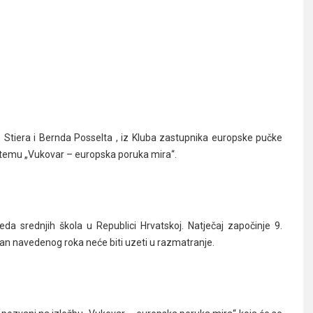
Stiera i Bernda Posselta , iz Kluba zastupnika europske pučke
na temu „Vukovar – europska poruka mira“.
reda srednjih škola u Republici Hrvatskoj. Natječaj započinje 9.
izvan navedenog roka neće biti uzeti u razmatranje.