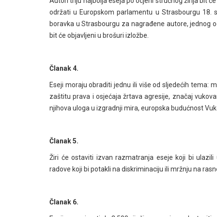
Autori triju najbolja eseja po ocjeni stručnog žirija bi
održati u Europskom parlamentu u Strasbourgu 18. s
boravka u Strasbourgu za nagrađene autore, jednog od n
bit će objavljeni u brošuri izložbe.
Članak 4.
Eseji moraju obraditi jednu ili više od sljedećih tema: m
zaštitu prava i osjećaja žrtava agresije, značaj vukova
njihova uloga u izgradnji mira, europska budućnost Vuk
Članak 5.
Žiri će ostaviti izvan razmatranja eseje koji bi ulazil
radove koji bi potakli na diskriminaciju ili mržnju na rasno
Članak 6.