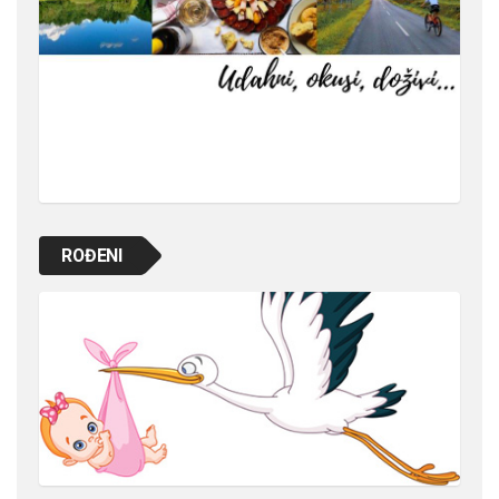
ROĐENI