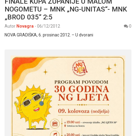
FINALE KUPA ŽUPANIJE U MALOM
NOGOMETU – MNK „NG-UNITAS“- MNK
„BROD 035“ 2:5
Autor
Novagra
-
06/12/2012
0
NOVA GRADIŠKA, 6. prosinac 2012. – U dvorani