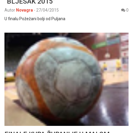
“BLJESAK 2015”
Autor
Novagra
-
27/04/2015
0
U finalu Požežani bolji od Puljana