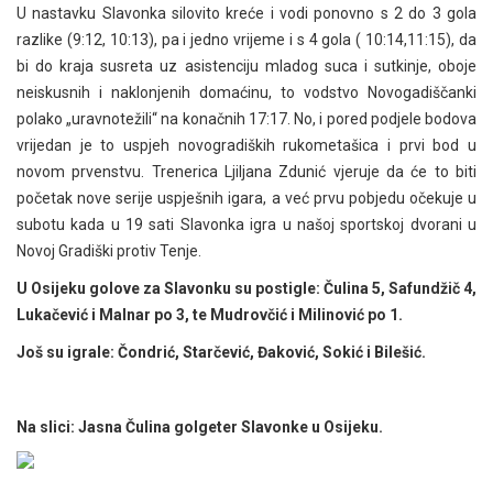
U nastavku Slavonka silovito kreće i vodi ponovno s 2 do 3 gola
razlike (9:12, 10:13), pa i jedno vrijeme i s 4 gola ( 10:14,11:15), da
bi do kraja susreta uz asistenciju mladog suca i sutkinje, oboje
neiskusnih i naklonjenih domaćinu, to vodstvo Novogadiščanki
polako „uravnotežili“ na konačnih 17:17. No, i pored podjele bodova
vrijedan je to uspjeh novogradiških rukometašica i prvi bod u
novom prvenstvu. Trenerica Ljiljana Zdunić vjeruje da će to biti
početak nove serije uspješnih igara, a već prvu pobjedu očekuje u
subotu kada u 19 sati Slavonka igra u našoj sportskoj dvorani u
Novoj Gradiški protiv Tenje.
U Osijeku golove za Slavonku su postigle: Čulina 5, Safundžič 4,
Lukačević i Malnar po 3, te Mudrovčić i Milinović po 1.
Još su igrale: Čondrić, Starčević, Đaković, Sokić i Bilešić.
Na slici: Jasna Čulina golgeter Slavonke u Osijeku.