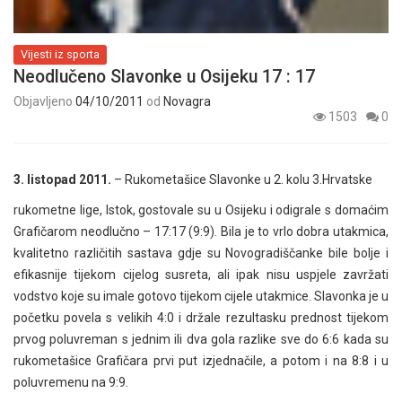
Vijesti iz sporta
Neodlučeno Slavonke u Osijeku 17 : 17
Objavljeno
04/10/2011
od
Novagra
1503
0
3. listopad 2011.
– Rukometašice Slavonke u 2. kolu 3.Hrvatske
rukometne lige, Istok, gostovale su u Osijeku i odigrale s domaćim
Grafičarom neodlučno – 17:17 (9:9). Bila je to vrlo dobra utakmica,
kvalitetno različitih sastava gdje su Novogradiščanke bile bolje i
efikasnije tijekom cijelog susreta, ali ipak nisu uspjele zavržati
vodstvo koje su imale gotovo tijekom cijele utakmice. Slavonka je u
početku povela s velikih 4:0 i držale rezultasku prednost tijekom
prvog poluvreman s jednim ili dva gola razlike sve do 6:6 kada su
rukometašice Grafičara prvi put izjednačile, a potom i na 8:8 i u
poluvremenu na 9:9.