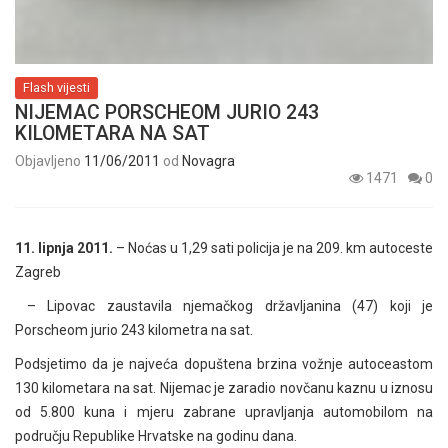
Flash vijesti
NIJEMAC PORSCHEOM JURIO 243
KILOMETARA NA SAT
Objavljeno
11/06/2011
od
Novagra
1471
0
11. lipnja 2011.
– Noćas u 1,29 sati policija je na 209. km autoceste
Zagreb
– Lipovac zaustavila njemačkog državljanina (47) koji je
Porscheom jurio 243 kilometra na sat.
Podsjetimo da je najveća dopuštena brzina vožnje autoceastom
130 kilometara na sat. Nijemac je zaradio novčanu kaznu u iznosu
od 5.800 kuna i mjeru zabrane upravljanja automobilom na
području Republike Hrvatske na godinu dana.