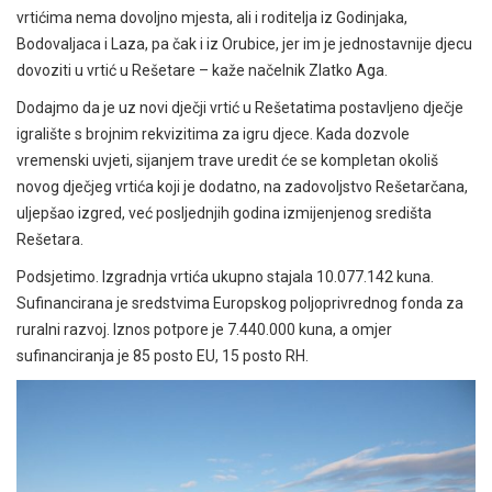
vrtićima nema dovoljno mjesta, ali i roditelja iz Godinjaka,
Bodovaljaca i Laza, pa čak i iz Orubice, jer im je jednostavnije djecu
dovoziti u vrtić u Rešetare – kaže načelnik Zlatko Aga.
Dodajmo da je uz novi dječji vrtić u Rešetatima postavljeno dječje
igralište s brojnim rekvizitima za igru djece. Kada dozvole
vremenski uvjeti, sijanjem trave uredit će se kompletan okoliš
novog dječjeg vrtića koji je dodatno, na zadovoljstvo Rešetarčana,
uljepšao izgred, već posljednjih godina izmijenjenog središta
Rešetara.
Podsjetimo. Izgradnja vrtića ukupno stajala 10.077.142 kuna.
Sufinancirana je sredstvima Europskog poljoprivrednog fonda za
ruralni razvoj. Iznos potpore je 7.440.000 kuna, a omjer
sufinanciranja je 85 posto EU, 15 posto RH.