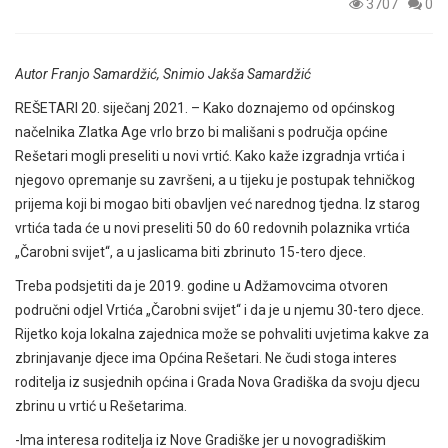
3707
0
Autor Franjo Samardžić, Snimio Jakša Samardžić
REŠETARI 20. siječanj 2021. – Kako doznajemo od općinskog
načelnika Zlatka Age vrlo brzo bi mališani s područja općine
Rešetari mogli preseliti u novi vrtić. Kako kaže izgradnja vrtića i
njegovo opremanje su završeni, a u tijeku je postupak tehničkog
prijema koji bi mogao biti obavljen već narednog tjedna. Iz starog
vrtića tada će u novi preseliti 50 do 60 redovnih polaznika vrtića
„Čarobni svijet“, a u jaslicama biti zbrinuto 15-tero djece.
Treba podsjetiti da je 2019. godine u Adžamovcima otvoren
područni odjel Vrtića „Čarobni svijet“ i da je u njemu 30-tero djece.
Rijetko koja lokalna zajednica može se pohvaliti uvjetima kakve za
zbrinjavanje djece ima Općina Rešetari. Ne čudi stoga interes
roditelja iz susjednih općina i Grada Nova Gradiška da svoju djecu
zbrinu u vrtić u Rešetarima.
-Ima interesa roditelja iz Nove Gradiške jer u novogradiškim