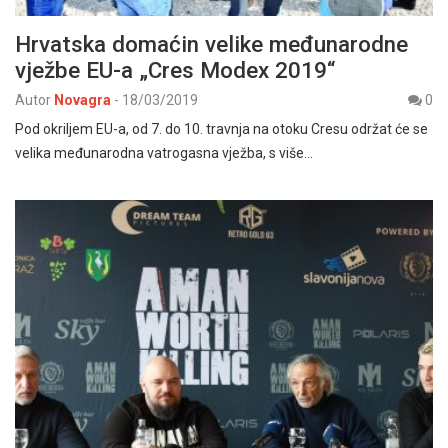
Hrvatska domaćin velike međunarodne
vježbe EU-a „Cres Modex 2019“
Autor
Novagra
-
18/03/2019
0
Pod okriljem EU-a, od 7. do 10. travnja na otoku Cresu održat će se
velika međunarodna vatrogasna vježba, s više…