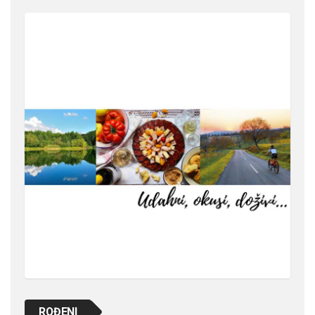
ROĐENI