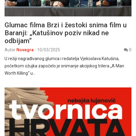
Glumac filma Brzi i žestoki snima film u
Baranji: „Katušinov poziv nikad ne
odbijam“
Autor
Novagra
-
10/03/2025
0
U režiji nagrađivanog glumca i redatelja Vjekoslava Katušina,
početkom ožujka započelo je snimanje akcijskog trilera „A Man
Worth Killing“ u…